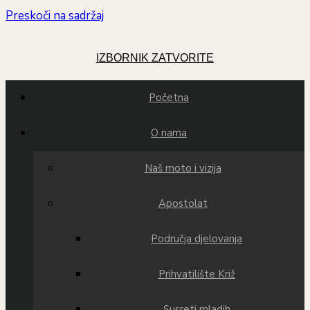
Preskoči na sadržaj
IZBORNIK
ZATVORITE
Početna
O nama
Naš moto i vizija
Apostolat
Područja djelovanja
Prihvatilište Križ
Susreti mladih