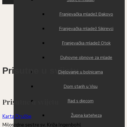
Franjevačka mladež Đakovo
Franjevačka mladež Sikirevci
Franjevačka mladež Otok
Duhovne obnove za mlade
Prisutne u svijetu
Djelovanje u bolnicama
Dom starih u Visu
Prisutne u svijetu
Rad s djecom
Župna kateheza
Karta Družbe
Milosrdne sestre sv. Križa Ingenbohl