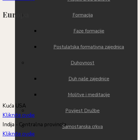
Europa
Formacija
Faze formacije
Postulatska formativna zajednica
Duhovnost
Duh naše zajednice
Molitve i meditacije
Kuća USA
Povijest Družbe
Kliknite ovdje
Indija - Centralna provincija
Samostanska crkva
Kliknite ovdje