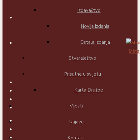
Izdavaštvo
Novija izdanja
Ostala izdanja
Minis
Stvaralaštvo
Prisutne u svijetu
Karta Družbe
Vijesti
Najave
Kontakt