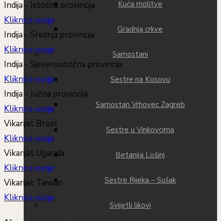
Kuća molitve
Indija - Istočna provincija
Kliknite ovdje
Gradnja crkve
Indija - Srednja provincija
Kliknite ovdje
Samostani
Indija - Sjeveroistočna provincija
Kliknite ovdje
Sestre na Kosovu
Indija - Južna provincija
Samostan Vrhovec Zagreb
Kliknite ovdje
Vikarijat Brazil
Sestre u Vinkovcima
Kliknite ovdje
Vikarijat Uganda
Betanija Lošinj
Kliknite ovdje
Sestre Rijeka – Sušak
Vikarijat Taiwan
Kliknite ovdje
Svijetli likovi