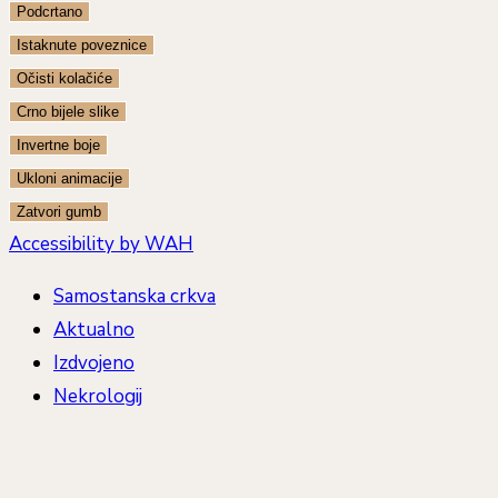
Podcrtano
Istaknute poveznice
Očisti kolačiće
Crno bijele slike
Invertne boje
Ukloni animacije
Zatvori gumb
Accessibility by WAH
Samostanska crkva
Aktualno
Izdvojeno
Nekrologij