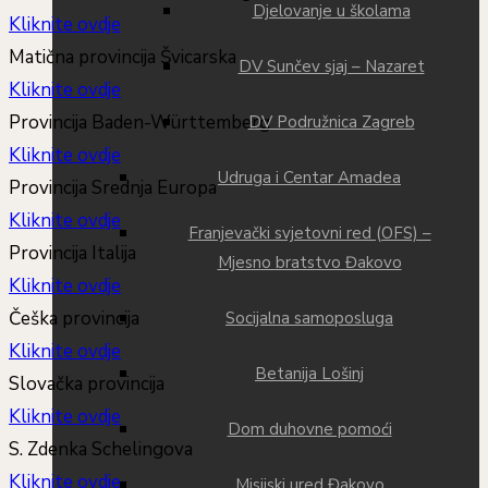
Djelovanje u školama
Kliknite ovdje
Matična provincija Švicarska
DV Sunčev sjaj – Nazaret
Kliknite ovdje
Provincija Baden-Württemberg
DV Podružnica Zagreb
Kliknite ovdje
Udruga i Centar Amadea
Provincija Srednja Europa
Kliknite ovdje
Franjevački svjetovni red (OFS) –
Provincija Italija
Mjesno bratstvo Đakovo
Kliknite ovdje
Češka provincija
Socijalna samoposluga
Kliknite ovdje
Betanija Lošinj
Slovačka provincija
Kliknite ovdje
Dom duhovne pomoći
S. Zdenka Schelingova
Kliknite ovdje
Misijski ured Đakovo