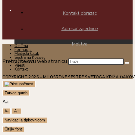
Kontakt obrazac
Adresar zajednice
Molitva
O nama
Formacija
Medijski kutak
Sestre na Kosovu
Pretražite ovu web stranicu
Duhovnost
Vijesti
Kontakt
COPYRIGHT 2026 - MILOSRDNE SESTRE SVETOGA KRIŽA ĐAKO
Zatvori gumb
Aa
A-
A+
Navigacija tipkovnicom
Čitljiv font