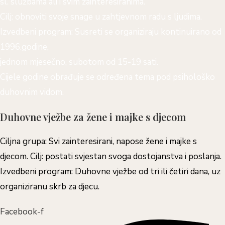
sl. službama ali i svim zainteresiranima.
Cilj: obnoviti svoje snage u zahtjevnom radu s ljudima.
Izvedbeni program: Susreti se organiziraju kontinuirano od
1996.godine,
jednom mjesečno, subotom od 15-19 sati.
Cijele godine obrađuje se određena tema pod psihološko
duhovnim vidom.
Duhovne vježbe za žene i majke s djecom
Ciljna grupa: Svi zainteresirani, napose žene i majke s
djecom. Cilj: postati svjestan svoga dostojanstva i poslanja.
Izvedbeni program: Duhovne vježbe od tri ili četiri dana, uz
organiziranu skrb za djecu.
Facebook-f