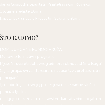
danas Gospodin, Spasitelj i Prijatelj svakom čovjeku.
Stoga je središte Doma
kapela Uskrsnuća s Presvetim Sakramentom.
ŠTO RADIMO?
DOM DUHOVNE POMOĆI PRUŽA:
Duhovno formativni programe
Mjesečni susreti duhovnog odmora i obnove „Mir u Bogu“
Ciljna grupa: Svi zainteresirani, napose tzv. „profesionalni
pomagači“,
tj. osobe koje po svojoj profesiji na razne načine služe i
pomažu ljudima:
u odgoju i obrazovanju, zdravstvu, karitativnim, socijalnim i