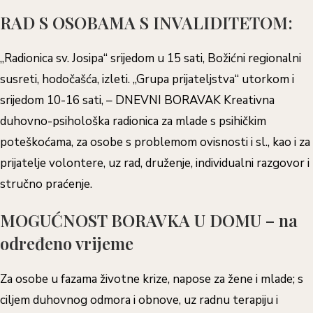
RAD S OSOBAMA S INVALIDITETOM:
„Radionica sv. Josipa“ srijedom u 15 sati, Božićni regionalni
susreti, hodočašća, izleti. „Grupa prijateljstva“ utorkom i
srijedom 10-16 sati, – DNEVNI BORAVAK Kreativna
duhovno-psihološka radionica za mlade s psihičkim
poteškoćama, za osobe s problemom ovisnosti i sl., kao i za
prijatelje volontere, uz rad, druženje, individualni razgovor i
stručno praćenje.
MOGUĆNOST BORAVKA U DOMU – na
određeno vrijeme
Za osobe u fazama životne krize, napose za žene i mlade; s
ciljem duhovnog odmora i obnove, uz radnu terapiju i