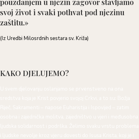
pouzdanjem u njezin zagovor stavljamo
svoj život i svaki pothvat pod njezinu
zaštitu.»
(Iz Uredbi Milosrdnih sestara sv. Križa)
KAKO DJELUJEMO?
U svem djelovanju oslanjamo se prvenstveno na ona
sredstva koja je Krist povjerio svojoj Crkvi, a to su: Božja
Riječ, Sakramenti – napose Euharistija i Ispovijed – zatim
osobna i zajednička molitva, zajedništvo u vjeri i međusobna
ljudska solidarnost i podrška. Želimo svaku vrstu problema
i ljudske nevolje kroz vjeru dovesti do Isusa Krista, koji je i