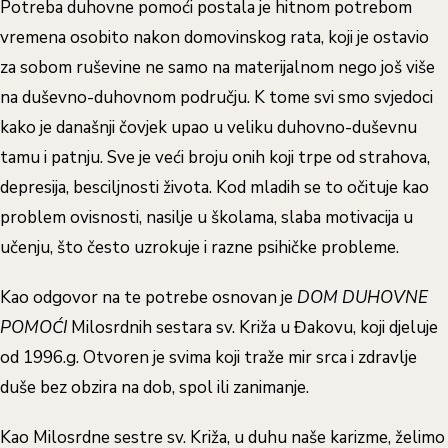
Potreba duhovne pomoći postala je hitnom potrebom
vremena osobito nakon domovinskog rata, koji je ostavio
za sobom ruševine ne samo na materijalnom nego još više
na duševno-duhovnom području. K tome svi smo svjedoci
kako je današnji čovjek upao u veliku duhovno-duševnu
tamu i patnju. Sve je veći broju onih koji trpe od strahova,
depresija, besciljnosti života. Kod mladih se to očituje kao
problem ovisnosti, nasilje u školama, slaba motivacija u
učenju, što često uzrokuje i razne psihičke probleme.
Kao odgovor na te potrebe osnovan je
DOM DUHOVNE
POMOĆI
Milosrdnih sestara sv. Križa u Đakovu, koji djeluje
od 1996.g. Otvoren je svima koji traže mir srca i zdravlje
duše bez obzira na dob, spol ili zanimanje.
Kao Milosrdne sestre sv. Križa, u duhu naše karizme, želimo