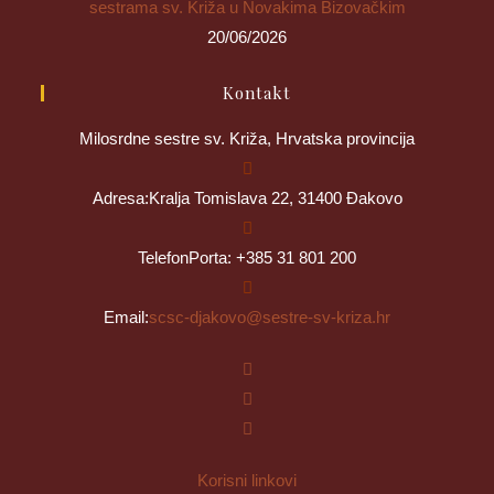
sestrama sv. Križa u Novakima Bizovačkim
20/06/2026
Kontakt
Milosrdne sestre sv. Križa, Hrvatska provincija
Adresa:
Kralja Tomislava 22, 31400 Đakovo
Telefon
Porta: +385 31 801 200
Opens
Email:
scsc-djakovo@sestre-sv-kriza.hr
in
your
application
Korisni linkovi