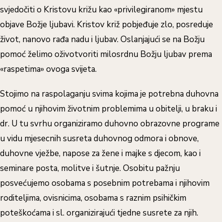
svjedočiti o Kristovu križu kao «privilegiranom» mjestu
objave Božje ljubavi. Kristov križ pobjeđuje zlo, posreduje
život, nanovo rađa nadu i ljubav. Oslanjajući se na Božju
pomoć želimo oživotvoriti milosrdnu Božju ljubav prema
«raspetima» ovoga svijeta.
Stojimo na raspolaganju svima kojima je potrebna duhovna
pomoć u njihovim životnim problemima u obitelji, u braku i
dr. U tu svrhu organiziramo duhovno obrazovne programe
u vidu mjesecnih susreta duhovnog odmora i obnove,
duhovne vježbe, napose za žene i majke s djecom, kao i
seminare posta, molitve i šutnje. Osobitu pažnju
posvećujemo osobama s posebnim potrebama i njihovim
roditeljima, ovisnicima, osobama s raznim psihičkim
poteškoćama i sl. organizirajući tjedne susrete za njih.