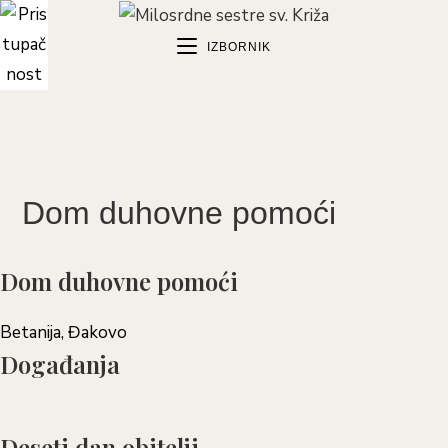
Preskoči
na
IZBORNIK
sadržaj
Dom duhovne pomoći
Dom duhovne pomoći
Betanija, Đakovo
Događanja
Deseti dan obitelji