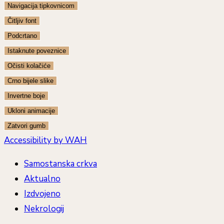
Navigacija tipkovnicom
Čitljiv font
Podcrtano
Istaknute poveznice
Očisti kolačiće
Crno bijele slike
Invertne boje
Ukloni animacije
Zatvori gumb
Accessibility by WAH
Samostanska crkva
Aktualno
Izdvojeno
Nekrologij