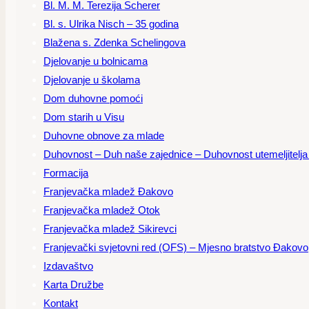
Bl. M. M. Terezija Scherer
Bl. s. Ulrika Nisch – 35 godina
Blažena s. Zdenka Schelingova
Djelovanje u bolnicama
Djelovanje u školama
Dom duhovne pomoći
Dom starih u Visu
Duhovne obnove za mlade
Duhovnost – Duh naše zajednice – Duhovnost utemeljitelja – 
Formacija
Franjevačka mladež Đakovo
Franjevačka mladež Otok
Franjevačka mladež Sikirevci
Franjevački svjetovni red (OFS) – Mjesno bratstvo Đakovo
Izdavaštvo
Karta Družbe
Kontakt