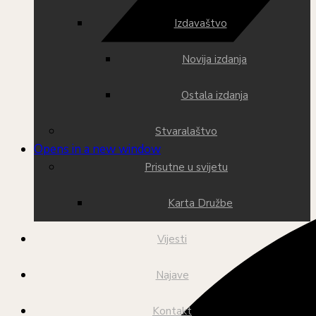
Izdavaštvo
Novija izdanja
Ostala izdanja
Stvaralaštvo
Opens in a new window
Prisutne u svijetu
Karta Družbe
Vijesti
Najave
Kontakt