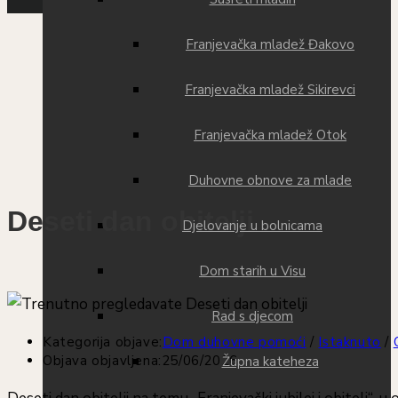
Franjevačka mladež Đakovo
Franjevačka mladež Sikirevci
Franjevačka mladež Otok
Duhovne obnove za mlade
Deseti dan obitelji
Djelovanje u bolnicama
Dom starih u Visu
Rad s djecom
Kategorija objave:
Dom duhovne pomoći
/
Istaknuto
/
Objava objavljena:
25/06/2026
Župna kateheza