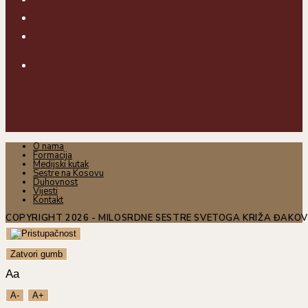
O nama
Formacija
Medijski kutak
Sestre na Kosovu
Duhovnost
Vijesti
Kontakt
COPYRIGHT 2026 - MILOSRDNE SESTRE SVETOGA KRIŽA ĐAKO
Zatvori gumb
Aa
A-
A+