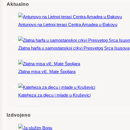
Aktualno
Antunovo na Ljetnoj terasi Centra Amadea u Đakovu
11/06/2026
Zlatna harfa u samostanskoj crkvi Presvetog Srca Isusova
01/06/2026
Zlatna misa vlč. Mate Špoljara
01/06/2026
Kateheza za djecu i mlade u Kruševici
25/05/2026
Izdvojeno