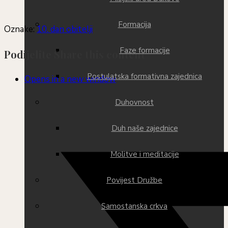
Formacija
Oznake
:
10. dan obitelji
Faze formacije
Podijelite
Share this content
Postulatska formativna zajednica
Opens in a new window
Duhovnost
Duh naše zajednice
Molitve i meditacije
Povijest Družbe
Samostanska crkva