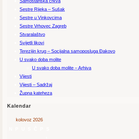
Samostanska crkva
Sestre Rijeka – Sušak
Sestre u Vinkovcima
Sestre Vrhovec Zagreb
Stvaralaštvo
Svijetli likovi
Terezijin krug – Socijalna samoposluga Đakovo
U svako doba molite
U svako doba molite – Arhiva
Vijesti
Vijesti – Sadržaj
Župna kateheza
Kalendar
kolovoz 2026
N
P
U
S
Č
P
S
1