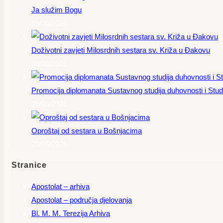
Ja služim Bogu
19/06/2026
Doživotni zavjeti Milosrdnih sestara sv. Križa u Đakovu
08/06/2026
Promocija diplomanata Sustavnog studija duhovnosti i Studi
25/05/2026
Oproštaj od sestara u Bošnjacima
20/05/2026
Stranice
Apostolat – arhiva
Apostolat – područja djelovanja
Bl. M. M. Terezija Arhiva