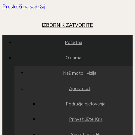
Preskoči na sadržaj
IZBORNIK
ZATVORITE
Početna
O nama
Naš moto i vizija
Apostolat
Područja djelovanja
Prihvatilište Križ
Susreti mladih