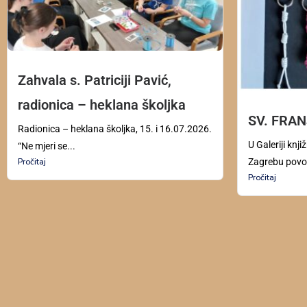
Zahvala s. Patriciji Pavić,
radionica – heklana školjka
SV. FRANJ
Radionica – heklana školjka, 15. i 16.07.2026.
U Galeriji knj
“Ne mjeri se...
Zagrebu povod
Pročitaj
Pročitaj