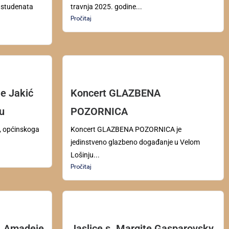
“ studenata
travnja 2025. godine...
Pročitaj
le Jakić
Koncert GLAZBENA
u
POZORNICA
, općinskoga
Koncert GLAZBENA POZORNICA je
jedinstveno glazbeno događanje u Velom
Lošinju...
Pročitaj
M. Amadeje
Jaslice s. Margite Gasparovsky