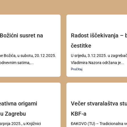
 Božićni susret na
Radost iščekivanja – 
čestitke
ne Božića, u subotu, 20.12.2025.
U srijedu, 3.12.2025. u zagrebačk
odnevnim satima,...
Vladimira Nazora održana je...
Pročitaj
eativna origami
Večer stvaralaštva st
 u Zagrebu
KBF-a
 srpnja 2025., u Knjižnici
ĐAKOVO (TU) – Tradicionalna v