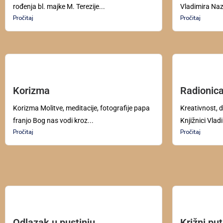
rođenja bl. majke M. Terezije...
Vladimira Naz
Pročitaj
Pročitaj
Korizma
Radionica
Korizma Molitve, meditacije, fotografije papa
Kreativnost, d
franjo Bog nas vodi kroz...
Knjižnici Vlad
Pročitaj
Pročitaj
Odlazak u pustinju
Križni pu