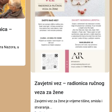
nica –
mira Nazora, u
Zavjetni vez – radionica ručnog
veza za žene
Zavjetni vez za žene je vrijeme tišine, smisla i
stvaranja...