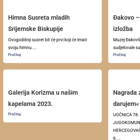
Himna Susreta mladih
Đakovo – 
Srijemske Biskupije
izložba
Ovogodišnji susret bit će prvi koji će imati
Muzej Đakovšt
svoju himnu....
sudjelovale s
Pročitaj
Pročitaj
Galerija Korizma u našim
Nagrada z
kapelama 2023.
darujem« 
Pročitaj
UOČNICA 78.
JUGOKOMUNI
HERCEGOVAČK
6....