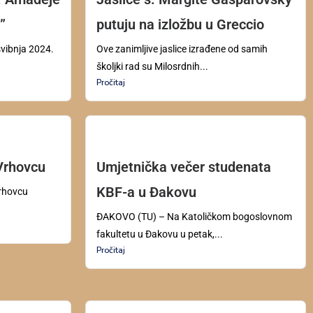
”
putuju na izložbu u Greccio
svibnja 2024.
Ove zanimljive jaslice izrađene od samih
školjki rad su Milosrdnih...
Pročitaj
Vrhovcu
Umjetnička večer studenata
KBF-a u Đakovu
Vrhovcu
ĐAKOVO (TU) – Na Katoličkom bogoslovnom
fakultetu u Đakovu u petak,...
Pročitaj