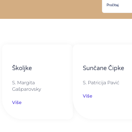
Pročitaj
Školjke
Sunčane Čipke
S. Margita
S. Patricija Pavić
Gašparovsky
Više
Više
Pozadinska foto: Foto: Davor Javorovic/PIXSELL