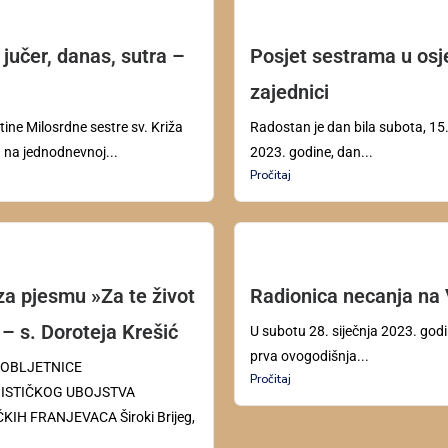
jučer, danas, sutra –
Posjet sestrama u osj
zajednici
ine Milosrdne sestre sv. Križa
Radostan je dan bila subota, 15.
u na jednodnevnoj...
2023. godine, dan...
Pročitaj
a pjesmu »Za te život
Radionica necanja na
– s. Doroteja Krešić
U subotu 28. siječnja 2023. godi
prva ovogodišnja...
 OBLJETNICE
Pročitaj
STIČKOG UBOJSTVA
IH FRANJEVACA Široki Brijeg,