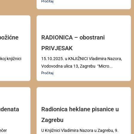
Pročitaj
božićne
RADIONICA – obostrani
PRIVJESAK
oj knjižnici
15.10.2025. u KNJIŽNICI Vladimira Nazora,
Vodovodna ulica 13, Zagrebu “Micro...
Pročitaj
udenata
Radionica heklane pisanice u
Zagrebu
ečer
U Knjižnici Vladimira Nazora u Zagrebu, 9.