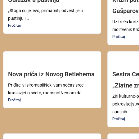
Gašparov
„Stoga ću je, evo, primamiti, odvesti je u
pustinju i...
Uz treću koriz
Pročitaj
molitvenik Kri
Pročitaj
Nova priča iz Novog Betlehema
Sestra Ce
„Zlatne z
Priđite, vi siromasi!Nek’ vam noćas srce
krasisvjetlo sveto, radosno!Nemam da...
Žiri kulturno-
Pročitaj
pokroviteljstv
spoljnih...
Pročitaj