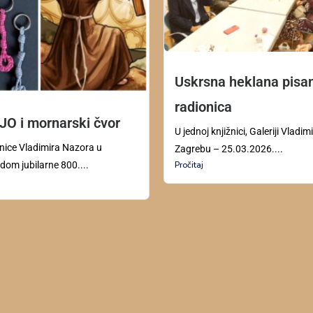
Uskrsna heklana pisa
radionica
O i mornarski čvor
U jednoj knjižnici, Galeriji Vladi
ižnice Vladimira Nazora u
Zagrebu – 25.03.2026....
om jubilarne 800....
Pročitaj