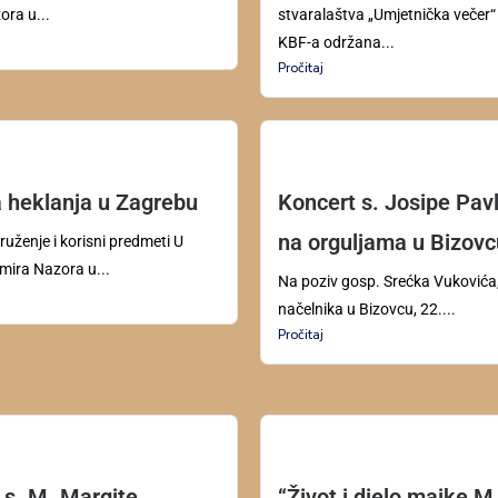
ora u...
stvaralaštva „Umjetnička večer
KBF-a održana...
Pročitaj
 heklanja u Zagrebu
Koncert s. Josipe Pav
na orguljama u Bizovc
ruženje i korisni predmeti U
imira Nazora u...
Na poziv gosp. Srećka Vukovića
načelnika u Bizovcu, 22....
Pročitaj
t s. M. Margite
“Život i djelo majke 