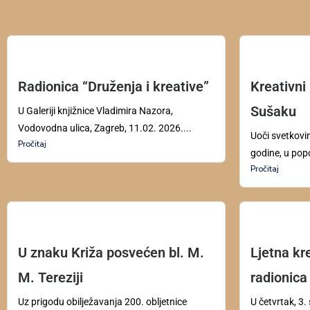
Radionica “Druženja i kreative”
Kreativni
Sušaku
U Galeriji knjižnice Vladimira Nazora,
Vodovodna ulica, Zagreb, 11.02. 2026....
Uoči svetkovi
Pročitaj
godine, u pop
Pročitaj
U znaku Križa posvećen bl. M.
Ljetna kr
M. Tereziji
radionica
Uz prigodu obilježavanja 200. obljetnice
U četvrtak, 3.