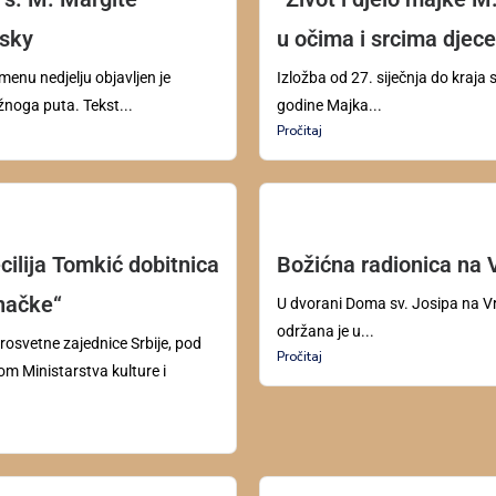
sky
u očima i srcima djece
menu nedjelju objavljen je
Izložba od 27. siječnja do kraja 
žnoga puta. Tekst...
godine Majka...
Pročitaj
cilija Tomkić dobitnica
Božićna radionica na 
načke“
U dvorani Doma sv. Josipa na 
održana je u...
prosvetne zajednice Srbije, pod
Pročitaj
om Ministarstva kulture i