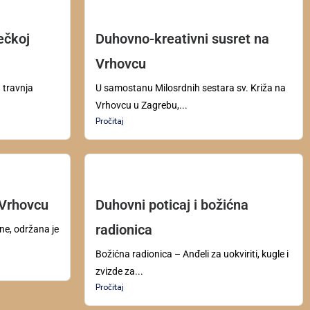
ečkoj
Duhovno-kreativni susret na
Vrhovcu
 travnja
U samostanu Milosrdnih sestara sv. Križa na
Vrhovcu u Zagrebu,...
Pročitaj
 Vrhovcu
Duhovni poticaj i božićna
radionica
ne, održana je
Božićna radionica – Anđeli za uokviriti, kugle i
zvizde za...
Pročitaj