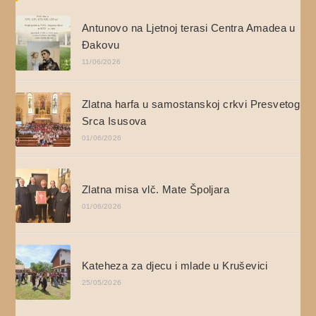
Antunovo na Ljetnoj terasi Centra Amadea u
Đakovu
11/06/2026
Zlatna harfa u samostanskoj crkvi Presvetog
Srca Isusova
01/06/2026
Zlatna misa vlč. Mate Špoljara
01/06/2026
Kateheza za djecu i mlade u Kruševici
25/05/2026