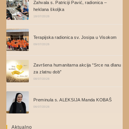
Zahvala s. Patriciji Pavić, radionica –
heklana školjka
18/07/2026
Terapijska radionica sv. Josipa u Visokom
09/07/2026
Završena humanitarna akcija “Srce na dlanu
za zlatnu dob”
08/07/2026
Preminula s. ALEKSIJA Manda KOBAŠ
06/07/2026
Aktualno