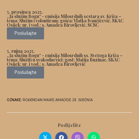
5. prosinca 2025.
„Ja služim Bogu“ - emisija Milosrdnih sestara sv. Križa –
tema: Služim i volontiram; gošća: Vlatka Ivančičević, SKAC
Osijek; ur. i vod.: s. Amadea Birovljević, SCSC
Poslušajte
5. rujna 2025.
„Ja služim Bogu“ - emisija Milosrdnih ss. Svetoga Križa –
tema: Služiti u svakodnevici; gost:
Matija Buzinac, SKAC
Osijek
; ur. i vod.: s. Amadea Birovljević
Poslušajte
OZNAKE
:
ROĐENDAN MAJKE AMADEJE 28. SIJEČNJA
Podijelite