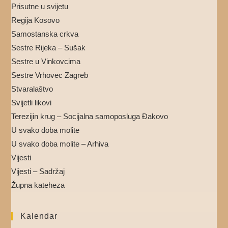
Prisutne u svijetu
Regija Kosovo
Samostanska crkva
Sestre Rijeka – Sušak
Sestre u Vinkovcima
Sestre Vrhovec Zagreb
Stvaralaštvo
Svijetli likovi
Terezijin krug – Socijalna samoposluga Đakovo
U svako doba molite
U svako doba molite – Arhiva
Vijesti
Vijesti – Sadržaj
Župna kateheza
Kalendar