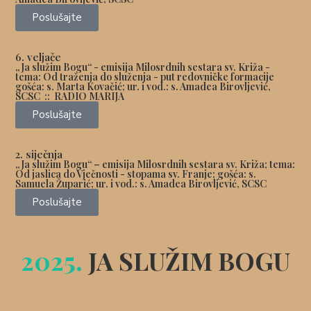
Poslušajte
6. veljače
„Ja služim Bogu“ - emisija Milosrdnih sestara sv. Križa -
tema: Od traženja do služenja - put redovničke formacije
gošća:
s. Marta Kovačić
; ur. i vod.: s. Amadea Birovljević,
SCSC :: RADIO MARIJA
Poslušajte
2. siječnja
„Ja služim Bogu“ – emisija Milosrdnih sestara sv. Križa; tema:
Od jaslica do Vječnosti - stopama sv. Franje; gošća:
s.
Samuela Župarić
; ur. i vod.: s. Amadea Birovljević, SCSC
Poslušajte
2025.
JA SLUŽIM BOGU