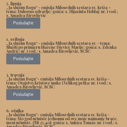
5. lipnja
„Ja služim Bogu“ - emisija Milosrdnih sestara sv. Križa –
tema: Duhovno zdravlje; gošća:
s. Hijacinta Hoblaj
; ur. i vod.:
s. Amadea Birovljević
Poslušajte
1. svibnja
„Ja služim Bogu“ - emisija Milosrdnih sestara sv. - tema:
Služiti po primjeru blažene Djevice Marije: gošća:
s. Zdenka
Andrić
; ur. i vod.: s. Amadea Birovljević, SCSC
Poslušajte
3. travnja
„Ja služim Bogu“- emisija Milosrdnih sestara sv. Križa -
tema: Otajstvo Kristove muke i Velikog petka; ur. i vod.: s.
Amadea Birovljević, SCSC
Poslušajte
6. ožujka
„Ja služim Bogu“- emisija Milosrdnih sestara sv. Križa -
tema: Što god učiniste jednomu od ove moje najmanje braće,
meni učiniste. (Mt 25,40); gošća:
s. Ankica Tomas;
ur. i vod.: s.
Amadea Birovljević, SCSC