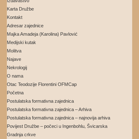
Izdavaštvo
Karta Družbe
Kontakt
Adresar zajednice
Majka Amadeja (Karolina) Pavlović
Medijski kutak
Molitva
Najave
Nekrologij
O nama
Otac Teodozije Florentini OFMCap
Početna
Postulatska formativna zajednica
Postulatska formativna zajednica – Arhiva
Postulatska formativna zajednica – najnovija arhiva
Povijest Družbe – počeci u Ingenbohlu, Švicarska
Gradnja crkve