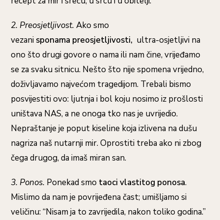
recept za mir i sreću, u srcu i u obitelji.
2. Preosjetljivost.
Ako smo
vezani
sponama
preosjetljivosti,
ultra-osjetljivi na
ono što drugi govore o nama ili nam čine, vrijeđamo
se za svaku sitnicu. Nešto što nije spomena vrijedno,
doživljavamo najvećom tragedijom. Trebali bismo
posvijestiti ovo: ljutnja i bol koju nosimo iz prošlosti
uništava NAS, a ne onoga tko nas je uvrijedio.
Nepraštanje je poput kiseline koja izlivena na dušu
nagriza naš nutarnji mir. Oprostiti treba ako ni zbog
čega drugog, da imaš miran san.
3. Ponos.
Ponekad smo
taoci vlastitog ponosa
.
Mislimo da nam je povrijeđena čast; umišljamo si
veličinu: “Nisam ja to zavrijedila, nakon toliko godina.”