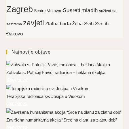
Zagreb
Susreti mladih
Sestre Vukovar
suživot sa
zavjeti
Zlatna harfa
Župa Svih Svetih
sestrama
Đakovo
Najnovije objave
Zahvala s. Patriciji Pavić, radionica – heklana školjka
18/07/2026
Terapijska radionica sv. Josipa u Visokom
09/07/2026
Završena humanitarna akcija “Srce na dlanu za zlatnu dob”
08/07/2026