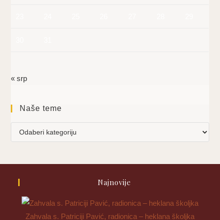
23
24
25
26
27
28
29
30
31
« srp
Naše teme
Naše
teme
Najnovije
Zahvala s. Patriciji Pavić, radionica – heklana školjka