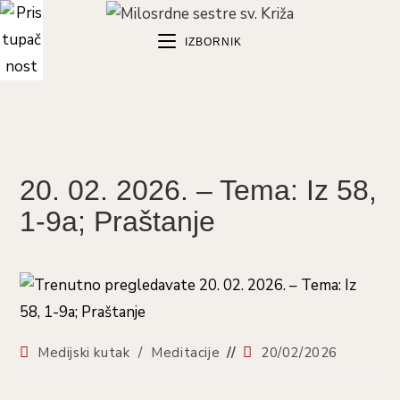
Preskoči
na
IZBORNIK
sadržaj
20. 02. 2026. – Tema: Iz 58,
1-9a; Praštanje
Kategorija
Objava
Medijski kutak
/
Meditacije
20/02/2026
objave:
objavljena: