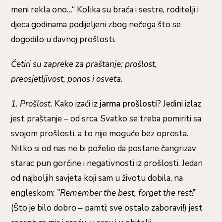
meni rekla ono…“ Kolika su braća i sestre, roditelji i
djeca godinama podijeljeni zbog nečega što se
dogodilo u davnoj prošlosti.
Četiri su zapreke za praštanje: prošlost,
preosjetljivost, ponos i osveta.
1. Prošlost.
Kako izaći iz
jarma prošlosti
? Jedini izlaz
jest praštanje – od srca. Svatko se treba pomiriti sa
svojom prošlosti, a to nije moguće bez oprosta.
Nitko si od nas ne bi poželio da postane čangrizav
starac pun gorčine i negativnosti iz prošlosti. Jedan
od najboljih savjeta koji sam u životu dobila, na
engleskom:
”Remember the best, forget the rest!
”
(Što je bilo dobro – pamti; sve ostalo zaboravi!) jest