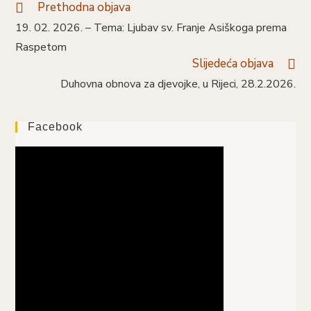
Prethodna objava
Pročitaj
više
19. 02. 2026. – Tema: Ljubav sv. Franje Asiškoga prema
članaka
Raspetom
Slijedeća objava
Duhovna obnova za djevojke, u Rijeci, 28.2.2026.
Facebook