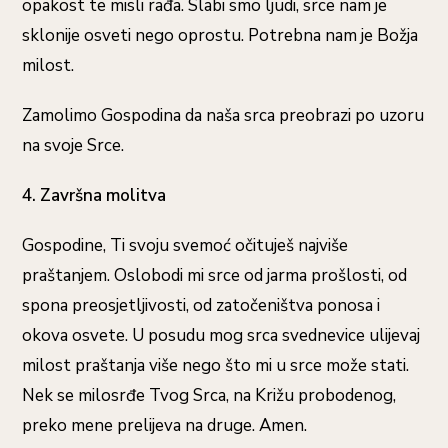
opakost te misli rađa. Slabi smo ljudi, srce nam je
sklonije osveti nego oprostu. Potrebna nam je Božja
milost.
Zamolimo Gospodina da naša srca preobrazi po uzoru
na svoje Srce.
4. Završna molitva
Gospodine, Ti svoju svemoć očituješ najviše
praštanjem. Oslobodi mi srce od jarma prošlosti, od
spona preosjetljivosti, od zatočeništva ponosa i
okova osvete. U posudu mog srca svednevice ulijevaj
milost praštanja više nego što mi u srce može stati.
Nek se milosrđe Tvog Srca, na Križu probodenog,
preko mene prelijeva na druge. Amen.