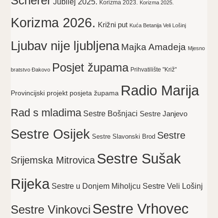
Scherer
Jubilej 2025.
Korizma 2023.
Korizma 2025.
Korizma 2026.
Križni put
Kuća Betanija Veli Lošinj
Ljubav nije ljubljena
Majka Amadeja
Mjesno
Posjet župama
Prihvatilište "Križ"
bratstvo Đakovo
Radio Marija
Provincijski projekt posjeta župama
Rad s mladima
Sestre Bošnjaci
Sestre Janjevo
Sestre Osijek
Sestre
Sestre Slavonski Brod
Sestre Sušak
Srijemska Mitrovica
Rijeka
Sestre Veli Lošinj
Sestre u Donjem Miholjcu
Sestre Vrhovec
Sestre Vinkovci