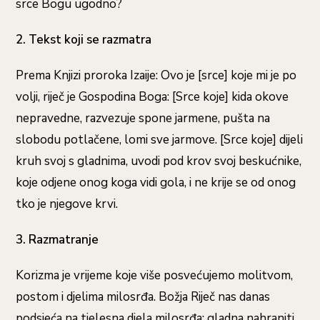
srce Bogu ugodno?
2. Tekst koji se razmatra
Prema Knjizi proroka Izaije: Ovo je [srce] koje mi je po
volji, riječ je Gospodina Boga: [Srce koje] kida okove
nepravedne, razvezuje spone jarmene, pušta na
slobodu potlačene, lomi sve jarmove. [Srce koje] dijeli
kruh svoj s gladnima, uvodi pod krov svoj beskućnike,
koje odjene onog koga vidi gola, i ne krije se od onog
tko je njegove krvi.
3. Razmatranje
Korizma je vrijeme koje više posvećujemo molitvom,
postom i djelima milosrđa. Božja Riječ nas danas
podsjeća na tjelesna djela milosrđa: gladna nahraniti,