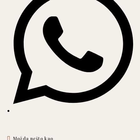
new
window
Možda nešto kao