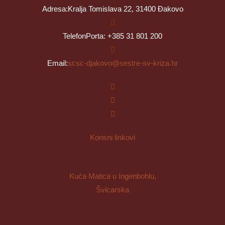
Adresa:
Kralja Tomislava 22, 31400 Đakovo
Telefon
Porta: +385 31 801 200
Opens
Email:
scsc-djakovo@sestre-sv-kriza.hr
in
your
application
Korisni linkovi
Kuća Matica u Ingenbohlu,
Švicarska