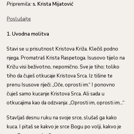
Pripremila:
s. Krista Mijatović
Poslušajte
1. Uvodna molitva
Stavi se u prisutnost Kristova Križa. Klečiš podno
njega. Promatraš Krista Raspetoga. Isusovo tijelo na
Križu visi beživotno, nepomično. Sve je tiho; toliko
tiho da čuješ otkucaje Kristova Srca. Iz tišine te
prenu Isusove riječi: „Oče, oprosti im.“ I ponovno
čuješ samo kucanje Kristova Srca. Ali sada u
otkucajima kao da odzvanja: „Oprosti im, oprosti im…“
Stavljaš desnu ruku na svoje srce, slušaš ga kako
kuca. I pitaš se kakvo je srce Bogu po volji, kakvo je