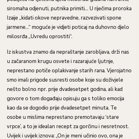
siromaha odjenuti, putnika primiti… U riječima proroka
Izaije „kidati okove nepravedne, razvezivati spone
jarmene…“ moguće je vidjeti poticaj na duhovno djelo
milosrđa „Uvredu oprostiti“.
Iz iskustva znamo da nepraštanje zarobljava, drži nas
u začaranom krugu osvete i razarajuće ljutnje,
neprestano potiče oplakivanje starih rana. Vjerojatno
smo imali prigode susresti osobe koje su doživjele
nešto bolno npr. prije dvadesetpet godina, ali kad
govore o tom događaju opisuju ga s toliko emocija
kao da se dogodio prije dvadesetpet minuta. Te
osobe u mislima neprestano premotavaju ‘stare
vrpce’, a to je idealan recept za gorčinu i nesretnost.
Uvijek i uvijek iznova: „On je meni učinio ovo, ona je