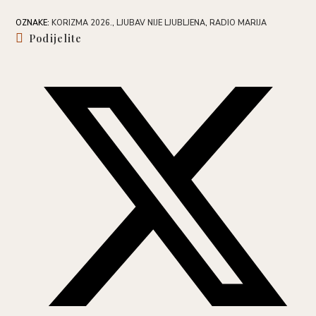
OZNAKE
:
KORIZMA 2026.
,
LJUBAV NIJE LJUBLJENA
,
RADIO MARIJA
Share
Podijelite
this
content
Opens
in
a
new
window