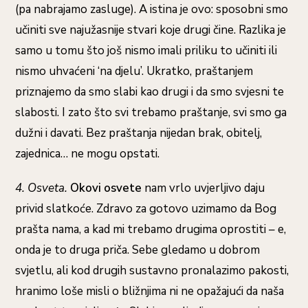
(pa nabrajamo zasluge). A istina je ovo: sposobni smo
učiniti sve najužasnije stvari koje drugi čine. Razlika je
samo u tomu što još nismo imali priliku to učiniti ili
nismo uhvaćeni ‘na djelu’. Ukratko, praštanjem
priznajemo da smo slabi kao drugi i da smo svjesni te
slabosti. I zato što svi trebamo praštanje, svi smo ga
dužni i davati. Bez praštanja nijedan brak, obitelj,
zajednica… ne mogu opstati.
4. Osveta.
Okovi osvete
nam vrlo uvjerljivo daju
privid slatkoće. Zdravo za gotovo uzimamo da Bog
prašta nama, a kad mi trebamo drugima oprostiti – e,
onda je to druga priča. Sebe gledamo u dobrom
svjetlu, ali kod drugih sustavno pronalazimo pakosti,
hranimo loše misli o bližnjima ni ne opažajući da naša