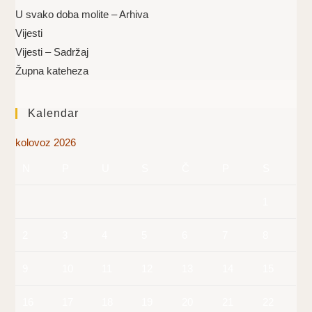
U svako doba molite – Arhiva
Vijesti
Vijesti – Sadržaj
Župna kateheza
Kalendar
kolovoz 2026
N
P
U
S
Č
P
S
1
2
3
4
5
6
7
8
9
10
11
12
13
14
15
16
17
18
19
20
21
22