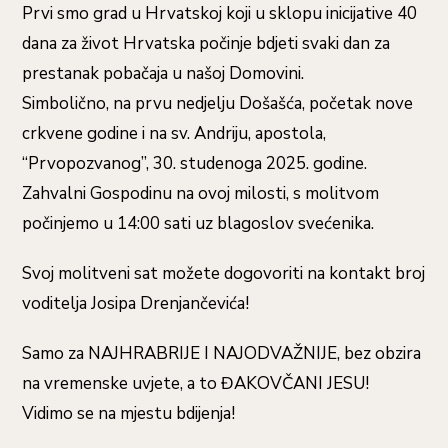
Prvi smo grad u Hrvatskoj koji u sklopu inicijative 40
dana za život Hrvatska počinje bdjeti svaki dan za
prestanak pobačaja u našoj Domovini.
Simbolično, na prvu nedjelju Došašća, početak nove
crkvene godine i na sv. Andriju, apostola,
“Prvopozvanog”, 30. studenoga 2025. godine.
Zahvalni Gospodinu na ovoj milosti, s molitvom
počinjemo u 14:00 sati uz blagoslov svećenika.
Svoj molitveni sat možete dogovoriti na kontakt broj
voditelja Josipa Drenjančevića!
Samo za NAJHRABRIJE I NAJODVAŽNIJE, bez obzira
na vremenske uvjete, a to ĐAKOVČANI JESU!
Vidimo se na mjestu bdijenja!