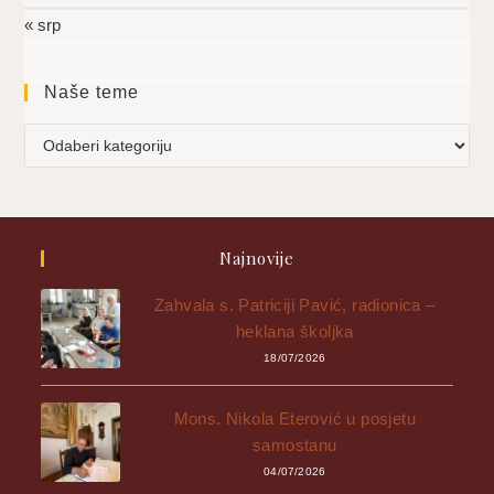
« srp
Naše teme
Najnovije
Zahvala s. Patriciji Pavić, radionica –
heklana školjka
18/07/2026
Mons. Nikola Eterović u posjetu
samostanu
04/07/2026