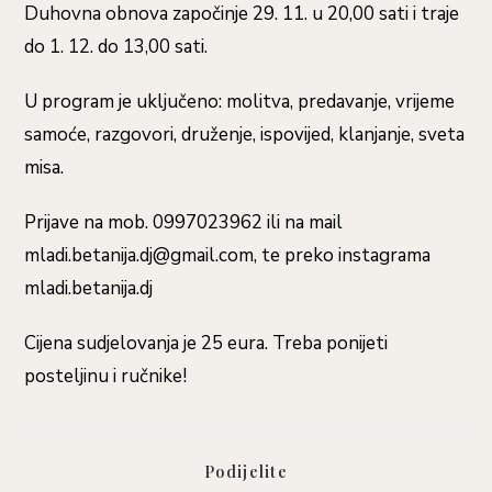
Duhovna obnova započinje 29. 11. u 20,00 sati i traje
do 1. 12. do 13,00 sati.
U program je uključeno: molitva, predavanje, vrijeme
samoće, razgovori, druženje, ispovijed, klanjanje, sveta
misa.
Prijave na mob. 0997023962 ili na mail
mladi.betanija.dj@gmail.com, te preko instagrama
mladi.betanija.dj
Cijena sudjelovanja je 25 eura. Treba ponijeti
posteljinu i ručnike!
Podijelite