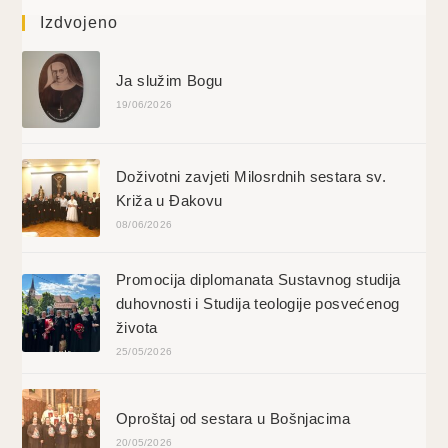
Izdvojeno
Ja služim Bogu
19/06/2026
Doživotni zavjeti Milosrdnih sestara sv.
Križa u Đakovu
08/06/2026
Promocija diplomanata Sustavnog studija
duhovnosti i Studija teologije posvećenog
života
25/05/2026
Oproštaj od sestara u Bošnjacima
20/05/2026