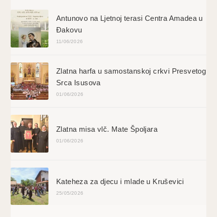
Antunovo na Ljetnoj terasi Centra Amadea u
Đakovu
11/06/2026
Zlatna harfa u samostanskoj crkvi Presvetog
Srca Isusova
01/06/2026
Zlatna misa vlč. Mate Špoljara
01/06/2026
Kateheza za djecu i mlade u Kruševici
25/05/2026