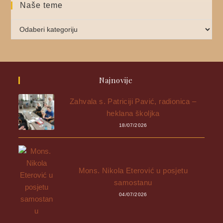
Naše teme
Najnovije
Zahvala s. Patriciji Pavić, radionica –
heklana školjka
18/07/2026
Mons. Nikola Eterović u posjetu
samostanu
04/07/2026