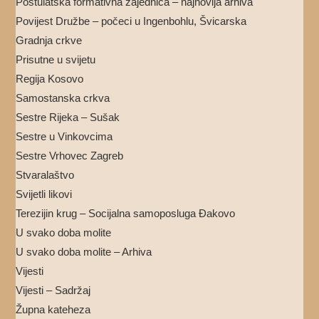
Postulatska formativna zajednica – najnovija arhiva
Povijest Družbe – počeci u Ingenbohlu, Švicarska
Gradnja crkve
Prisutne u svijetu
Regija Kosovo
Samostanska crkva
Sestre Rijeka – Sušak
Sestre u Vinkovcima
Sestre Vrhovec Zagreb
Stvaralaštvo
Svijetli likovi
Terezijin krug – Socijalna samoposluga Đakovo
U svako doba molite
U svako doba molite – Arhiva
Vijesti
Vijesti – Sadržaj
Župna kateheza