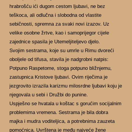
hrabrošću ići dugom cestom ljubavi, ne bez
teškoca, ali odlučna i slobodna od vlastite
sebičnosti, spremna za svaki novi izazov. Uz
velike osobne žrtve, kao i samoprijegor cijele
zajednice spasila je Utemeljiteljevo djelo.
Svojim sestrama, koje su umrle u Rimu dvoreći
oboljele od tifusa, stavila je nadgrobni natpis:
Potpuno Raspetome, stoga potpuno bližnjemu,
zastupnica Kristove ljubavi. Ovim riječima je
jezgrovito izrazila karizmu milosrdne ljubavi koju je
njegovala u sebi i Družbi do punine.
Uspješno se hvatala u koštac s gorućim socijalnim
problemima vremena. Sestrama je bila dobra
majka i mudra voditeljica, a potrebnima zauzeta
pomoćnica. Uvrštena je među najveće žene