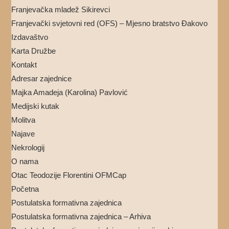
Franjevačka mladež Sikirevci
Franjevački svjetovni red (OFS) – Mjesno bratstvo Đakovo
Izdavaštvo
Karta Družbe
Kontakt
Adresar zajednice
Majka Amadeja (Karolina) Pavlović
Medijski kutak
Molitva
Najave
Nekrologij
O nama
Otac Teodozije Florentini OFMCap
Početna
Postulatska formativna zajednica
Postulatska formativna zajednica – Arhiva