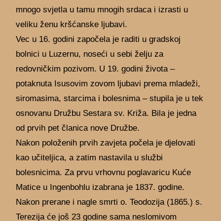
mnogo svjetla u tamu mnogih srdaca i izrasti u
veliku ženu kršćanske ljubavi.
Vec u 16. godini započela je raditi u gradskoj
bolnici u Luzernu, noseći u sebi želju za
redovničkim pozivom. U 19. godini života –
potaknuta Isusovim zovom ljubavi prema mladeži,
siromasima, starcima i bolesnima – stupila je u tek
osnovanu Družbu Sestara sv. Križa. Bila je jedna
od prvih pet članica nove Družbe.
Nakon položenih prvih zavjeta počela je djelovati
kao učiteljica, a zatim nastavila u službi
bolesnicima. Za prvu vrhovnu poglavaricu Kuće
Matice u Ingenbohlu izabrana je 1837. godine.
Nakon prerane i nagle smrti o. Teodozija (1865.) s.
Terezija će još 23 godine sama neslomivom