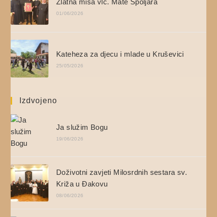
Zlatna misa vlč. Mate Špoljara
01/06/2026
Kateheza za djecu i mlade u Kruševici
25/05/2026
Izdvojeno
Ja služim Bogu
19/06/2026
Doživotni zavjeti Milosrdnih sestara sv.
Križa u Đakovu
08/06/2026