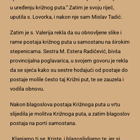
u uređenju križnog puta.“ Zatim je svoju riječ,
uputila s. Lovorka, i nakon nje sam Mislav Tadić.
Zatim je s. Valerija rekla da su obnovljene slike i
rame postaja križnog puta u samostanu na širokim
stepenicama. Sestra M. Estera Radičević, bivša
provincijalna poglavarica, u svojem govoru je rekla
da se sjeća kako su sestre hodajući od postaje do
postaje molile često taj Križni put, te se zauzela i
vodila obnovu.
Nakon blagoslova postaja Križnoga puta u vrtu
slijedila je molitva Križnoga puta, a zatim blagoslov
postaja na porti samostana.
„Klanjamo ti se, Kriste, i blagoslivljamo te, jer si