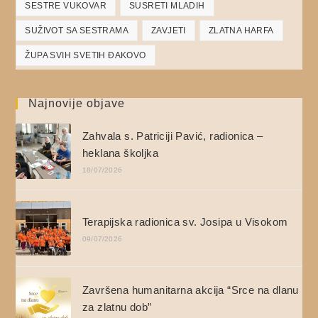
SESTRE VUKOVAR
SUSRETI MLADIH
SUŽIVOT SA SESTRAMA
ZAVJETI
ZLATNA HARFA
ŽUPA SVIH SVETIH ĐAKOVO
Najnovije objave
Zahvala s. Patriciji Pavić, radionica –
heklana školjka
18/07/2026
Terapijska radionica sv. Josipa u Visokom
09/07/2026
Završena humanitarna akcija “Srce na dlanu
za zlatnu dob”