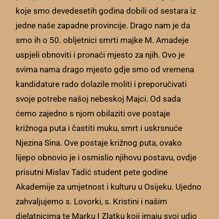
koje smo devedesetih godina dobili od sestara iz
jedne naše zapadne provincije. Drago nam je da
smo ih o 50. obljetnici smrti majke M. Amadeje
uspjeli obnoviti i pronaći mjesto za njih. Ovo je
svima nama drago mjesto gdje smo od vremena
kandidature rado dolazile moliti i preporučivati
svoje potrebe našoj nebeskoj Majci. Od sada
ćemo zajedno s njom obilaziti ove postaje
križnoga puta i častiti muku, smrt i uskrsnuće
Njezina Sina. Ove postaje križnog puta, ovako
lijepo obnovio je i osmislio njihovu postavu, ovdje
prisutni Mislav Tadić student pete godine
Akademije za umjetnost i kulturu u Osijeku. Ujedno
zahvaljujemo s. Lovorki, s. Kristini i našim
djelatnicima te Marku I Zlatku koji imaju svoj udio