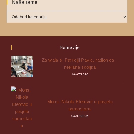
Naše teme
Najnovije
Zahvala s. Patriciji Pavić, radionica –
heklana školjka
18/07/2026
Mons. Nikola Eterović u posjetu
samostanu
04/07/2026