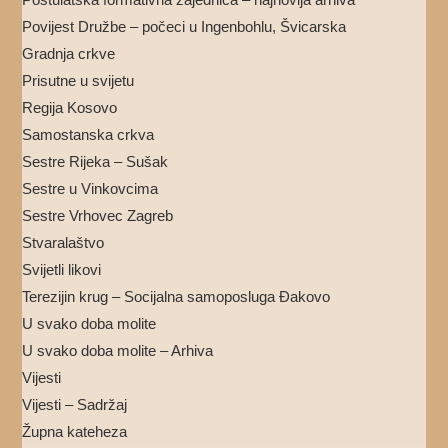
Povijest Družbe – počeci u Ingenbohlu, Švicarska
Gradnja crkve
Prisutne u svijetu
Regija Kosovo
Samostanska crkva
Sestre Rijeka – Sušak
Sestre u Vinkovcima
Sestre Vrhovec Zagreb
Stvaralaštvo
Svijetli likovi
Terezijin krug – Socijalna samoposluga Đakovo
U svako doba molite
U svako doba molite – Arhiva
Vijesti
Vijesti – Sadržaj
Župna kateheza