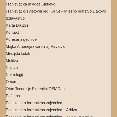
Franjevačka mladež Sikirevci
Franjevački svjetovni red (OFS) – Mjesno bratstvo Đakovo
Izdavaštvo
Karta Družbe
Kontakt
Adresar zajednice
Majka Amadeja (Karolina) Pavlović
Medijski kutak
Molitva
Najave
Nekrologij
O nama
Otac Teodozije Florentini OFMCap
Početna
Postulatska formativna zajednica
Postulatska formativna zajednica – Arhiva
Postulatska formativna zajednica – najnovija arhiva