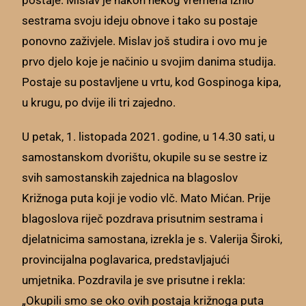
sestrama svoju ideju obnove i tako su postaje
ponovno zaživjele. Mislav još studira i ovo mu je
prvo djelo koje je načinio u svojim danima studija.
Postaje su postavljene u vrtu, kod Gospinoga kipa,
u krugu, po dvije ili tri zajedno.
U petak, 1. listopada 2021. godine, u 14.30 sati, u
samostanskom dvorištu, okupile su se sestre iz
svih samostanskih zajednica na blagoslov
Križnoga puta koji je vodio vlč. Mato Mićan. Prije
blagoslova riječ pozdrava prisutnim sestrama i
djelatnicima samostana, izrekla je s. Valerija Široki,
provincijalna poglavarica, predstavljajući
umjetnika. Pozdravila je sve prisutne i rekla:
„Okupili smo se oko ovih postaja križnoga puta