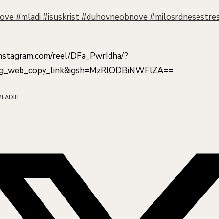
ove
#mladi
#isuskrist
#duhovneobnove
#milosrdnesestres
instagram.com/reel/DFa_PwrIdha/?
ig_web_copy_link&igsh=MzRlODBiNWFlZA==
MLADIH
hare
is
ontent