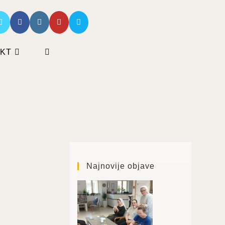
KT
UKLJUČI/ISKLJUČI
PRETRAGU
WEB-
STRANICE
Najnovije objave