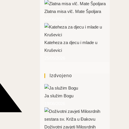
Zlatna misa vlč. Mate Špoljara
01/06/2026
Kateheza za djecu i mlade u
Kruševici
25/05/2026
Izdvojeno
Ja služim Bogu
19/06/2026
Doživotni zavjeti Milosrdnih