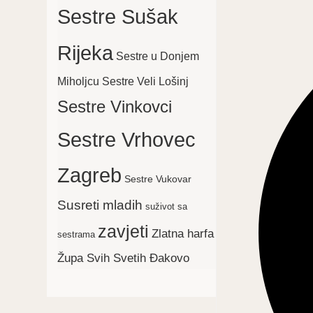
Sestre Sušak
Opens
in
Rijeka
a
Sestre u Donjem
new
Sestre Veli Lošinj
Miholjcu
window
Sestre Vinkovci
Sestre Vrhovec
Zagreb
Sestre Vukovar
Susreti mladih
suživot sa
zavjeti
Zlatna harfa
sestrama
Župa Svih Svetih Đakovo