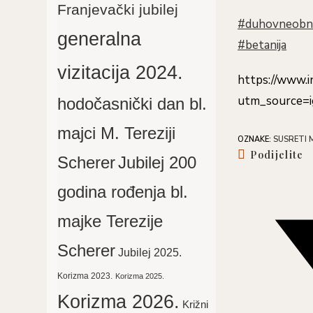
Franjevački jubilej
#duhovneobn
generalna
#betanija
vizitacija 2024.
https://www.
utm_source=
hodočasnički dan bl.
majci M. Tereziji
OZNAKE
:
SUSRETI 
S
Podijelite
Scherer
Jubilej 200
th
c
Opens
godina rođenja bl.
in
majke Terezije
a
new
Scherer
Jubilej 2025.
window
Korizma 2023.
Korizma 2025.
Korizma 2026.
Križni