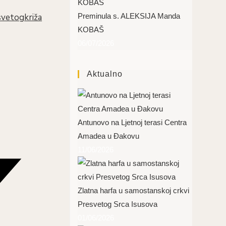
vetogkriža
Preminula s. ALEKSIJA Manda
KOBAŠ
06/07/2026
Aktualno
Antunovo na Ljetnoj terasi Centra
Amadea u Đakovu
11/06/2026
Zlatna harfa u samostanskoj crkvi
Presvetog Srca Isusova
01/06/2026