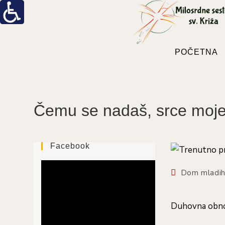
Preskoči
na
sadržaj
POČETNA
Čemu se nadaš, srce mo
Facebook
Kategorija
Dom mladih
objave:
Duhovna obno