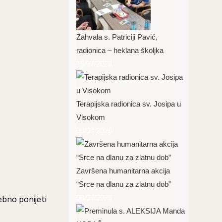
Zahvala s. Patriciji Pavić,
radionica – heklana školjka
18/07/2026
Terapijska radionica sv. Josipa u
Visokom
09/07/2026
Završena humanitarna akcija
“Srce na dlanu za zlatnu dob”
08/07/2026
ebno ponijeti