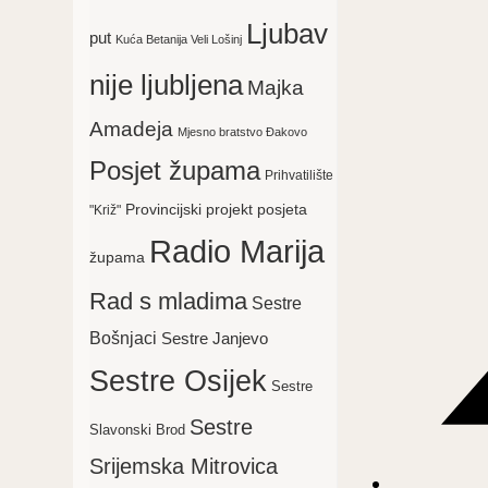
Ljubav
put
Kuća Betanija Veli Lošinj
nije ljubljena
Majka
Amadeja
Mjesno bratstvo Đakovo
Posjet župama
Prihvatilište
Provincijski projekt posjeta
"Križ"
Radio Marija
župama
Rad s mladima
Sestre
Bošnjaci
Sestre Janjevo
Sestre Osijek
Sestre
Sestre
Slavonski Brod
Srijemska Mitrovica