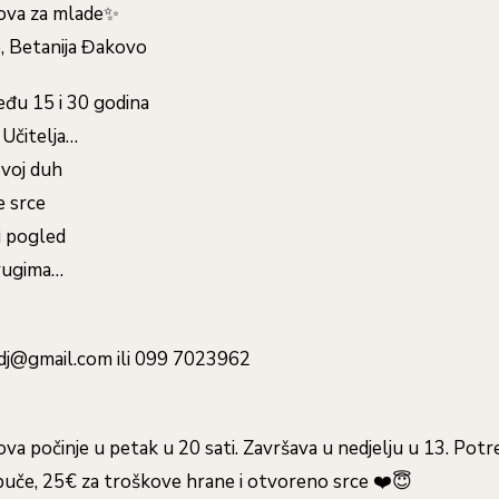
va za mlade✨
če, Betanija Đakovo
eđu 15 i 30 godina
i Učitelja…
svoj duh
e srce
oj pogled
drugima…
a.dj@gmail.com ili 099 7023962
 počinje u petak u 20 sati. Završava u nedjelju u 13. Potr
apuče, 25€ za troškove hrane i otvoreno srce ❤️😇