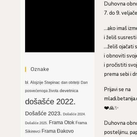
Duhovna obno
7. do 9. velja
…ako imaš izm
i želiš susrest
…želiš ojačati 
i obnoviti svoj
i pročistiti sv
Oznake
prema sebi i 
bl. Alojzije Stepinac
dan obitelji
Dan
Prijavi se na
devetnica
posvećenoga života
mladi.betanij
došašće 2022.
❤️🙏✨
Došašće 2023.
Došašće 2024.
Duhovna obnova
Frama Otok
Frama
Došašće 2025.
Frama Đakovo
posteljinu, p
Sikirevci