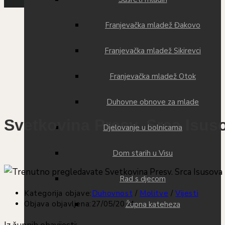
Franjevačka mladež Đakovo
Franjevačka mladež Sikirevci
Franjevačka mladež Otok
Duhovne obnove za mlade
Svetkovina Presv. Srca Isus
Djelovanje u bolnicama
Dom starih u Visu
Rad s djecom
Kategorija objave:
Duhovnost
/
Molitve
/
Vijesti
Objava objavljena:
27/05/2024
Župna kateheza