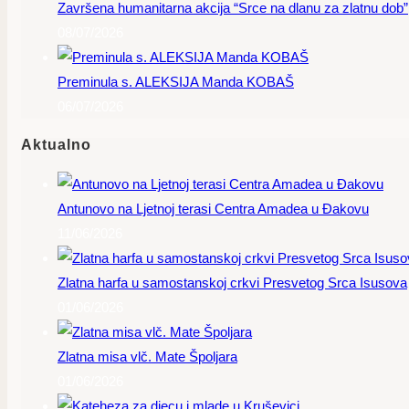
Završena humanitarna akcija “Srce na dlanu za zlatnu dob”
08/07/2026
Preminula s. ALEKSIJA Manda KOBAŠ
06/07/2026
Aktualno
Antunovo na Ljetnoj terasi Centra Amadea u Đakovu
11/06/2026
Zlatna harfa u samostanskoj crkvi Presvetog Srca Isusova
01/06/2026
Zlatna misa vlč. Mate Špoljara
01/06/2026