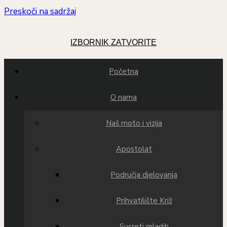
Preskoči na sadržaj
IZBORNIK
ZATVORITE
Početna
O nama
Naš moto i vizija
Apostolat
Područja djelovanja
Prihvatilište Križ
Susreti mladih