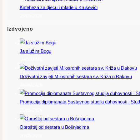
Kateheza za djecu i mlade u Kruševici
25/05/2026
Izdvojeno
Ja služim Bogu
19/06/2026
Doživotni zavjeti Milosrdnih sestara sv. Križa u Đakovu
08/06/2026
Promocija diplomanata Sustavnog studija duhovnosti i Studi
25/05/2026
Oproštaj od sestara u Bošnjacima
20/05/2026