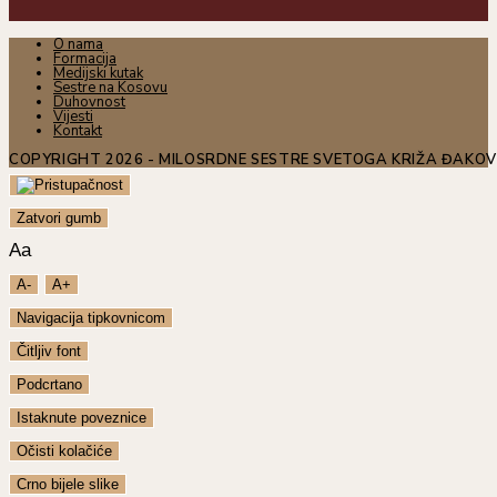
O nama
Formacija
Medijski kutak
Sestre na Kosovu
Duhovnost
Vijesti
Kontakt
COPYRIGHT 2026 - MILOSRDNE SESTRE SVETOGA KRIŽA ĐAKO
Zatvori gumb
Aa
A-
A+
Navigacija tipkovnicom
Čitljiv font
Podcrtano
Istaknute poveznice
Očisti kolačiće
Crno bijele slike