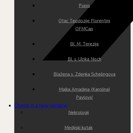
Popis
Otac Teodozije Florentini
OFMCap
Bl. M. Terezija
Bl. s. Ulrika Nisch
Blažena s. Zdenka Schelingova
Majka Amadeja (Karolina)
Pavlović
Opens in a new window
Nekrologij
Medijski kutak