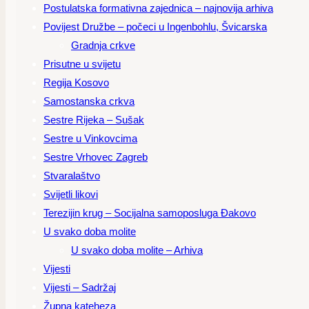
Postulatska formativna zajednica – najnovija arhiva
Povijest Družbe – počeci u Ingenbohlu, Švicarska
Gradnja crkve
Prisutne u svijetu
Regija Kosovo
Samostanska crkva
Sestre Rijeka – Sušak
Sestre u Vinkovcima
Sestre Vrhovec Zagreb
Stvaralaštvo
Svijetli likovi
Terezijin krug – Socijalna samoposluga Đakovo
U svako doba molite
U svako doba molite – Arhiva
Vijesti
Vijesti – Sadržaj
Župna kateheza