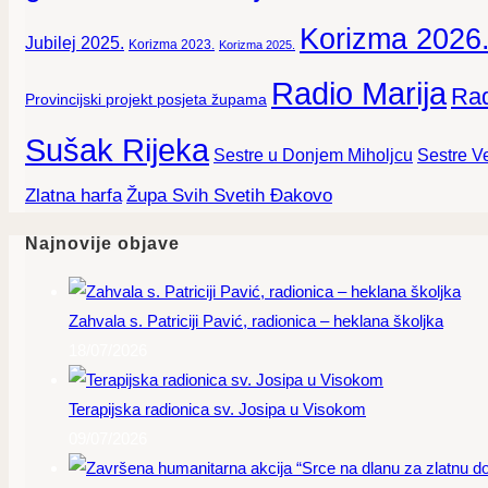
Korizma 2026
Jubilej 2025.
Korizma 2023.
Korizma 2025.
Radio Marija
Rad
Provincijski projekt posjeta župama
Sušak Rijeka
Sestre Ve
Sestre u Donjem Miholjcu
Zlatna harfa
Župa Svih Svetih Đakovo
Najnovije objave
Zahvala s. Patriciji Pavić, radionica – heklana školjka
18/07/2026
Terapijska radionica sv. Josipa u Visokom
09/07/2026