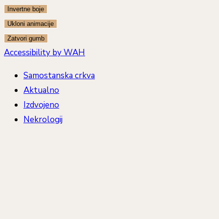
Invertne boje
Ukloni animacije
Zatvori gumb
Accessibility by WAH
Samostanska crkva
Aktualno
Izdvojeno
Nekrologij