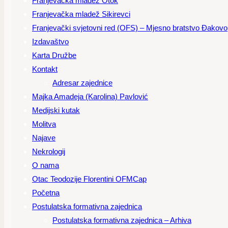
Franjevačka mladež Otok
Franjevačka mladež Sikirevci
Franjevački svjetovni red (OFS) – Mjesno bratstvo Đakovo
Izdavaštvo
Karta Družbe
Kontakt
Adresar zajednice
Majka Amadeja (Karolina) Pavlović
Medijski kutak
Molitva
Najave
Nekrologij
O nama
Otac Teodozije Florentini OFMCap
Početna
Postulatska formativna zajednica
Postulatska formativna zajednica – Arhiva