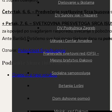
Iz župnih obavijesti:
Djelovanje u školama
Četvrtak, 6. 6. – Predvečerje svetkovine Srca Isusova
s
DV Sunčev sjaj – Nazaret
+ Petak, 7. 6. – SVETKOVINA PRESVETOGA SRCA I
DV Podružnica Zagreb
za ispovijed po svagdanjem rasporedu, svečanije s pobožno
Ante Barišić).Potičemo sve koji mogu tijekom dana na
poho
Udruga i Centar Amadea
Oznake
:
Pobožnost Srcu Isusovu
Franjevački svjetovni red (OFS) –
Mjesno bratstvo Đakovo
Podijelite
Share this content
Socijalna samoposluga
Opens in a new window
Betanija Lošinj
Dom duhovne pomoći
Misijski ured Đakovo