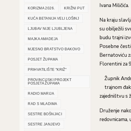
Ivana Miličića.
KORIZMA 2026.
KRIŽNI PUT
KUĆA BETANIJA VELI LOŠINJ
Na kraju slavl
su obilježili s
LJUBAV NIJE LJUBLJENA
budu trajni izv
MAJKA AMADEJA
Posebne česti
MJESNO BRATSTVO ĐAKOVO
Bernatoviću za
POSJET ŽUPAMA
Florentini za 
PRIHVATILIŠTE "KRIŽ"
Župnik Andri
PROVINCIJSKI PROJEKT
POSJETA ŽUPAMA
trajnom đako
RADIO MARIJA
zajedništvu s
RAD S MLADIMA
Druženje nakon
SESTRE BOŠNJACI
redovnicama, u
SESTRE JANJEVO