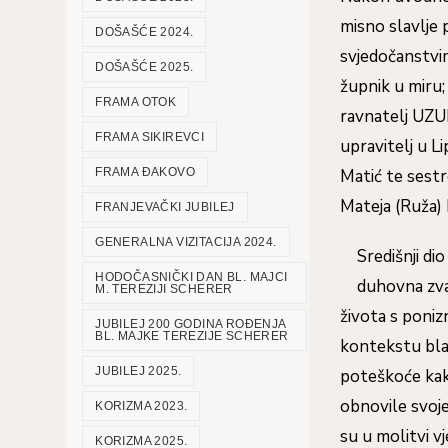
misno slavlje 
DOŠAŠĆE 2024.
svjedočanstvim
DOŠAŠĆE 2025.
župnik u miru
FRAMA OTOK
ravnatelj UZUK
FRAMA SIKIREVCI
upravitelj u L
FRAMA ĐAKOVO
Matić te sestre
Mateja (Ruža) 
FRANJEVAČKI JUBILEJ
GENERALNA VIZITACIJA 2024.
Središnji di
HODOČASNIČKI DAN BL. MAJCI
duhovna zva
M. TEREZIJI SCHERER
života s poniz
JUBILEJ 200 GODINA ROĐENJA
BL. MAJKE TEREZIJE SCHERER
kontekstu bla
JUBILEJ 2025.
poteškoće kako
obnovile svoje
KORIZMA 2023.
su u molitvi v
KORIZMA 2025.