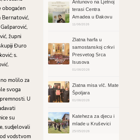
Antunovo na Ljetnoj
je obogaćen
terasi Centra
Amadea u Đakovu
m Bernatović,
11/06/2026
 Gašparović,
ić, župni
Zlatna harfa u
skupiji Đuro
samostanskoj crkvi
ović; s.
Presvetog Srca
Isusova
vić.
01/06/2026
ebno molilo za
Zlatna misa vlč. Mate
ale svoga
Špoljara
spremnosti. U
01/06/2026
adavati
Kateheza za djecu i
nice su
mlade u Kruševici
e, sudjelovali
25/05/2026
r pod vodstvom