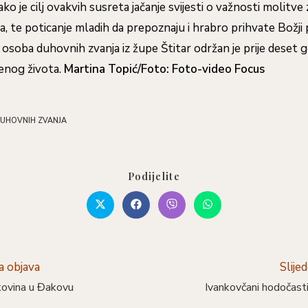
ko je cilj ovakvih susreta jačanje svijesti o važnosti molitve
, te poticanje mladih da prepoznaju i hrabro prihvate Božji p
osoba duhovnih zvanja iz župe Štitar održan je prije deset 
enog života.
Martina Topić/Foto: Foto-video Focus
UHOVNIH ZVANJA
Podijelite
 objava
Slije
ovina u Đakovu
Ivankovčani hodočastili