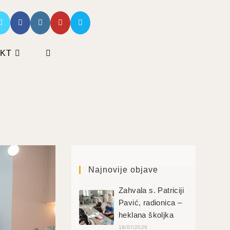
KT
Najnovije objave
Zahvala s. Patriciji
Pavić, radionica –
heklana školjka
18/07/2026