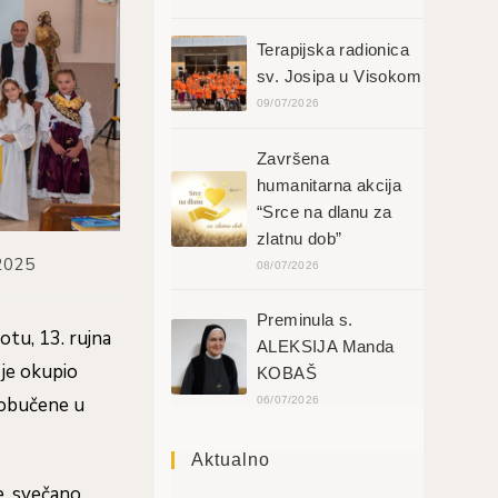
Terapijska radionica
sv. Josipa u Visokom
09/07/2026
Završena
humanitarna akcija
“Srce na dlanu za
zlatnu dob”
2025
08/07/2026
Preminula s.
otu, 13. rujna
ALEKSIJA Manda
 je okupio
KOBAŠ
e obučene u
06/07/2026
Aktualno
e, svečano