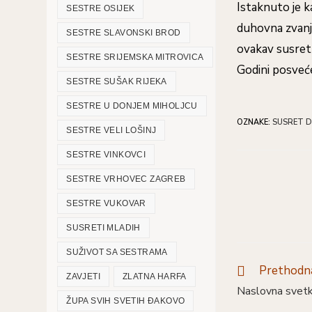
Istaknuto je ka
SESTRE OSIJEK
duhovna zvanja
SESTRE SLAVONSKI BROD
ovakav susret 
SESTRE SRIJEMSKA MITROVICA
Godini posveć
SESTRE SUŠAK RIJEKA
SESTRE U DONJEM MIHOLJCU
OZNAKE
:
SUSRET D
SESTRE VELI LOŠINJ
SESTRE VINKOVCI
SESTRE VRHOVEC ZAGREB
SESTRE VUKOVAR
SUSRETI MLADIH
SUŽIVOT SA SESTRAMA
Prethodna
ZAVJETI
ZLATNA HARFA
Naslovna svetk
ŽUPA SVIH SVETIH ĐAKOVO