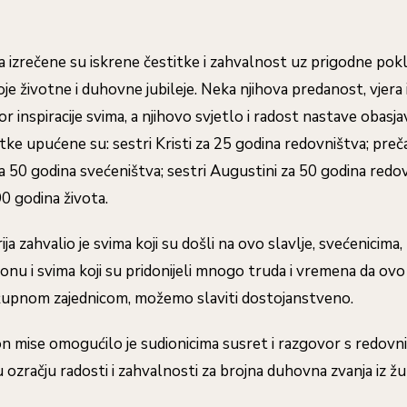
ja izrečene su iskrene čestitke i zahvalnost uz prigodne pok
voje životne i duhovne jubileje. Neka njihova predanost, vjera 
or inspiracije svima, a njihovo svjetlo i radost nastave obasja
tke upućene su: sestri Kristi za 25 godina redovništva; p
 50 godina svećeništva; sestri Augustini za 50 godina redovn
90 godina života.
ja zahvalio je svima koji su došli na ovo slavlje, svećenicima
nu i svima koji su pridonijeli mnogo truda i vremena da ovo 
 župnom zajednicom, možemo slaviti dostojanstveno.
 mise omogućilo je sudionicima susret i razgovor s redovni
 ozračju radosti i zahvalnosti za brojna duhovna zvanja iz žu