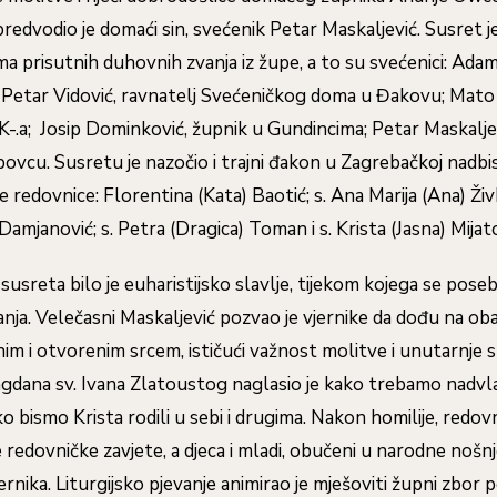
predvodio je domaći sin, svećenik Petar Maskaljević. Susret 
a prisutnih duhovnih zvanja iz župe, a to su svećenici: Ada
; Petar Vidović, ravnatelj Svećeničkog doma u Đakovu; Mato
-.a; Josip Dominković, župnik u Gundincima; Petar Maskaljev
ipovcu. Susretu je nazočio i trajni đakon u Zagrebačkoj nadbi
 redovnice: Florentina (Kata) Baotić; s. Ana Marija (Ana) Živk
Damjanović; s. Petra (Dragica) Toman i s. Krista (Jasna) Mijato
o susreta bilo je euharistijsko slavlje, tijekom kojega se pos
nja. Velečasni Maskaljević pozvao je vjernike da dođu na ob
nim i otvorenim srcem, ističući važnost molitve i unutarnje 
gdana sv. Ivana Zlatoustog naglasio je kako trebamo nadvl
 bismo Krista rodili u sebi i drugima. Nakon homilije, redov
 redovničke zavjete, a djeca i mladi, obučeni u narodne nošnj
jernika. Liturgijsko pjevanje animirao je mješoviti župni zbo