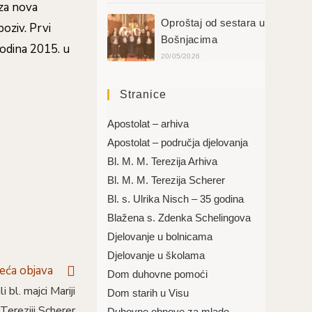
 za nova
Oproštaj od sestara u
oziv. Prvi
Bošnjacima
godina 2015. u
20/05/2026
Stranice
Apostolat – arhiva
Apostolat – područja djelovanja
Bl. M. M. Terezija Arhiva
Bl. M. M. Terezija Scherer
Bl. s. Ulrika Nisch – 35 godina
Blažena s. Zdenka Schelingova
Djelovanje u bolnicama
Djelovanje u školama
deća objava
Dom duhovne pomoći
 bl. majci Mariji
Dom starih u Visu
Tereziji Scherer
Duhovne obnove za mlade