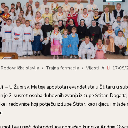
Redovnička slavlja
/
Trajna formacija
/
Vijesti
17/09/
U)
– U Župi sv. Mateja apostola i evanđelista u Štitaru u sub
n je 2. susret osoba duhovnih zvanja iz župe Štitar. Događaj
ke i redovnice koji potječu iz župe Štitar, kao i djecu i mlad
e.
molitve i riječi dobrodošlice domaćeg župnika Andrije Owc