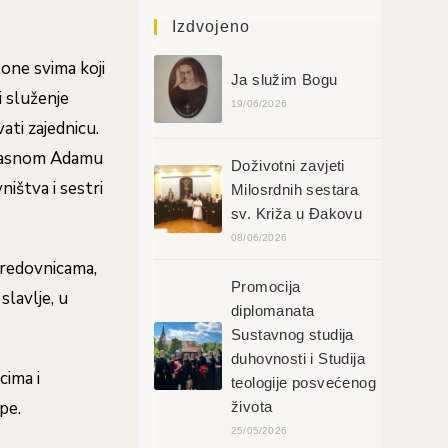
Izdvojeno
lone svima koji
Ja služim Bogu
i služenje
19/06/2026
vati zajednicu.
rečasnom Adamu
Doživotni zavjeti
ištva i sestri
Milosrdnih sestara
sv. Križa u Đakovu
08/06/2026
, redovnicama,
Promocija
slavlje, u
diplomanata
Sustavnog studija
duhovnosti i Studija
cima i
teologije posvećenog
pe.
života
25/05/2026