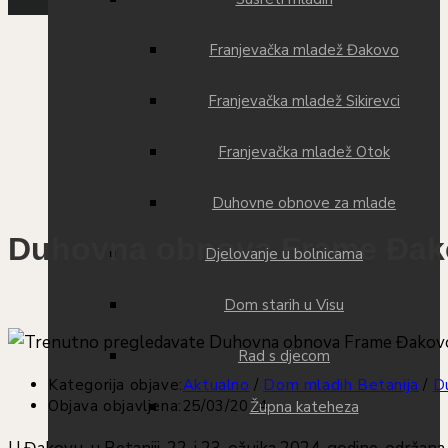
Franjevačka mladež Đakovo
Franjevačka mladež Sikirevci
Franjevačka mladež Otok
Duhovne obnove za mlade
Duhovna obnova Frame Đako
Djelovanje u bolnicama
Dom starih u Visu
Rad s djecom
Kategorija objave:
Aktualno
/
Dom mladih Betanija
/
D
Objava objavljena:
25/03/2024
Župna kateheza