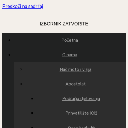
Preskoči na sadržaj
IZBORNIK
ZATVORITE
Početna
O nama
Naš moto i vizija
Apostolat
Područja djelovanja
Prihvatilište Križ
Susreti mladih