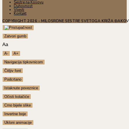
Sestre na Kosovu
Duhovnost
Vijesti
Kontakt
COPYRIGHT 2026 - MILOSRDNE SESTRE SVETOGA KRIŽA ĐAKO
Zatvori gumb
Aa
A-
A+
Navigacija tipkovnicom
Čitljiv font
Podcrtano
Istaknute poveznice
Očisti kolačiće
Crno bijele slike
Invertne boje
Ukloni animacije