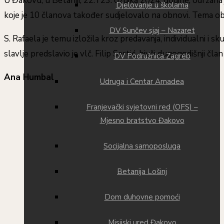
U Đakovu, u Betaniji, 22. i 23. ožujka 2024. godine, održ
Djelovanje u školama
koje je 10 članova također sudjelovalo na obnovi. Tema ob
DV Sunčev sjaj – Nazaret
S. Rafaela je temu izložila kroz predavanja, individualni i s
slavlje predslavio je vlč. Filip Sertić, bivši dugogodišnji 
DV Podružnica Zagreb
Ana Humbal
Udruga i Centar Amadea
Franjevački svjetovni red (OFS) –
Mjesno bratstvo Đakovo
Socijalna samoposluga
Betanija Lošinj
Dom duhovne pomoći
Misijski ured Đakovo