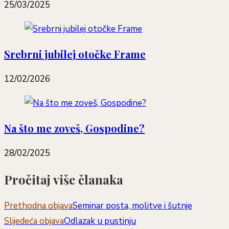
25/03/2025
Srebrni jubilej otočke Frame
12/02/2026
Na što me zoveš, Gospodine?
28/02/2025
Pročitaj više članaka
Prethodna objava
Seminar posta, molitve i šutnje
Slijedeća objava
Odlazak u pustinju