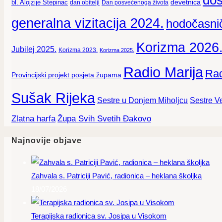
doš
devetnica
bl. Alojzije Stepinac
dan obitelji
Dan posvećenoga života
generalna vizitacija 2024.
hodočasnič
Korizma 2026
Jubilej 2025.
Korizma 2023.
Korizma 2025.
Radio Marija
Rad
Provincijski projekt posjeta župama
Sušak Rijeka
Sestre Ve
Sestre u Donjem Miholjcu
Zlatna harfa
Župa Svih Svetih Đakovo
Najnovije objave
Zahvala s. Patriciji Pavić, radionica – heklana školjka
18/07/2026
Terapijska radionica sv. Josipa u Visokom