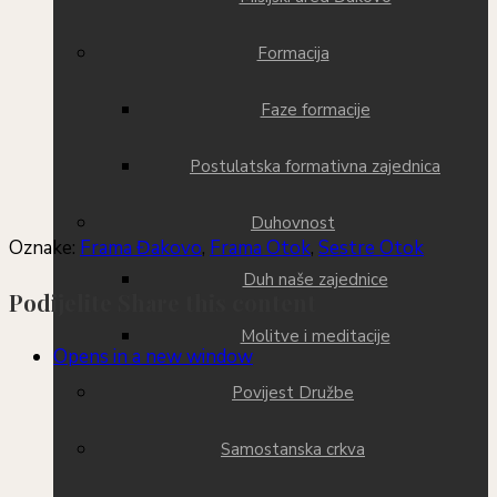
Formacija
Faze formacije
Postulatska formativna zajednica
Duhovnost
Oznake
:
Frama Đakovo
,
Frama Otok
,
Sestre Otok
Duh naše zajednice
Podijelite
Share this content
Molitve i meditacije
Opens in a new window
Povijest Družbe
Samostanska crkva