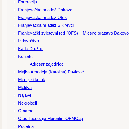
Formacija
Franjevačka mladež Đakovo
Franjevačka mladež Otok
Franjevačka mladež Sikirevci
Franjevački svjetovni red (OFS) – Mjesno bratstvo Đakovo
Izdavaštvo
Karta Družbe
Kontakt
Adresar zajednice
Majka Amadeja (Karolina) Pavlović
Medijski kutak
Molitva
Najave
Nekrologij
O nama
Otac Teodozije Florentini OFMCap
Početna