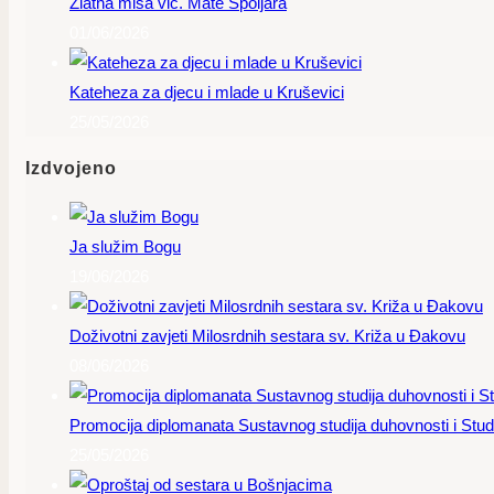
Zlatna misa vlč. Mate Špoljara
01/06/2026
Kateheza za djecu i mlade u Kruševici
25/05/2026
Izdvojeno
Ja služim Bogu
19/06/2026
Doživotni zavjeti Milosrdnih sestara sv. Križa u Đakovu
08/06/2026
Promocija diplomanata Sustavnog studija duhovnosti i Studi
25/05/2026