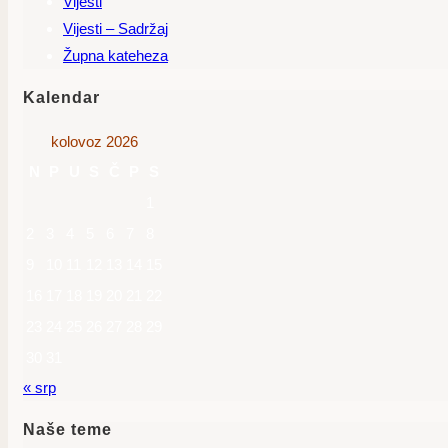
Vijesti
Vijesti – Sadržaj
Župna kateheza
Kalendar
kolovoz 2026
N
P
U
S
Č
P
S
1
2
3
4
5
6
7
8
9
10
11
12
13
14
15
16
17
18
19
20
21
22
23
24
25
26
27
28
29
30
31
« srp
Naše teme