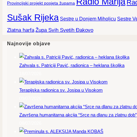
Radio Marija
Rad
Provincijski projekt posjeta župama
Sušak Rijeka
Sestre Ve
Sestre u Donjem Miholjcu
Zlatna harfa
Župa Svih Svetih Đakovo
Najnovije objave
Zahvala s. Patriciji Pavić, radionica – heklana školjka
18/07/2026
Terapijska radionica sv. Josipa u Visokom
09/07/2026
Završena humanitarna akcija “Srce na dlanu za zlatnu dob”
08/07/2026