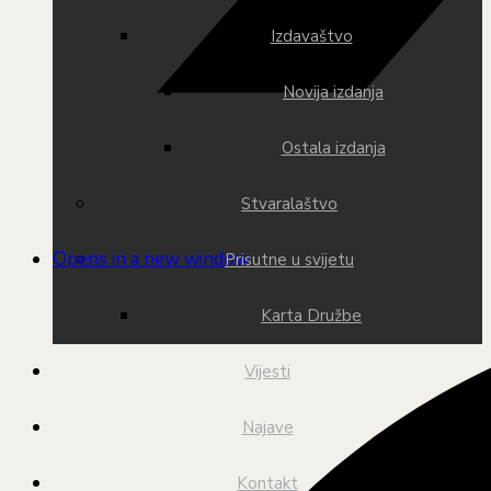
Izdavaštvo
Novija izdanja
Ostala izdanja
Stvaralaštvo
Opens in a new window
Prisutne u svijetu
Karta Družbe
Vijesti
Najave
Kontakt