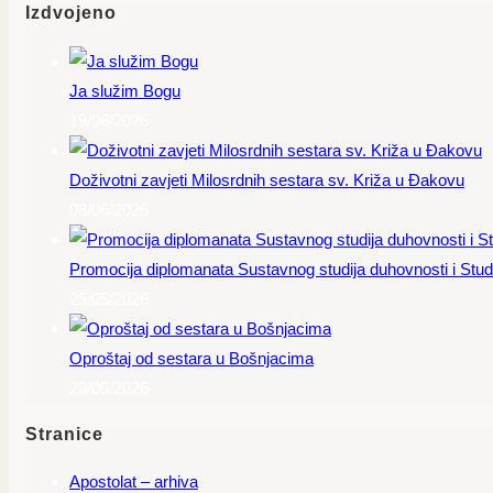
Izdvojeno
Ja služim Bogu
19/06/2026
Doživotni zavjeti Milosrdnih sestara sv. Križa u Đakovu
08/06/2026
Promocija diplomanata Sustavnog studija duhovnosti i Studi
25/05/2026
Oproštaj od sestara u Bošnjacima
20/05/2026
Stranice
Apostolat – arhiva