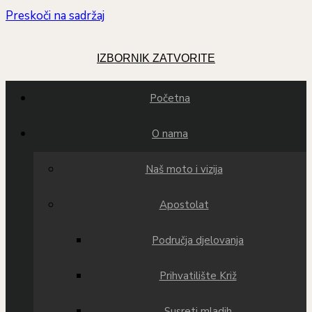
Preskoči na sadržaj
IZBORNIK
ZATVORITE
Početna
O nama
Naš moto i vizija
Apostolat
Područja djelovanja
Prihvatilište Križ
Susreti mladih