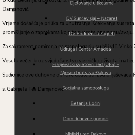
U kući Betanija, u Đakovu, 9. i 10. prosinca 2023. godine 
Djelovanje u školama
Damjanović.
DV Sunčev sjaj – Nazaret
Vrijeme došašća je prilika za unutrašnje iščekivanje susre
promišljanje o zaprekama koje te susrete onemogućavaju.
DV Podružnica Zagreb
Za sakrament pomirenja na raspolaganju su bili vlč. Vinko Zec 
Udruga i Centar Amadea
Veselu večer kroz svjedočanstvo vjerničkog života i natjec
Franjevački svjetovni red (OFS) –
Mjesno bratstvo Đakovo
Sudionice ove duhovne obnove došle su iz Andrijaševaca, R
Socijalna samoposluga
s. Gabrijela Tea Damjanović
Betanija Lošinj
Dom duhovne pomoći
Misijski ured Đakovo