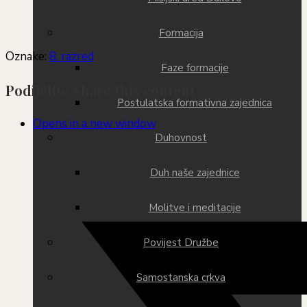
Formacija
Oznake
:
8. razred
Faze formacije
Podijelite
Share this content
Postulatska formativna zajednica
Opens in a new window
Duhovnost
Duh naše zajednice
Molitve i meditacije
Povijest Družbe
Samostanska crkva