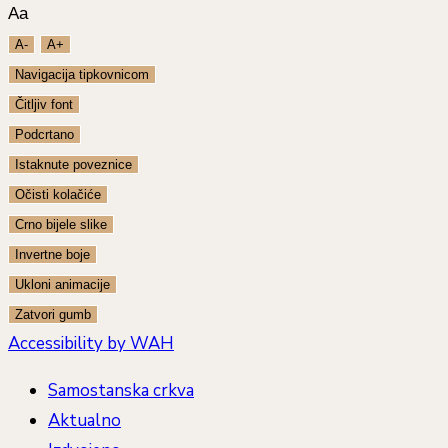
Aa
A-
A+
Navigacija tipkovnicom
Čitljiv font
Podcrtano
Istaknute poveznice
Očisti kolačiće
Crno bijele slike
Invertne boje
Ukloni animacije
Zatvori gumb
Accessibility by WAH
Samostanska crkva
Aktualno