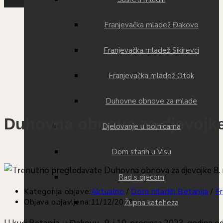
Franjevačka mladež Đakovo
Franjevačka mladež Sikirevci
Franjevačka mladež Otok
Duhovne obnove za mlade
Duhovna obnova za djevojke 
Djelovanje u bolnicama
Dom starih u Visu
Rad s djecom
Kategorija objave:
Aktualno
/
Dom mladih Betanija
/
F
Objava objavljena:
11/12/2023
Župna kateheza