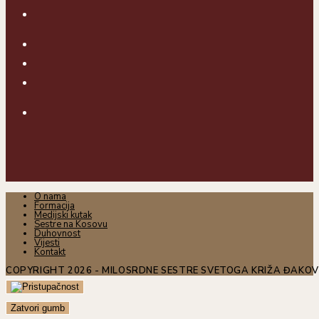
O nama
Formacija
Medijski kutak
Sestre na Kosovu
Duhovnost
Vijesti
Kontakt
COPYRIGHT 2026 - MILOSRDNE SESTRE SVETOGA KRIŽA ĐAKO
Zatvori gumb