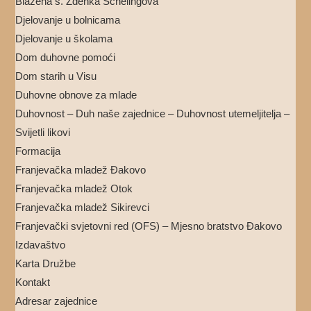
Blažena s. Zdenka Schelingova
Djelovanje u bolnicama
Djelovanje u školama
Dom duhovne pomoći
Dom starih u Visu
Duhovne obnove za mlade
Duhovnost – Duh naše zajednice – Duhovnost utemeljitelja –
Svijetli likovi
Formacija
Franjevačka mladež Đakovo
Franjevačka mladež Otok
Franjevačka mladež Sikirevci
Franjevački svjetovni red (OFS) – Mjesno bratstvo Đakovo
Izdavaštvo
Karta Družbe
Kontakt
Adresar zajednice