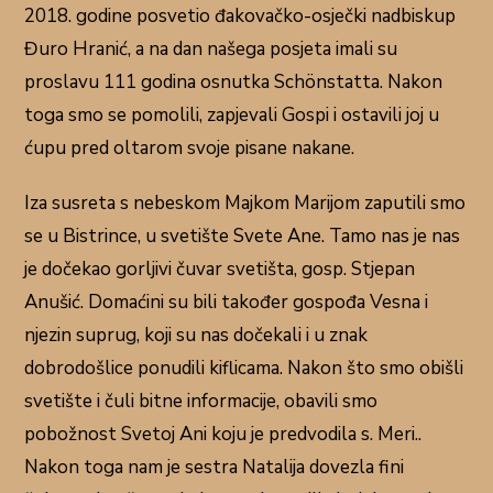
2018. godine posvetio đakovačko-osječki nadbiskup
Đuro Hranić, a na dan našega posjeta imali su
proslavu 111 godina osnutka Schönstatta. Nakon
toga smo se pomolili, zapjevali Gospi i ostavili joj u
ćupu pred oltarom svoje pisane nakane.
Iza susreta s nebeskom Majkom Marijom zaputili smo
se u Bistrince, u svetište Svete Ane. Tamo nas je nas
je dočekao gorljivi čuvar svetišta, gosp. Stjepan
Anušić. Domaćini su bili također gospođa Vesna i
njezin suprug, koji su nas dočekali i u znak
dobrodošlice ponudili kiflicama. Nakon što smo obišli
svetište i čuli bitne informacije, obavili smo
pobožnost Svetoj Ani koju je predvodila s. Meri..
Nakon toga nam je sestra Natalija dovezla fini