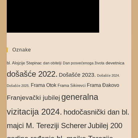
Oznake
devetnica
bl. Alojzije Stepinac
dan obitelji
Dan posvećenoga života
došašće 2022.
Došašće 2023.
Došašće 2024.
Frama Otok
Frama Đakovo
Frama Sikirevci
Došašće 2025.
generalna
Franjevački jubilej
vizitacija 2024.
hodočasnički dan bl.
majci M. Tereziji Scherer
Jubilej 200