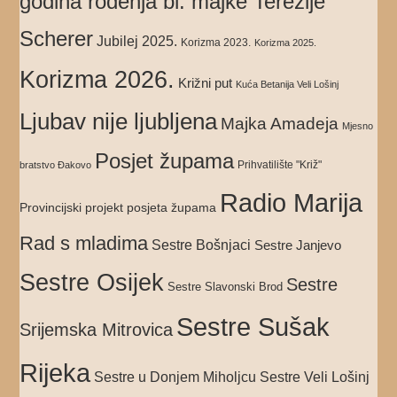
godina rođenja bl. majke Terezije
Scherer
Jubilej 2025.
Korizma 2023.
Korizma 2025.
Korizma 2026.
Križni put
Kuća Betanija Veli Lošinj
Ljubav nije ljubljena
Majka Amadeja
Mjesno
Posjet župama
Prihvatilište "Križ"
bratstvo Đakovo
Radio Marija
Provincijski projekt posjeta župama
Rad s mladima
Sestre Bošnjaci
Sestre Janjevo
Sestre Osijek
Sestre
Sestre Slavonski Brod
Sestre Sušak
Srijemska Mitrovica
Rijeka
Sestre Veli Lošinj
Sestre u Donjem Miholjcu