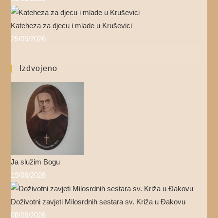
Kateheza za djecu i mlade u Kruševici
25/05/2026
Izdvojeno
Ja služim Bogu
19/06/2026
Doživotni zavjeti Milosrdnih sestara sv. Križa u Đakovu
08/06/2026