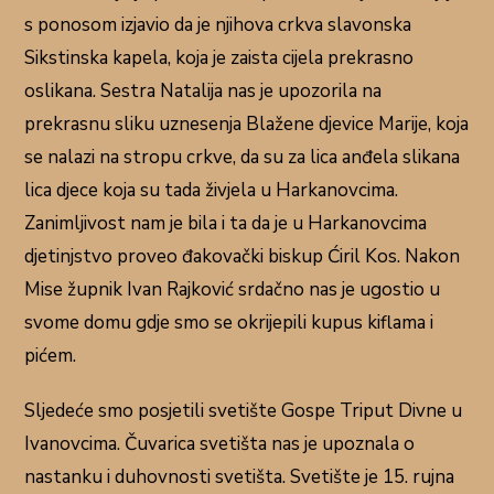
s ponosom izjavio da je njihova crkva slavonska
Sikstinska kapela, koja je zaista cijela prekrasno
oslikana. Sestra Natalija nas je upozorila na
prekrasnu sliku uznesenja Blažene djevice Marije, koja
se nalazi na stropu crkve, da su za lica anđela slikana
lica djece koja su tada živjela u Harkanovcima.
Zanimljivost nam je bila i ta da je u Harkanovcima
djetinjstvo proveo đakovački biskup Ćiril Kos. Nakon
Mise župnik Ivan Rajković srdačno nas je ugostio u
svome domu gdje smo se okrijepili kupus kiflama i
pićem.
Sljedeće smo posjetili svetište Gospe Triput Divne u
Ivanovcima. Čuvarica svetišta nas je upoznala o
nastanku i duhovnosti svetišta. Svetište je 15. rujna