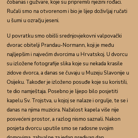
čobanas i gužvare, koje su pripremili njezini rođaci.
Ručali smo na otvorenom i bio je lijep doživljaj ručati
u šumi u ozračju jeseni.
U povratku smo obišli srednjovjekovni valpovački
dvorac obitelji Prandau-Normann, koji je među
najljepšim i najvećim dvorcima u Hrvatskoj. U dvorcu
su izložene fotografije slika koje su nekada krasile
zidove dvorca, a danas se čuvaju u Muzeju Slavonije u
Osijeku. Također je izloženo posuđe koje su koristili,
te dio namještaja. Posebno je lijepo bilo posjetiti
kapelu Sv. Trojstva, u kojoj se nalaze i orgulje, te se i
danas na njima muzicira. Nažalost kapela više nije
posvećeni prostor, a razlog nismo saznali. Nakon
posjeta dvorcu uputile smo se radosne svojim
domovima, zahvalne za jedan predivan dan.