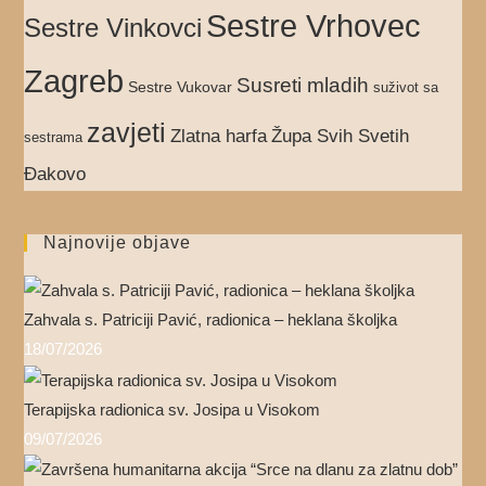
Sestre Vrhovec
Sestre Vinkovci
Zagreb
Susreti mladih
Sestre Vukovar
suživot sa
zavjeti
Zlatna harfa
Župa Svih Svetih
sestrama
Đakovo
Najnovije objave
Zahvala s. Patriciji Pavić, radionica – heklana školjka
18/07/2026
Terapijska radionica sv. Josipa u Visokom
09/07/2026