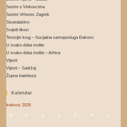
Sestre u Vinkovcima
Sestre Vrhovec Zagreb
Stvaralaštvo
Svijetli likovi
Terezijin krug – Socijalna samoposluga Đakovo
U svako doba molite
U svako doba molite – Arhiva
Vijesti
Vijesti – Sadržaj
Župna kateheza
Kalendar
kolovoz 2026
N
P
U
S
Č
P
S