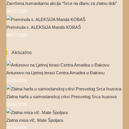
Završena humanitarna akcija “Srce na dlanu za zlatnu dob”
08/07/2026
Preminula s. ALEKSIJA Manda KOBAŠ
06/07/2026
Aktualno
Antunovo na Ljetnoj terasi Centra Amadea u Đakovu
11/06/2026
Zlatna harfa u samostanskoj crkvi Presvetog Srca Isusova
01/06/2026
Zlatna misa vlč. Mate Špoljara
01/06/2026