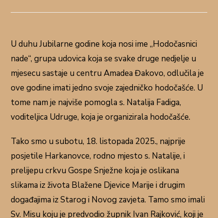
U duhu Jubilarne godine koja nosi ime „Hodočasnici
nade“, grupa udovica koja se svake druge nedjelje u
mjesecu sastaje u centru Amadea Đakovo, odlučila je
ove godine imati jedno svoje zajedničko hodočašće. U
tome nam je najviše pomogla s. Natalija Fadiga,
voditeljica Udruge, koja je organizirala hodočašće.
Tako smo u subotu, 18. listopada 2025., najprije
posjetile Harkanovce, rodno mjesto s. Natalije, i
prelijepu crkvu Gospe Snježne koja je oslikana
slikama iz života Blažene Djevice Marije i drugim
događajima iz Starog i Novog zavjeta. Tamo smo imali
Sv. Misu koju je predvodio župnik Ivan Rajković, koji je