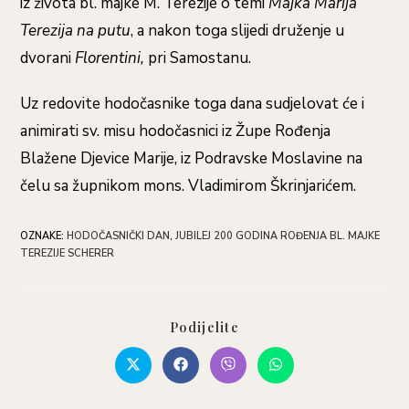
iz života bl. majke M. Terezije o temi
Majka Marija
Terezija na putu
, a nakon toga slijedi druženje u
dvorani
Florentini,
pri Samostanu.
Uz redovite hodočasnike toga dana sudjelovat će i
animirati sv. misu hodočasnici iz Župe Rođenja
Blažene Djevice Marije, iz Podravske Moslavine na
čelu sa župnikom mons. Vladimirom Škrinjarićem.
OZNAKE
:
HODOČASNIČKI DAN
,
JUBILEJ 200 GODINA ROĐENJA BL. MAJKE
TEREZIJE SCHERER
Podijelite