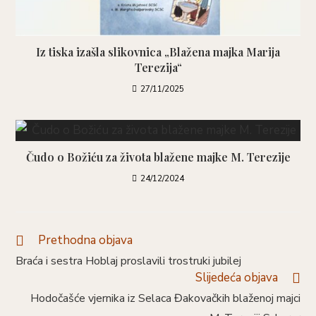
Iz tiska izašla slikovnica „Blažena majka Marija
Terezija“
27/11/2025
Čudo o Božiću za života blažene majke M. Terezije
24/12/2024
Prethodna objava
Braća i sestra Hoblaj proslavili trostruki jubilej
Slijedeća objava
Hodočašće vjernika iz Selaca Đakovačkih blaženoj majci