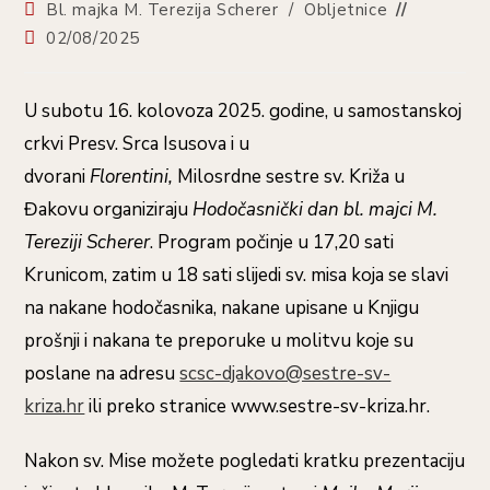
Bl. majka M. Terezija Scherer
/
Obljetnice
02/08/2025
U subotu 16. kolovoza 2025. godine, u samostanskoj
crkvi Presv. Srca Isusova i u
dvorani
Florentini,
Milosrdne sestre sv. Križa u
Đakovu organiziraju
Hodočasnički dan bl. majci M.
Tereziji Scherer
. Program počinje u 17,20 sati
Krunicom, zatim u 18 sati slijedi sv. misa koja se slavi
na nakane hodočasnika, nakane upisane u Knjigu
prošnji i nakana te preporuke u molitvu koje su
poslane na adresu
scsc-djakovo@sestre-sv-
kriza.hr
ili preko stranice www.sestre-sv-kriza.hr.
Nakon sv. Mise možete pogledati kratku prezentaciju