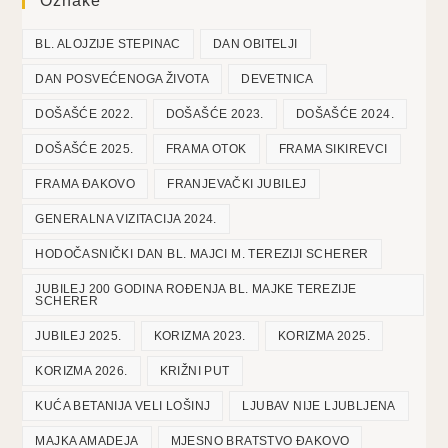
Oznake
BL. ALOJZIJE STEPINAC
DAN OBITELJI
DAN POSVEĆENOGA ŽIVOTA
DEVETNICA
DOŠAŠĆE 2022.
DOŠAŠĆE 2023.
DOŠAŠĆE 2024.
DOŠAŠĆE 2025.
FRAMA OTOK
FRAMA SIKIREVCI
FRAMA ĐAKOVO
FRANJEVAČKI JUBILEJ
GENERALNA VIZITACIJA 2024.
HODOČASNIČKI DAN BL. MAJCI M. TEREZIJI SCHERER
JUBILEJ 200 GODINA ROĐENJA BL. MAJKE TEREZIJE
SCHERER
JUBILEJ 2025.
KORIZMA 2023.
KORIZMA 2025.
KORIZMA 2026.
KRIŽNI PUT
KUĆA BETANIJA VELI LOŠINJ
LJUBAV NIJE LJUBLJENA
MAJKA AMADEJA
MJESNO BRATSTVO ĐAKOVO