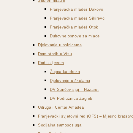
Susreti mladih
Franjevačka mladež Đakovo
Franjevačka mladež Sikirevci
Franjevačka mladež Otok
Duhovne obnove za mlade
Djelovanje u bolnicama
Dom starih u Visu
Rad s djecom
Župna kateheza
Djelovanje u školama
DV Sunčev sjaj – Nazaret
DV Podružnica Zagreb
Udruga i Centar Amadea
Franjevački svjetovni red (OFS) – Mjesno bratst
Socijalna samoposluga