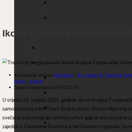
Ikona Kraljice Franjevačke o
Kategorija objave:
Aktualno
/
Bl. majka M. Terezija Sch
crkva
/
Vijesti
Objava objavljena:
19/02/2023
U srijedu 15. veljače 2023. godine, Ikona Kraljice Franjevačk
samostanskoj crkvi Presv. Srca Isusova, članovi Mjesnog b
svečano u procesiji do svetišta crkve gdje je bila izložena 
zajedno s članovima Bratstva pred Ikonom otpjevale Laure