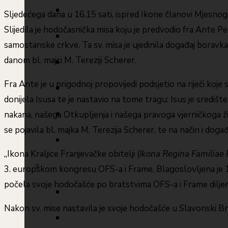
Sljedećega dana u 16.15 sati, ispred Ikone članovi Mjesnog
Slijedila je hodočasnička misa koju je predvodio fra Ante 
samostanske crkve. Ta sv. misa je ujedinila događaj boravk
danom bl. majci M. Tereziji Scherer.
Fra Ante je u prigodnoj propovijedi podsjetio na riječi koje 
donijela Isusa te je nastavio na tome tragu: Isus je središte
nakana, našega Otkupljenja i našega pravoga vjerničkoga ži
se pojavila bl. majka M. Terezija Scherer, te na način i dog
„Ikona Kraljice Franjevačke obitelji (
Ikona Regina Familiae
3. europskom kongresu OFS-a i Frame. Blagoslovljena je 17
počela svoje hodočašće po bratstvima OFS-a i Frame dilje
Nakon sv. mise nastavila je svoje hodočašće u Slavonski Br