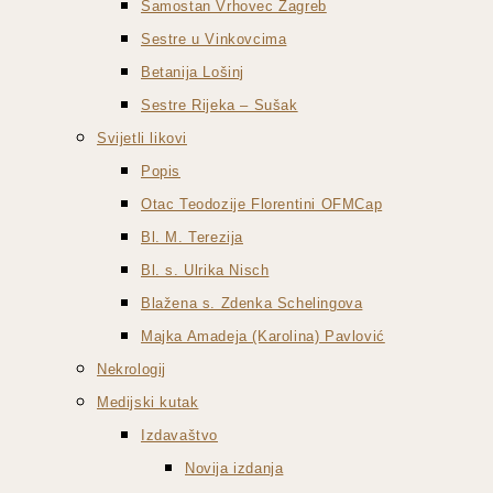
Samostan Vrhovec Zagreb
Sestre u Vinkovcima
Betanija Lošinj
Sestre Rijeka – Sušak
Svijetli likovi
Popis
Otac Teodozije Florentini OFMCap
Bl. M. Terezija
Bl. s. Ulrika Nisch
Blažena s. Zdenka Schelingova
Majka Amadeja (Karolina) Pavlović
Nekrologij
Medijski kutak
Izdavaštvo
Novija izdanja