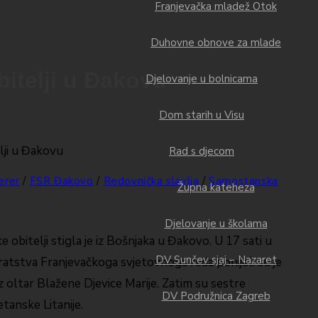
Franjevačka mladež Otok
Duhovne obnove za mlade
bitelji u Đakovu
Djelovanje u bolnicama
Dom starih u Visu
Rad s djecom
erer
/
FSR Đakovo
/
Redovnička slavlja
/
Samostanska
Župna kateheza
Djelovanje u školama
e obitelji stigla je iz Bošnjaka u Đakovo. U 17 sati u
DV Sunčev sjaj – Nazaret
ratstva Franjevačkoga svjetovnoga reda ponijeli su je
uz oltar Blažene Djevice Marije. Zatim su sestre
DV Podružnica Zagreb
tanske Litanije.