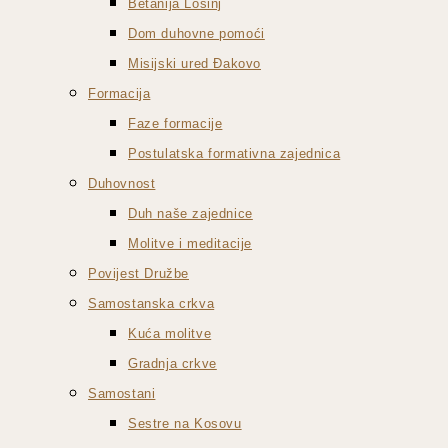
Betanija Lošinj
Dom duhovne pomoći
Misijski ured Đakovo
Formacija
Faze formacije
Postulatska formativna zajednica
Duhovnost
Duh naše zajednice
Molitve i meditacije
Povijest Družbe
Samostanska crkva
Kuća molitve
Gradnja crkve
Samostani
Sestre na Kosovu