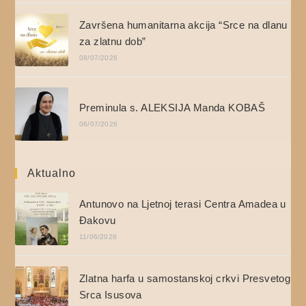
Završena humanitarna akcija “Srce na dlanu
za zlatnu dob”
08/07/2026
Preminula s. ALEKSIJA Manda KOBAŠ
06/07/2026
Aktualno
Antunovo na Ljetnoj terasi Centra Amadea u
Đakovu
11/06/2026
Zlatna harfa u samostanskoj crkvi Presvetog
Srca Isusova