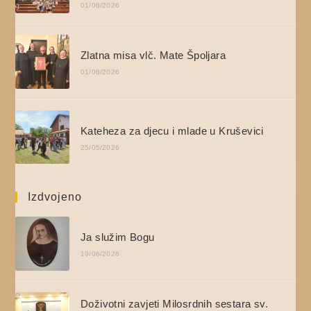
01/06/2026
Zlatna misa vlč. Mate Špoljara
01/06/2026
Kateheza za djecu i mlade u Kruševici
25/05/2026
Izdvojeno
Ja služim Bogu
19/06/2026
Doživotni zavjeti Milosrdnih sestara sv.