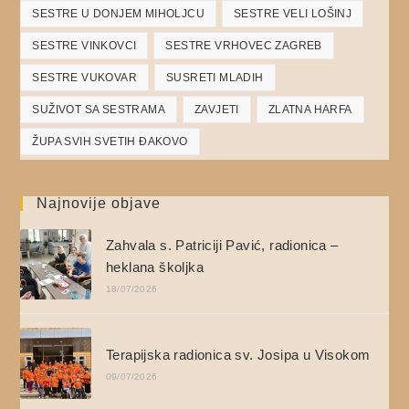
SESTRE U DONJEM MIHOLJCU
SESTRE VELI LOŠINJ
SESTRE VINKOVCI
SESTRE VRHOVEC ZAGREB
SESTRE VUKOVAR
SUSRETI MLADIH
SUŽIVOT SA SESTRAMA
ZAVJETI
ZLATNA HARFA
ŽUPA SVIH SVETIH ĐAKOVO
Najnovije objave
Zahvala s. Patriciji Pavić, radionica –
heklana školjka
18/07/2026
Terapijska radionica sv. Josipa u Visokom
09/07/2026