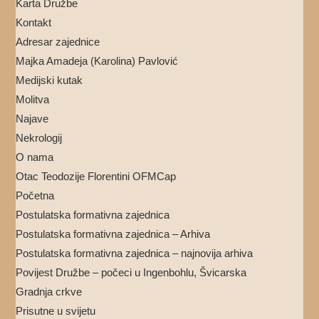
Karta Družbe
Kontakt
Adresar zajednice
Majka Amadeja (Karolina) Pavlović
Medijski kutak
Molitva
Najave
Nekrologij
O nama
Otac Teodozije Florentini OFMCap
Početna
Postulatska formativna zajednica
Postulatska formativna zajednica – Arhiva
Postulatska formativna zajednica – najnovija arhiva
Povijest Družbe – počeci u Ingenbohlu, Švicarska
Gradnja crkve
Prisutne u svijetu