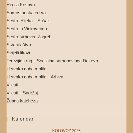
Regija Kosovo
Samostanska crkva
Sestre Rijeka – Sušak
Sestre u Vinkovcima
Sestre Vrhovec Zagreb
Stvaralaštvo
Svijetli likovi
Terezijin krug – Socijalna samoposluga Đakovo
U svako doba molite
U svako doba molite – Arhiva
Vijesti
Vijesti – Sadržaj
Župna kateheza
Kalendar
KOLOVOZ 2026