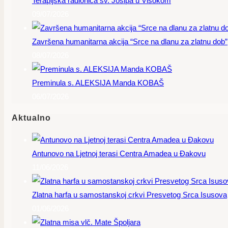
Terapijska radionica sv. Josipa u Visokom
09/07/2026
Završena humanitarna akcija “Srce na dlanu za zlatnu dob”
08/07/2026
Preminula s. ALEKSIJA Manda KOBAŠ
06/07/2026
Aktualno
Antunovo na Ljetnoj terasi Centra Amadea u Đakovu
11/06/2026
Zlatna harfa u samostanskoj crkvi Presvetog Srca Isusova
01/06/2026