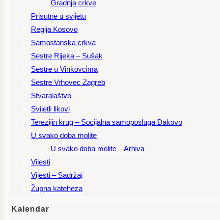
Gradnja crkve
Prisutne u svijetu
Regija Kosovo
Samostanska crkva
Sestre Rijeka – Sušak
Sestre u Vinkovcima
Sestre Vrhovec Zagreb
Stvaralaštvo
Svijetli likovi
Terezijin krug – Socijalna samoposluga Đakovo
U svako doba molite
U svako doba molite – Arhiva
Vijesti
Vijesti – Sadržaj
Župna kateheza
Kalendar