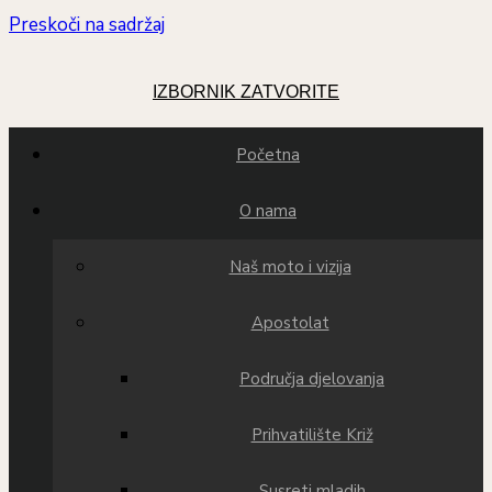
Preskoči na sadržaj
IZBORNIK
ZATVORITE
Početna
O nama
Naš moto i vizija
Apostolat
Područja djelovanja
Prihvatilište Križ
Susreti mladih