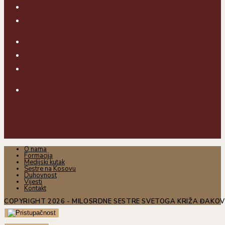
O nama
Formacija
Medijski kutak
Sestre na Kosovu
Duhovnost
Vijesti
Kontakt
COPYRIGHT 2026 - MILOSRDNE SESTRE SVETOGA KRIŽA ĐAKO