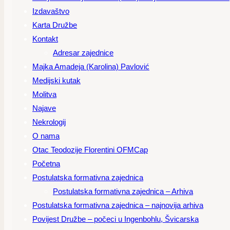
Izdavaštvo
Karta Družbe
Kontakt
Adresar zajednice
Majka Amadeja (Karolina) Pavlović
Medijski kutak
Molitva
Najave
Nekrologij
O nama
Otac Teodozije Florentini OFMCap
Početna
Postulatska formativna zajednica
Postulatska formativna zajednica – Arhiva
Postulatska formativna zajednica – najnovija arhiva
Povijest Družbe – počeci u Ingenbohlu, Švicarska