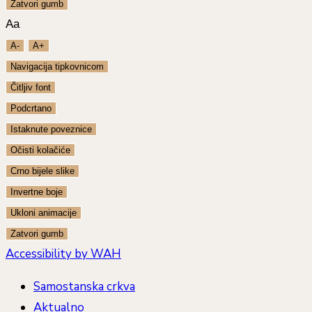
Zatvori gumb
Aa
A-
A+
Navigacija tipkovnicom
Čitljiv font
Podcrtano
Istaknute poveznice
Očisti kolačiće
Crno bijele slike
Invertne boje
Ukloni animacije
Zatvori gumb
Accessibility by WAH
Samostanska crkva
Aktualno