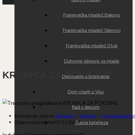
Franjevačka mladež Đakovo
Franjevačka mladež Sikirevci
Franjevačka mladež Otok
Duhovne obnove za mlade
KRUNICA ZA POKOJNE
Djelovanje u bolnicama
Dom starih u Visu
Rad s djecom
Kategorija objave:
Aktualno
/
Molitve
/
Postulatska fo
Objava objavljena:
03/11/2023
Župna kateheza