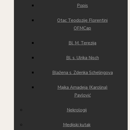
Popis
Otac Teodozije Florentini
OFMCap
Bl. M. Terezija
Bl. s. Ulrika Nisch
Blažena s. Zdenka Schelingova
Majka Amadeja (Karolina)
Pavlović
Nekrologij
Medijski kutak