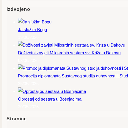
Izdvojeno
Ja služim Bogu
19/06/2026
Doživotni zavjeti Milosrdnih sestara sv. Križa u Đakovu
08/06/2026
Promocija diplomanata Sustavnog studija duhovnosti i Studi
25/05/2026
Oproštaj od sestara u Bošnjacima
20/05/2026
Stranice