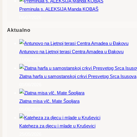
Preminula s. ALEKSIJA Manda KOBAŠ
06/07/2026
Aktualno
Antunovo na Ljetnoj terasi Centra Amadea u Đakovu
11/06/2026
Zlatna harfa u samostanskoj crkvi Presvetog Srca Isusova
01/06/2026
Zlatna misa vlč. Mate Špoljara
01/06/2026
Kateheza za djecu i mlade u Kruševici
25/05/2026