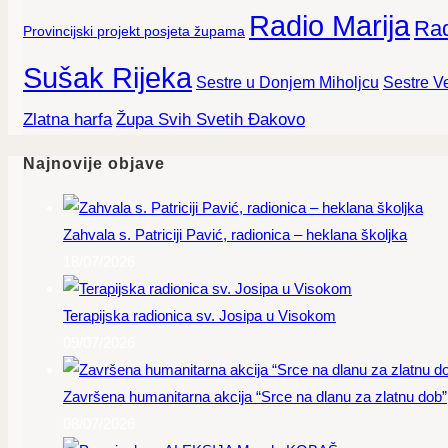
Radio Marija
Rad
Provincijski projekt posjeta župama
Sušak Rijeka
Sestre Ve
Sestre u Donjem Miholjcu
Zlatna harfa
Župa Svih Svetih Đakovo
Najnovije objave
Zahvala s. Patriciji Pavić, radionica – heklana školjka
18/07/2026
Terapijska radionica sv. Josipa u Visokom
09/07/2026
Završena humanitarna akcija “Srce na dlanu za zlatnu dob”
08/07/2026