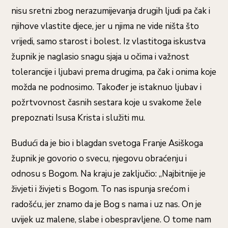
nisu sretni zbog nerazumijevanja drugih ljudi pa čak i
njihove vlastite djece, jer u njima ne vide ništa što
vrijedi, samo starost i bolest. Iz vlastitoga iskustva
župnik je naglasio snagu sjaja u očima i važnost
tolerancije i ljubavi prema drugima, pa čak i onima koje
možda ne podnosimo. Također je istaknuo ljubav i
požrtvovnost časnih sestara koje u svakome žele
prepoznati Isusa Krista i služiti mu.
Budući da je bio i blagdan svetoga Franje Asiškoga
župnik je govorio o svecu, njegovu obraćenju i
odnosu s Bogom. Na kraju je zaključio: „Najbitnije je
živjeti i živjeti s Bogom. To nas ispunja srećom i
radošću, jer znamo da je Bog s nama i uz nas. On je
uvijek uz malene, slabe i obespravljene. O tome nam