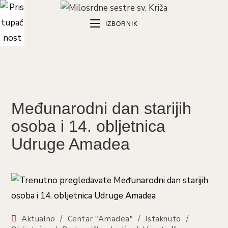
Preskoči
na
IZBORNIK
sadržaj
Međunarodni dan starijih
osoba i 14. obljetnica
Udruge Amadea
Kategorija
Aktualno
/
Centar "Amadea"
/
Istaknuto
/
objave: