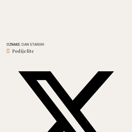
OZNAKE
:
DAN STARIJIH
Share
Podijelite
this
content
Opens
in
a
new
window