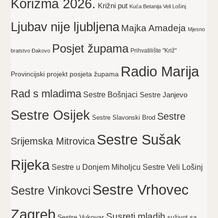
Korizma 2026.
Križni put
Kuća Betanija Veli Lošinj
Ljubav nije ljubljena
Majka Amadeja
Mjesno
Posjet župama
Prihvatilište "Križ"
bratstvo Đakovo
Radio Marija
Provincijski projekt posjeta župama
Rad s mladima
Sestre Bošnjaci
Sestre Janjevo
Sestre Osijek
Sestre
Sestre Slavonski Brod
Sestre Sušak
Srijemska Mitrovica
Rijeka
Sestre Veli Lošinj
Sestre u Donjem Miholjcu
Sestre Vrhovec
Sestre Vinkovci
Zagreb
Susreti mladih
Sestre Vukovar
suživot sa