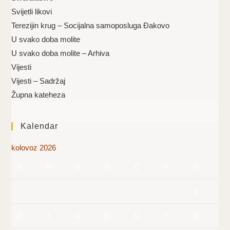
Svijetli likovi
Terezijin krug – Socijalna samoposluga Đakovo
U svako doba molite
U svako doba molite – Arhiva
Vijesti
Vijesti – Sadržaj
Župna kateheza
Kalendar
kolovoz 2026
N
P
U
S
Č
P
S
1
2
3
4
5
6
7
8