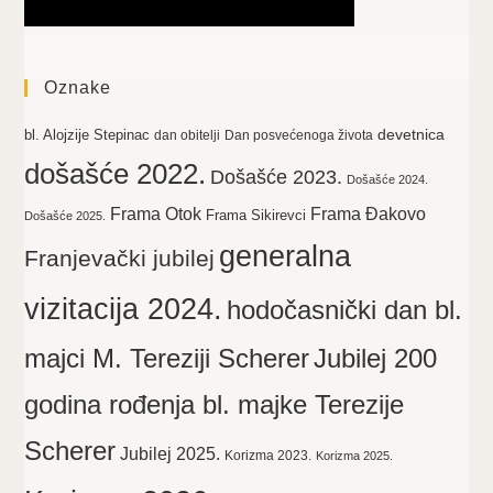
Oznake
devetnica
bl. Alojzije Stepinac
dan obitelji
Dan posvećenoga života
došašće 2022.
Došašće 2023.
Došašće 2024.
Frama Otok
Frama Đakovo
Frama Sikirevci
Došašće 2025.
generalna
Franjevački jubilej
vizitacija 2024.
hodočasnički dan bl.
majci M. Tereziji Scherer
Jubilej 200
godina rođenja bl. majke Terezije
Scherer
Jubilej 2025.
Korizma 2023.
Korizma 2025.