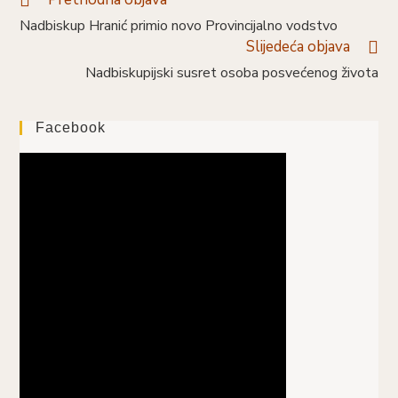
više
Nadbiskup Hranić primio novo Provincijalno vodstvo
članaka
Slijedeća objava
Nadbiskupijski susret osoba posvećenog života
Facebook