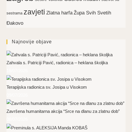
zavjeti
Zlatna harfa
Župa Svih Svetih
sestrama
Đakovo
Najnovije objave
Zahvala s. Patriciji Pavić, radionica – heklana školjka
18/07/2026
Terapijska radionica sv. Josipa u Visokom
09/07/2026
Završena humanitarna akcija “Srce na dlanu za zlatnu dob”
08/07/2026