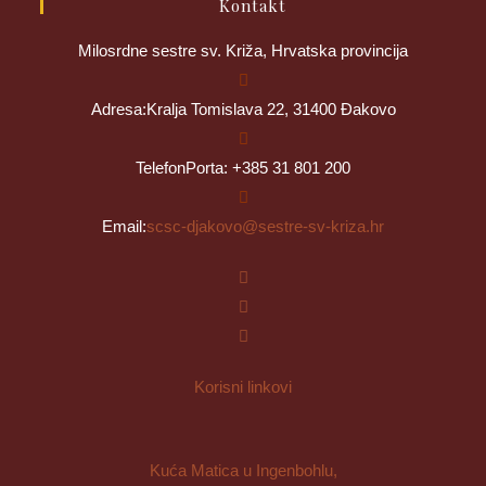
Kontakt
Milosrdne sestre sv. Križa, Hrvatska provincija
Adresa:
Kralja Tomislava 22, 31400 Đakovo
Telefon
Porta: +385 31 801 200
Opens
Email:
scsc-djakovo@sestre-sv-kriza.hr
in
your
application
Korisni linkovi
Kuća Matica u Ingenbohlu,