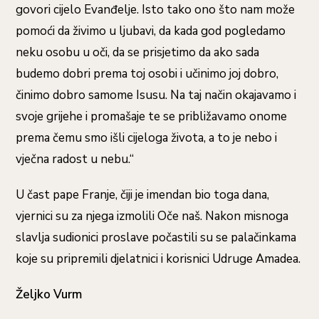
govori cijelo Evanđelje. Isto tako ono što nam može
pomoći da živimo u ljubavi, da kada god pogledamo
neku osobu u oči, da se prisjetimo da ako sada
budemo dobri prema toj osobi i učinimo joj dobro,
činimo dobro samome Isusu. Na taj način okajavamo i
svoje grijehe i promašaje te se približavamo onome
prema čemu smo išli cijeloga života, a to je nebo i
vječna radost u nebu.“
U čast pape Franje, čiji je imendan bio toga dana,
vjernici su za njega izmolili Oče naš. Nakon misnoga
slavlja sudionici proslave počastili su se palačinkama
koje su pripremili djelatnici i korisnici Udruge Amadea.
Željko Vurm