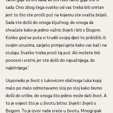
sada. Ono zbog čega svatko od vas treba biti sretan
jest to što ste prošli put na kojemu ste svašta željeli.
Sada ste došli do onoga ključnog, do onoga da
shvaćate kako je jedino važno živjeti i biti s Bogom.
Koliko god se puta vi trudili svojoj djeci to približiti, ili
svojim unucima, zacijelo primjećujete kako vas baš i ne
slušaju. Svatko treba proći taj put. Ali možete biti
ponosni i sretni, jer ste došli do najvažnijega, do
najbitnijega.“
Usporedio je život s lukovicom običnoga luka kojoj
malo po malo odmotavamo sloj po sloj kako bismo
došli do srčike, do onoga što jedino može dati život. A
to je svijest što je u životu bitno: živjeti i živjeti s
Bogom. To je izvor naše sreće u životu. Mnogi ipak