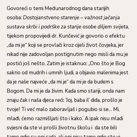
Govoreći o temi Međunarodnog dana starijih
osoba:
Dostojanstveno starenje – važnost jačanja
sustava skrbi i podrške za starije osobe diljem svijeta
,
tijekom propovijedi dr. Kunčević je govorio o efektu
„da mi je“ koji se provlači kroz cijeli život čovjeka, jer
nikad nije zadovoljan postignutim nego misli da mu je
postići još nešto. Zatim je istaknuo: „Ono što je Bog
sakrio od mudrih i umnih ljudi, a objavio malenima jest
da je naše najveće „da mi je“ da mi je da budem s
Bogom. Da mi je da živim. Kada smo stariji, onda nam
znaju čak i naša djeca reći: ‘Joj, baba il’ dida, prošlo je
tvoje! Ti već malo zaboravljaš i pogubio si se… Mi,
mlađi, ćemo razmišljati što i kako.’ A ipak nisu mladi
svjesni da ste vi prošli životnu školu i da ste bili
tamo gdje su oni sada, ali oni nisu tamo gdje ste vi