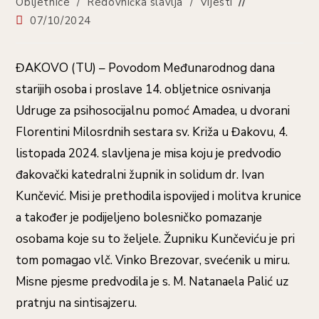
Obljetnice
/
Redovnička slavlja
/
Vijesti
Objava
07/10/2024
objavljena:
ĐAKOVO (TU) – Povodom Međunarodnog dana
starijih osoba i proslave 14. obljetnice osnivanja
Udruge za psihosocijalnu pomoć Amadea, u dvorani
Florentini Milosrdnih sestara sv. Križa u Đakovu, 4.
listopada 2024. slavljena je misa koju je predvodio
đakovački katedralni župnik in solidum dr. Ivan
Kunčević. Misi je prethodila ispovijed i molitva krunice
a također je podijeljeno bolesničko pomazanje
osobama koje su to željele. Župniku Kunčeviću je pri
tom pomagao vlč. Vinko Brezovar, svećenik u miru.
Misne pjesme predvodila je s. M. Natanaela Palić uz
pratnju na sintisajzeru.