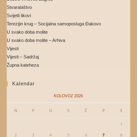
Stvaralaštvo
Svijetli likovi
Terezijin krug – Socijalna samoposluga Đakovo
U svako doba molite
U svako doba molite – Arhiva
Vijesti
Vijesti – Sadržaj
Župna kateheza
Kalendar
KOLOVOZ 2026
N
P
U
S
Č
P
S
1
2
3
4
5
6
7
8