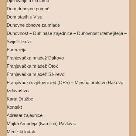
Djelovanje u školama
Dom duhovne pomoći
Dom starih u Visu
Duhovne obnove za mlade
Duhovnost – Duh naše zajednice – Duhovnost utemeljitelja –
Svijetli likovi
Formacija
Franjevačka mladež Đakovo
Franjevačka mladež Otok
Franjevačka mladež Sikirevci
Franjevački svjetovni red (OFS) – Mjesno bratstvo Đakovo
Izdavaštvo
Karta Družbe
Kontakt
Adresar zajednice
Majka Amadeja (Karolina) Pavlović
Medijski kutak