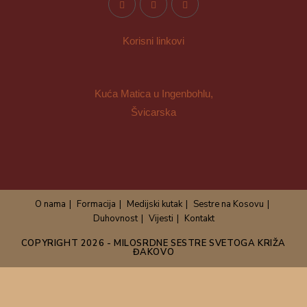
Korisni linkovi
Kuća Matica u Ingenbohlu,
Švicarska
O nama
Formacija
Medijski kutak
Sestre na Kosovu
Duhovnost
Vijesti
Kontakt
COPYRIGHT 2026 - MILOSRDNE SESTRE SVETOGA KRIŽA
ĐAKOVO