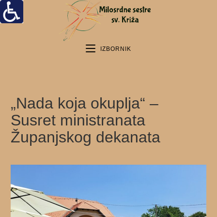
IZBORNIK
„Nada koja okuplja“ –
Susret ministranata
Županjskog dekanata