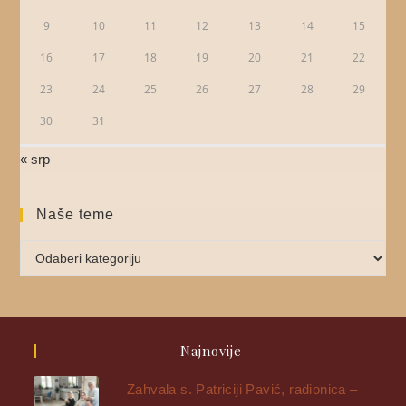
9
10
11
12
13
14
15
16
17
18
19
20
21
22
23
24
25
26
27
28
29
30
31
« srp
Naše teme
Najnovije
Zahvala s. Patriciji Pavić, radionica –