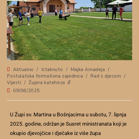
Aktualno
/
Istaknuto
/
Majka Amadeja
/
Postulatska formativna zajednica
/
Rad s djecom
/
Vijesti
/
Župna kateheza
09/06/2025
U Župi sv. Martina u Bošnjacima u subotu, 7. lipnja
2025. godine, održan je Susret ministranata koji je
okupio djevojčice i dječake iz više župa