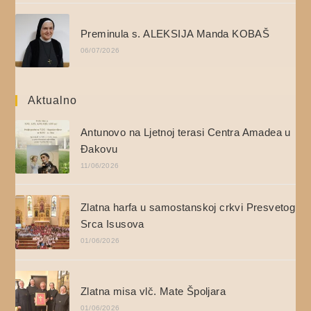
Preminula s. ALEKSIJA Manda KOBAŠ
06/07/2026
Aktualno
Antunovo na Ljetnoj terasi Centra Amadea u
Đakovu
11/06/2026
Zlatna harfa u samostanskoj crkvi Presvetog
Srca Isusova
01/06/2026
Zlatna misa vlč. Mate Špoljara
01/06/2026