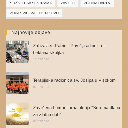
SUŽIVOT SA SESTRAMA
ZAVJETI
ZLATNA HARFA
ŽUPA SVIH SVETIH ĐAKOVO
Najnovije objave
Zahvala s. Patriciji Pavić, radionica –
heklana školjka
18/07/2026
Terapijska radionica sv. Josipa u Visokom
09/07/2026
Završena humanitarna akcija “Srce na dlanu
za zlatnu dob”
08/07/2026