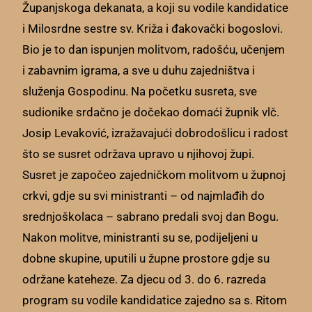
Županjskoga dekanata, a koji su vodile kandidatice
i Milosrdne sestre sv. Križa i đakovački bogoslovi.
Bio je to dan ispunjen molitvom, radošću, učenjem
i zabavnim igrama, a sve u duhu zajedništva i
služenja Gospodinu. Na početku susreta, sve
sudionike srdačno je dočekao domaći župnik vlč.
Josip Levaković, izražavajući dobrodošlicu i radost
što se susret održava upravo u njihovoj župi.
Susret je započeo zajedničkom molitvom u župnoj
crkvi, gdje su svi ministranti – od najmlađih do
srednjoškolaca – sabrano predali svoj dan Bogu.
Nakon molitve, ministranti su se, podijeljeni u
dobne skupine, uputili u župne prostore gdje su
održane kateheze. Za djecu od 3. do 6. razreda
program su vodile kandidatice zajedno sa s. Ritom