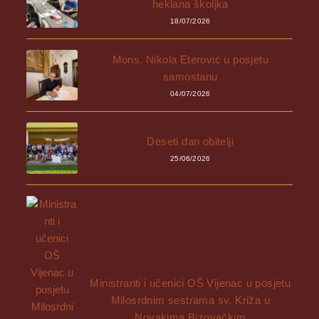
heklana školjka
18/07/2026
Mons. Nikola Eterović u posjetu
samostanu
04/07/2026
Deseti dan obitelji
25/06/2026
Ministranti i učenici OŠ Vijenac u posjetu
Milosrdnim sestrama sv. Križa u
Novakima Bizovačkim