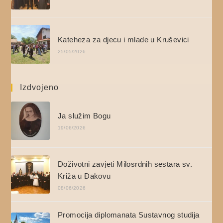
Kateheza za djecu i mlade u Kruševici
25/05/2026
Izdvojeno
Ja služim Bogu
19/06/2026
Doživotni zavjeti Milosrdnih sestara sv.
Križa u Đakovu
08/06/2026
Promocija diplomanata Sustavnog studija