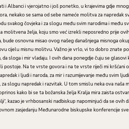
ti i Albanci i vjerojatno i još ponetko, u krajevima gdje mnog
ora, nekako se sama od sebe nameće molitva za napredak sv
du svakog čovjeka i za slogu među svim narodima i među svi
 molitvena želja, koju smo već izrekli neposredno prije ovih 
, bude osnovna misao ovog našeg današnjega misnoga okupl
ovu cijelu misnu molitvu. Važno je vrlo, vi to dobro znate 
, da sloga i mir vladaju. I ovih dana ponegdje čuju se glasovi
 ali postoje. Na te vrste govora i na te vrste riječi mi kršćan
predak i ljudi i naroda, za mir i razumijevanje među svim lju
 za slogu napredak i razvitak. U tom smislu neka ova naša 
doprinos kako bi se ta božanska želja Kralja mira zaista ostva
lji“, kazao je vrhbosanski nadbiskup napominjući da se ovih d
dovnom zasjedanju Međunarodne biskupske konferencije sveti