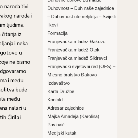
o naroda živi
Duhovnost – Duh naše zajednice
akog naroda i
– Duhovnost utemeljitelja – Svijetli
m ljudima.
likovi
Formacija
čitanja iz
Franjevačka mladež Đakovo
janja i neka
Franjevačka mladež Otok
pogotovo u
Franjevačka mladež Sikirevci
 koje ne bismo
Franjevački svjetovni red (OFS) –
i odgovaramo
Mjesno bratstvo Đakovo
dima i među
Izdavaštvo
molitva bude
Karta Družbe
rila među
Kontakt
ana nalazi u
Adresar zajednice
Majka Amadeja (Karolina)
h Ćirila i
Pavlović
Medijski kutak