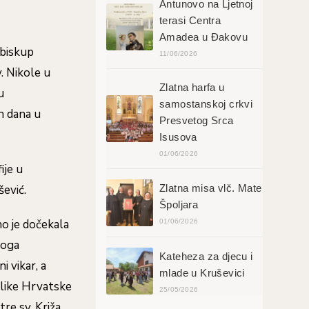
Antunovo na Ljetnoj
terasi Centra
Amadea u Đakovu
dbiskup
11/06/2026
. Nikole u
Zlatna harfa u
u
samostanskoj crkvi
h dana u
Presvetog Srca
Isusova
01/06/2026
ije u
Zlatna misa vlč. Mate
ević.
Špoljara
o je dočekala
01/06/2026
voga
Kateheza za djecu i
i vikar, a
mlade u Kruševici
blike Hrvatske
25/05/2026
re sv. Križa