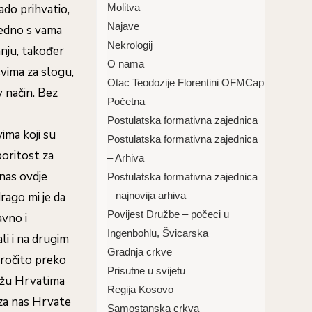
Molitva
ado prihvatio,
Najave
ajedno s vama
Nekrologij
nju, također
O nama
svima za slogu,
Otac Teodozije Florentini OFMCap
v način. Bez
Početna
Postulatska formativna zajednica
ima koji su
Postulatska formativna zajednica
boritost za
– Arhiva
anas ovdje
Postulatska formativna zajednica
– najnovija arhiva
rago mi je da
Povijest Družbe – počeci u
avno i
Ingenbohlu, Švicarska
li i na drugim
Gradnja crkve
aročito preko
Prisutne u svijetu
mažu Hrvatima
Regija Kosovo
 za nas Hrvate
Samostanska crkva