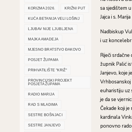
sa sjedištem u
KORIZMA 2026.
KRIŽNI PUT
Jajca i s. Marij
KUĆA BETANIJA VELI LOŠINJ
LJUBAV NIJE LJUBLJENA
Nadbiskup Vuk
MAJKA AMADEJA
i uz koncelebr
MJESNO BRATSTVO ĐAKOVO
Riječi srdačne
POSJET ŽUPAMA
župnik Palić i
PRIHVATILIŠTE "KRIŽ"
Janjevo, koje 
PROVINCIJSKI PROJEKT
Vrhbosanskoj m
POSJETA ŽUPAMA
euharistiju uz
RADIO MARIJA
je da se vjern
RAD S MLADIMA
Čekade koji je
SESTRE BOŠNJACI
kardinala Vink
ponovno rados
SESTRE JANJEVO