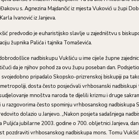
 Đakovu s. Agnezina Majdančić iz mjesta Vukovići u župi Dobr
a Karla Ivanović iz Janjeva.
šić predvodio je euharistijsko slavlje u zajedništvu s bis
aciju župnika Palića i tajnika Tomaševića.
 dobrodošlice nadbiskupu Vukšiću u ime cijele župne zajednic
stičući da je njihov pohod za ovu župu poseban dan. Podsjetio
je svojedobno pripadalo Skopsko-prizrenskoj biskupiji pa tako
etropoliji, dosta često posjećivali vrhbosanski nadbiskupi t
 sudjelovanje mnoštva naroda te dijelili krizmu i druge sak
ici u razgovorima često spominju vrhbosanskog nadbiskupa S
 redovito dolazio u Janjevo. „Nakon posjeta sadašnjega nadb
a Puljića jubilarne 2003. godine o 700. obljetnici Janjeva, d
t pozdraviti vrhbosanskog nadbiskupa mons. Tomu Vukšić