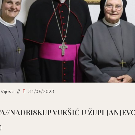
Vijesti
31/05/2023
A//NADBISKUP VUKŠIĆ U ŽUPI JANJEV
A)