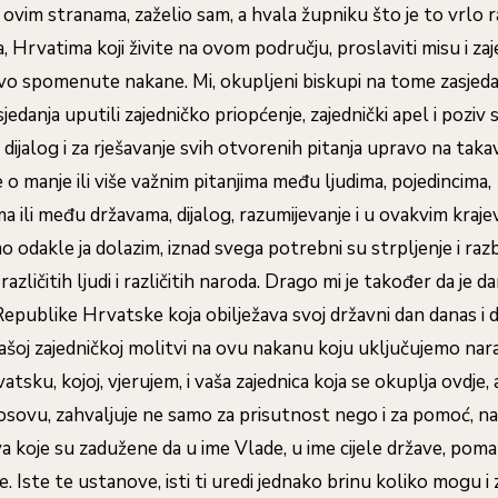
 ovim stranama, zaželio sam, a hvala župniku što je to vrlo r
, Hrvatima koji živite na ovom području, proslaviti misu i z
avo spomenute nakane. Mi, okupljeni biskupi na tome zasjeda
jedanja uputili zajedničko priopćenje, zajednički apel i poziv 
 dijalog i za rješavanje svih otvorenih pitanja upravo na taka
se o manje ili više važnim pitanjima među ljudima, pojedincima,
ili među državama, dijalog, razumijevanje i u ovakvim krajev
amo odakle ja dolazim, iznad svega potrebni su strpljenje i raz
 različitih ljudi i različitih naroda. Drago mi je također da je d
epublike Hrvatske koja obilježava svoj državni dan danas i d
našoj zajedničkoj molitvi na ovu nakanu koju uključujemo nar
sku, kojoj, vjerujem, i vaša zajednica koja se okuplja ovdje, a
osovu, zahvaljuje ne samo za prisutnost nego i za pomoć, n
a koje su zadužene da u ime Vlade, u ime cijele države, po
. Iste te ustanove, isti ti uredi jednako brinu koliko mogu i