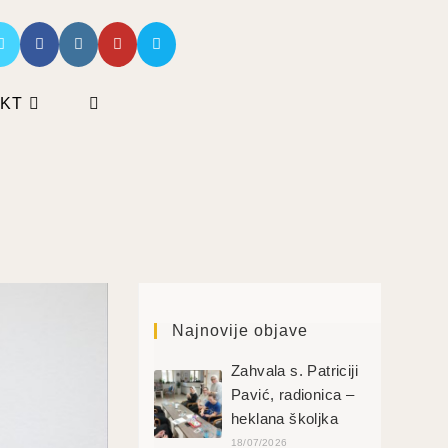
KT
Najnovije objave
Zahvala s. Patriciji
Pavić, radionica –
heklana školjka
18/07/2026