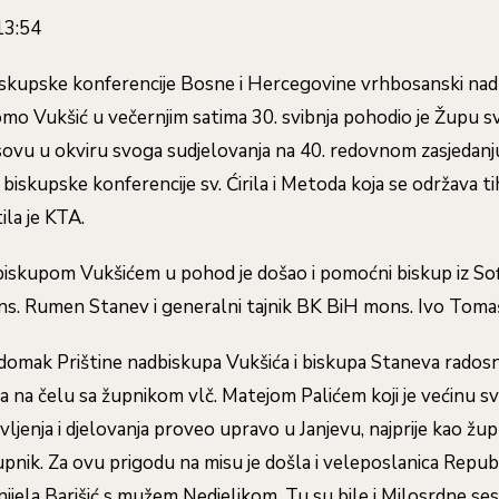
13:54
iskupske konferencije Bosne i Hercegovine vrhbosanski na
o Vukšić u večernjim satima 30. svibnja pohodio je Župu sv
sovu u okviru svoga sudjelovanja na 40. redovnom zasjedanj
skupske konferencije sv. Ćirila i Metoda koja se održava ti
tila je KTA.
biskupom Vukšićem u pohod je došao i pomoćni biskup iz Sof
s. Rumen Stanev i generalni tajnik BK BiH mons. Ivo Tomaš
adomak Prištine nadbiskupa Vukšića i biskupa Staneva radosn
a na čelu sa župnikom vlč. Matejom Palićem koji je većinu s
ljenja i djelovanja proveo upravo u Janjevu, najprije kao župn
pnik. Za ovu prigodu na misu je došla i veleposlanica Repu
jela Barišić s mužem Nedjeljkom. Tu su bile i Milosrdne sest