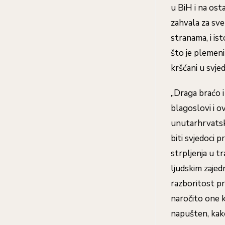
u BiH i na ost
zahvala za sve
stranama, i is
što je plemenit
kršćani u svje
„Draga braćo i
blagoslovi i o
unutarhrvatske
biti svjedoci p
strpljenja u t
ljudskim zajed
razboritost pr
naročito one k
napušten, kako 