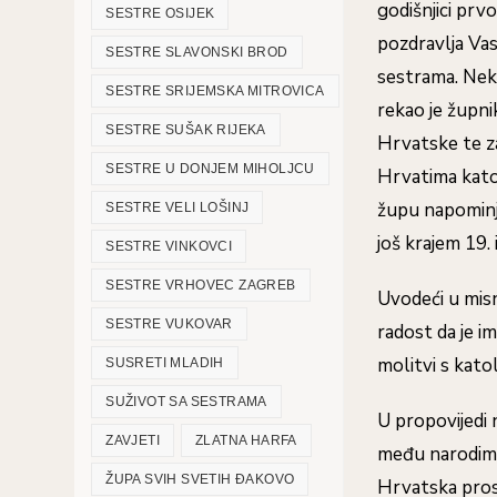
godišnjici prv
SESTRE OSIJEK
pozdravlja Vas
SESTRE SLAVONSKI BROD
sestrama. Neka
SESTRE SRIJEMSKA MITROVICA
rekao je župni
SESTRE SUŠAK RIJEKA
Hrvatske te z
SESTRE U DONJEM MIHOLJCU
Hrvatima katol
župu napominju
SESTRE VELI LOŠINJ
još krajem 19.
SESTRE VINKOVCI
SESTRE VRHOVEC ZAGREB
Uvodeći u misn
SESTRE VUKOVAR
radost da je im
molitvi s kato
SUSRETI MLADIH
SUŽIVOT SA SESTRAMA
U propovijedi 
ZAVJETI
ZLATNA HARFA
među narodima.
ŽUPA SVIH SVETIH ĐAKOVO
Hrvatska pros