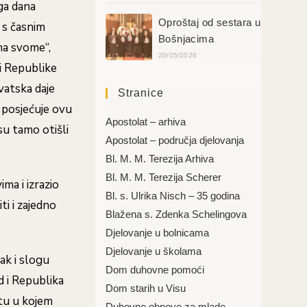
ga dana
Oproštaj od sestara u
 s časnim
Bošnjacima
na svome“,
20/05/2026
i Republike
vatska daje
Stranice
t posjećuje ovu
Apostolat – arhiva
su tamo otišli
Apostolat – područja djelovanja
Bl. M. M. Terezija Arhiva
Bl. M. M. Terezija Scherer
ma i izrazio
Bl. s. Ulrika Nisch – 35 godina
ti i zajedno
Blažena s. Zdenka Schelingova
Djelovanje u bolnicama
Djelovanje u školama
ak i slogu
Dom duhovne pomoći
d i Republika
Dom starih u Visu
tu u kojem
Duhovne obnove za mlade