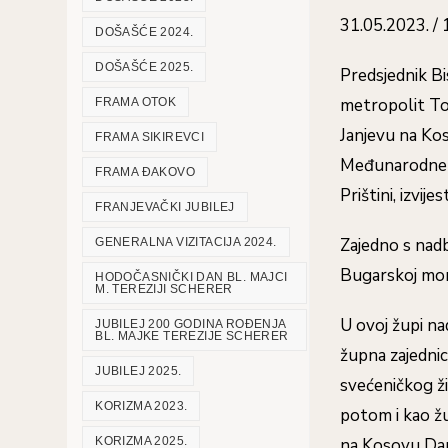
31.05.2023. / 
DOŠAŠĆE 2024.
DOŠAŠĆE 2025.
Predsjednik B
metropolit Tom
FRAMA OTOK
Janjevu na Ko
FRAMA SIKIREVCI
Međunarodne bi
FRAMA ĐAKOVO
Prištini, izvijes
FRANJEVAČKI JUBILEJ
Zajedno s nad
GENERALNA VIZITACIJA 2024.
Bugarskoj mon
HODOČASNIČKI DAN BL. MAJCI
M. TEREZIJI SCHERER
U ovoj župi n
JUBILEJ 200 GODINA ROĐENJA
BL. MAJKE TEREZIJE SCHERER
župna zajednic
JUBILEJ 2025.
svećeničkog živ
KORIZMA 2023.
potom i kao žu
KORIZMA 2025.
na Kosovu Dani