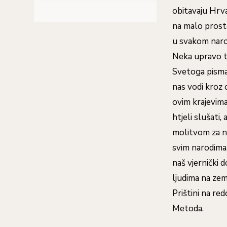
obitavaju Hrva
na malo prost
u svakom naro
Neka upravo ta
Svetoga pisma
nas vodi kroz 
ovim krajevima
htjeli slušati,
molitvom za na
svim narodima,
naš vjernički 
ljudima na zem
Prištini na re
Metoda.