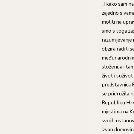
„I kako sam na
zajedno s vama
moliti na upr
smo s toga zas
razumijevanje i
obzira radi li 
međunarodnima 
složeni, a i t
život i suživot
predstavnica R
se pridružila 
Republiku Hrvat
mjestima na K
svojih ustanov
izvan domovine