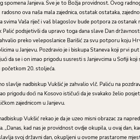
og spomena Janjeva. Sve je to Božja providnost. Ovog radno
 radosno ova naša mala zajednica, ostatak ostataka, zajedno
 svima Vaša riječ i vaš blagoslov bude potpora za ostanak 
k Palić podsjetivši da upravo toga dana slave Dan državnost
ahvalio preko veleposlanice Barišić za svu potporu koju Hr
icima u Janjevu. Pozdravio je i biskupa Staneva koji prvi pu
ći da se i on imao prigodu susresti s Janjevcima u Sofiji koji 
 i početkom 20. stoljeća.
o slavlje nadbiskup Vukšić je zahvalio vlč. Paliću na pozdravi
ao prigodu doći na Kosovo ističući da je svakako želio posjeti
ličkom zajednicom u Janjevu.
nadbiskup Vukšić rekao je da je uzeo misni obrazac za napred
 „Danas, kad nas je providnost ovdje okupila, u ovaj dan, ka
lavlja svoj državni dan, okupljeni u ovome prastarome mjes