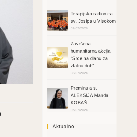
Terapijska radionica
sv. Josipa u Visokom
09/07/2026
Završena
humanitarna akcija
“Srce na dlanu za
zlatnu dob”
08/07/2026
Preminula s.
ALEKSIJA Manda
KOBAŠ
06/07/2026
O
Aktualno