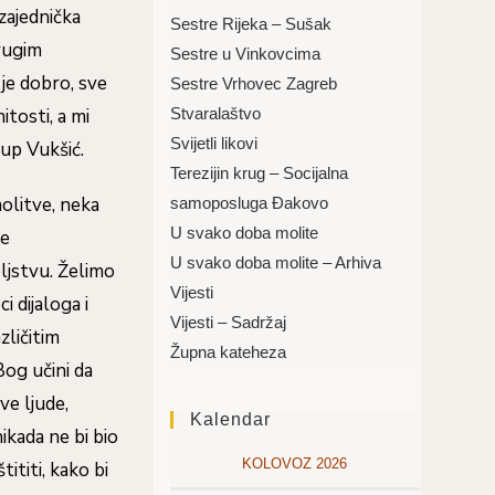
zajednička
Sestre Rijeka – Sušak
drugim
Sestre u Vinkovcima
je dobro, sve
Sestre Vrhovec Zagreb
Stvaralaštvo
itosti, a mi
Svijetli likovi
kup Vukšić.
Terezijin krug – Socijalna
molitve, neka
samoposluga Đakovo
U svako doba molite
še
U svako doba molite – Arhiva
eljstvu. Želimo
Vijesti
i dijaloga i
Vijesti – Sadržaj
zličitim
Župna kateheza
Bog učini da
ve ljude,
Kalendar
ikada ne bi bio
KOLOVOZ 2026
ititi, kako bi