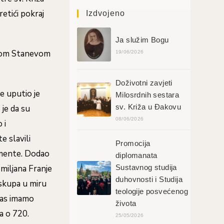
etići pokraj
Izdvojeno
Ja služim Bogu
kupom Stanevom
19/06/2026
Doživotni zavjeti
e uputio je
Milosrdnih sestara
sv. Križa u Đakovu
 je da su
08/06/2026
 i
e slavili
Promocija
ramente. Dodao
diplomanata
Sustavnog studija
miljana Franje
duhovnosti i Studija
iskupa u miru
teologije posvećenog
anas imamo
života
a o 720.
25/05/2026