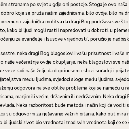
alim stranama po svijetu gdje oni postoje. Stoga je ovo naša 
 dobro koje se pruža našim zajednicama, bilo ovdje, bilo na 
tovremeno zajednička molitva da dragi Bog podržava sve što 
o, kako bi ljudi mogli rasti i napredovati u dobroti, u plemen
dočenju za evanđelje i Isusove vrijednosti“, poručio je nadbis
 sestre, neka dragi Bog blagoslovi i vašu prisutnost i vaše 
vo naše večerašnje ovdje okupljanje, neka blagoslovi sve na
 veze radi naše želje da doprinesemo slozi, suradnji i prijat
rijateljstva među ljudima, svjedoci sloge među ljudima, svjedoc
raženju odgovora na sve oblike problema koji se nameću u ra
nicama, manjim ili većim, državnim ili nedržavnim. Neka dragi 
evlada. Neka razboritost bude metoda i način koji će voditi s
oji su odgovorni za rješavanje važnih pitanja, kako put mira n
bi ljudski život bio vrednota iznad svih vrednota koji će se št