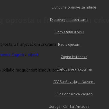
Duhovne obnove za mlade
g oprosta u franjevačkim cr
Djelovanje u bolnicama
Dom starih u Visu
Rad s djecom
rhovec Zagreb
/
Vijesti
Župna kateheza
Djelovanje u školama
je udijelio mogućnost izmoliti potpuni oprost.
DV Sunčev sjaj – Nazaret
DV Podružnica Zagreb
Udruga i Centar Amadea