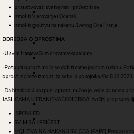
prisustvovati svetoj misi i pričestiti se
izmoliti Vjerovanje i Očenaš
izmoliti molitvu na nakanu Svetog Oca Franje
ODREDBA O OPROSTIMA
-U svim franjevačkim crkvama/kapelama
-Potpuni oprost može se dobiti samo jednom u danu. Potič
oprost možete izmoliti za sebe ili pokojnika. Od 8.12.2023
-Da bi zadobili potpuni oprost, nužno je, osim da nema priv
JASLICAMA U FRANJEVAČKOJ CRKVI izvršiti propisano dje
ISPOVIJED
SV. MISA I PRIČEST
MOLITVA NA NAKANU SV. OCA (PAPE) Predloženo je ,,