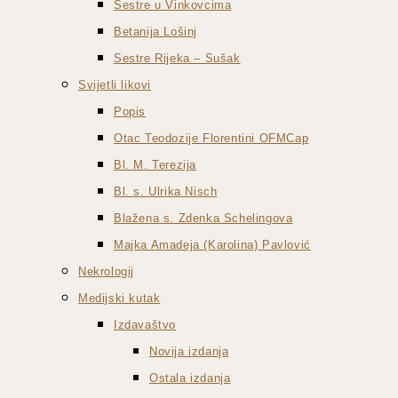
Sestre u Vinkovcima
Betanija Lošinj
Sestre Rijeka – Sušak
Svijetli likovi
Popis
Otac Teodozije Florentini OFMCap
Bl. M. Terezija
Bl. s. Ulrika Nisch
Blažena s. Zdenka Schelingova
Majka Amadeja (Karolina) Pavlović
Nekrologij
Medijski kutak
Izdavaštvo
Novija izdanja
Ostala izdanja