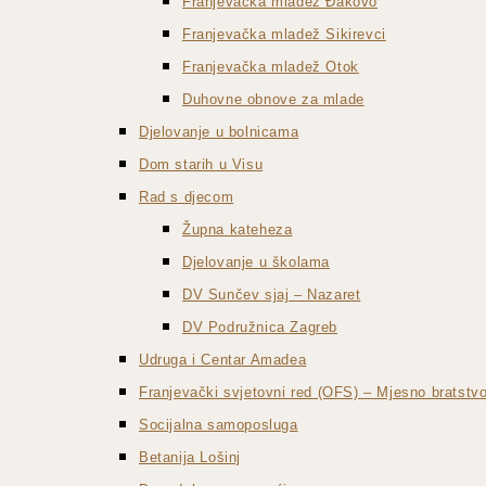
Franjevačka mladež Đakovo
Franjevačka mladež Sikirevci
Franjevačka mladež Otok
Duhovne obnove za mlade
Djelovanje u bolnicama
Dom starih u Visu
Rad s djecom
Župna kateheza
Djelovanje u školama
DV Sunčev sjaj – Nazaret
DV Podružnica Zagreb
Udruga i Centar Amadea
Franjevački svjetovni red (OFS) – Mjesno bratst
Socijalna samoposluga
Betanija Lošinj