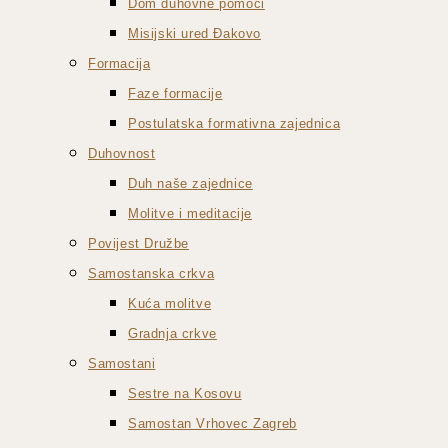
Dom duhovne pomoći
Misijski ured Đakovo
Formacija
Faze formacije
Postulatska formativna zajednica
Duhovnost
Duh naše zajednice
Molitve i meditacije
Povijest Družbe
Samostanska crkva
Kuća molitve
Gradnja crkve
Samostani
Sestre na Kosovu
Samostan Vrhovec Zagreb