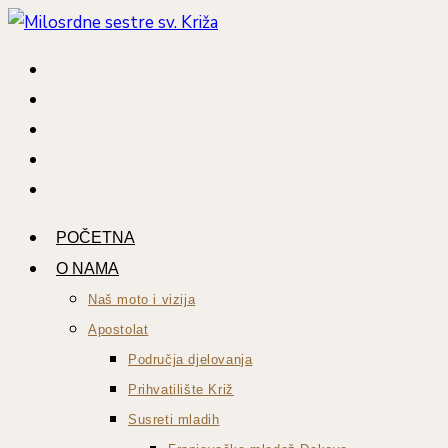
Preskoči
na
sadržaj
POČETNA
O NAMA
Naš moto i vizija
Apostolat
Područja djelovanja
Prihvatilište Križ
Susreti mladih