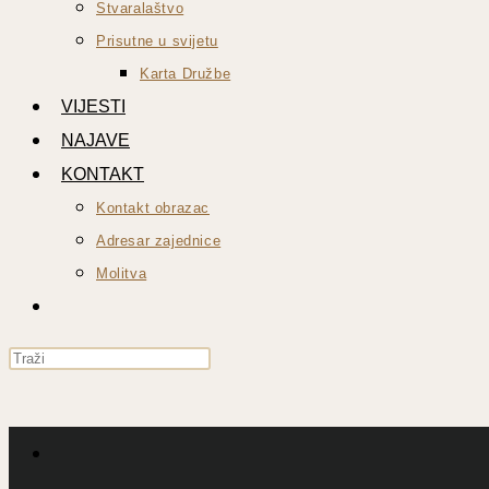
Stvaralaštvo
Prisutne u svijetu
Karta Družbe
VIJESTI
NAJAVE
KONTAKT
Kontakt obrazac
Adresar zajednice
Molitva
UKLJUČI/ISKLJUČI
PRETRAGU
Press
WEB-
Escape
STRANICE
to
close
the