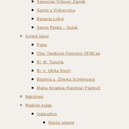
Samostan Vrhovec Zagreb
Sestre u Vinkovcima
Betanija Lošinj
Sestre Rijeka – Sušak
Svijetli likovi
Popis
Otac Teodozije Florentini OFMCap
Bl. M. Terezija
Bl. s. Ulrika Nisch
Blažena s. Zdenka Schelingova
Majka Amadeja (Karolina) Pavlović
Nekrologij
Medijski kutak
Izdavaštvo
Novija izdanja