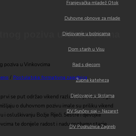
Franjevačka mladež Otok
Duhovne obnove za mlade
votnog poziva u Vinkovcima
Djelovanje u bolnicama
Dom starih u Visu
Rad s djecom
jeno
/
Postulatska formativna zajednica
Župna kateheza
Djelovanje u školama
prvi se put održao vikend razlučivanja životnoga
mišljaju o duhovnom pozivu imale su priliku vikend
DV Sunčev sjaj – Nazaret
i osluškivanju Božje Riječi. Sestre i djevojke
vcima te donijele radost i nadu osobama starije
DV Podružnica Zagreb