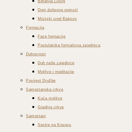
Betanija Lošinj
Dom duhovne pomoći
Misijski ured Đakovo
Formacija
Faze formacije
Postulatska formativna zajednica
Duhovnost
Duh naše zajednice
Molitve i meditacije
Povijest Družbe
Samostanska crkva
Kuća molitve
Gradnja crkve
Samostani
Sestre na Kosovu