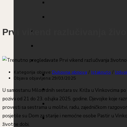
Prvi vikend razlučivanja ži
Kategorija objave:
Duhovna obnova
/
Istaknuto
/
Izdvo
Objava objavljena:
29/03/2025
U samostanu Milosrdnih sestara sv. Križa u Vinkovcima po 
poziva od 21 do 23. ožujka 2025. godine. Djevojke koje raz
provesti sa sestrama u molitvi, radu, zajedničkom razgovoru 
posjetile su Dom za starije i nemoćne osobe Pastir u Vinko
životne dobi.