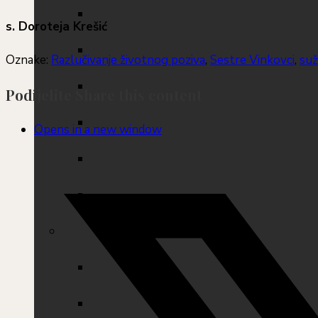
s. Doroteja Krešić
Oznake
:
Razlučivanje životnog poziva
,
Sestre Vinkovci
,
suž
Podijelite
Share this content
Opens in a new window