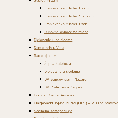
Susreti mladih
Franjevačka mladež Đakovo
Franjevačka mladež Sikirevci
Franjevačka mladež Otok
Duhovne obnove za mlade
Djelovanje u bolnicama
Dom starih u Visu
Rad s djecom
Župna kateheza
Djelovanje u školama
DV Sunčev sjaj – Nazaret
DV Podružnica Zagreb
Udruga i Centar Amadea
Franjevački svjetovni red (OFS) – Mjesno bratst
Socijalna samoposluga