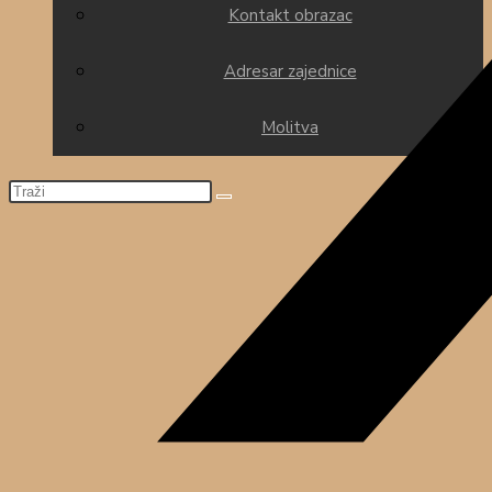
Kontakt obrazac
Adresar zajednice
Molitva
Pretražite
ovu
web
stranicu