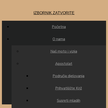
Preskoči
na
IZBORNIK
ZATVORITE
sadržaj
Početna
O nama
Naš moto i vizija
Apostolat
Područja djelovanja
Prihvatilište Križ
Susreti mladih