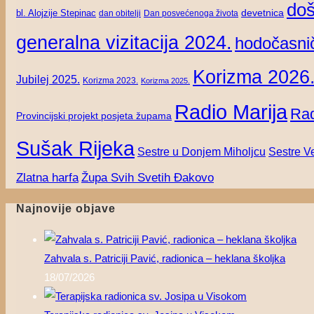
doš
devetnica
bl. Alojzije Stepinac
dan obitelji
Dan posvećenoga života
generalna vizitacija 2024.
hodočasnič
Korizma 2026
Jubilej 2025.
Korizma 2023.
Korizma 2025.
Radio Marija
Rad
Provincijski projekt posjeta župama
Sušak Rijeka
Sestre Ve
Sestre u Donjem Miholjcu
Zlatna harfa
Župa Svih Svetih Đakovo
Najnovije objave
Zahvala s. Patriciji Pavić, radionica – heklana školjka
18/07/2026