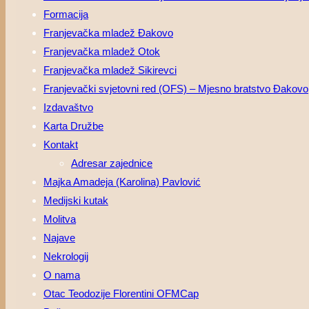
Formacija
Franjevačka mladež Đakovo
Franjevačka mladež Otok
Franjevačka mladež Sikirevci
Franjevački svjetovni red (OFS) – Mjesno bratstvo Đakovo
Izdavaštvo
Karta Družbe
Kontakt
Adresar zajednice
Majka Amadeja (Karolina) Pavlović
Medijski kutak
Molitva
Najave
Nekrologij
O nama
Otac Teodozije Florentini OFMCap