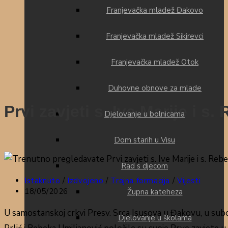
Franjevačka mladež Đakovo
Franjevačka mladež Sikirevci
Franjevačka mladež Otok
Duhovne obnove za mlade
Prvi zavjeti s. Ive Marije i s.
Djelovanje u bolnicama
Dom starih u Visu
Rad s djecom
Kategorija
Istaknuto
/
Izdvojeno
/
Trajna formacija
/
Vijesti
objave:
Objava
18/05/2026
Župna kateheza
objavljena:
U samostanskoj crkvi Presv. Srca Isusova u Đakovu, u subotu,
Djelovanje u školama