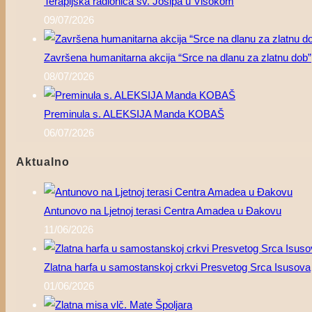
Terapijska radionica sv. Josipa u Visokom
09/07/2026
Završena humanitarna akcija “Srce na dlanu za zlatnu dob”
08/07/2026
Preminula s. ALEKSIJA Manda KOBAŠ
06/07/2026
Aktualno
Antunovo na Ljetnoj terasi Centra Amadea u Đakovu
11/06/2026
Zlatna harfa u samostanskoj crkvi Presvetog Srca Isusova
01/06/2026