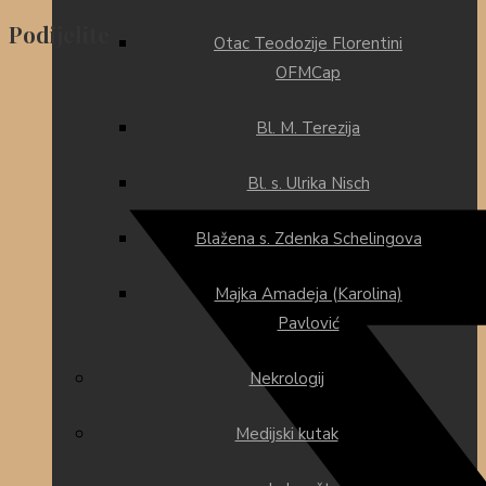
Share
Podijelite
Otac Teodozije Florentini
this
OFMCap
Opens
content
in
Bl. M. Terezija
a
new
Bl. s. Ulrika Nisch
window
Blažena s. Zdenka Schelingova
Majka Amadeja (Karolina)
Pavlović
Nekrologij
Medijski kutak