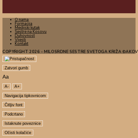
O nama
Formacija
Medijski kutak
Sestre na Kosovu
Duhovnost
Vijesti
Kontakt
COPYRIGHT 2026 - MILOSRDNE SESTRE SVETOGA KRIŽA ĐAKO
Zatvori gumb
Aa
A-
A+
Navigacija tipkovnicom
Čitljiv font
Podcrtano
Istaknute poveznice
Očisti kolačiće