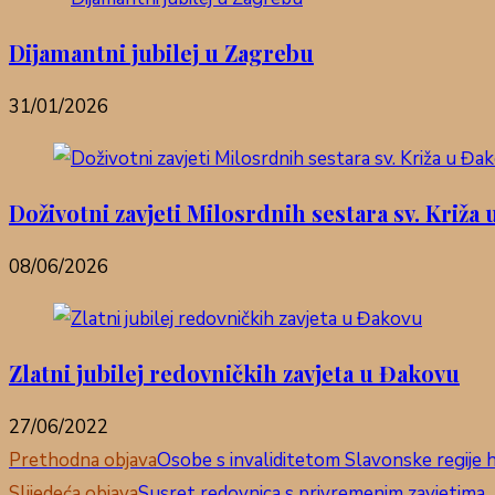
Dijamantni jubilej u Zagrebu
31/01/2026
Doživotni zavjeti Milosrdnih sestara sv. Križa
08/06/2026
Zlatni jubilej redovničkih zavjeta u Đakovu
27/06/2022
Pročitaj
Prethodna objava
Osobe s invaliditetom Slavonske regije ho
Slijedeća objava
Susret redovnica s privremenim zavjetima