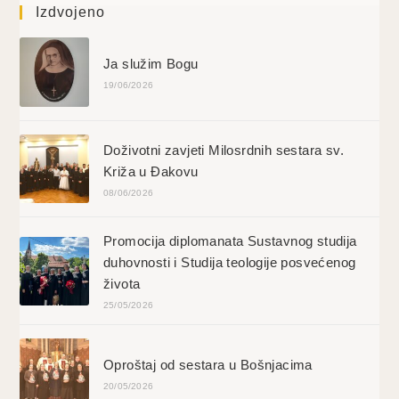
Izdvojeno
Ja služim Bogu
19/06/2026
Doživotni zavjeti Milosrdnih sestara sv.
Križa u Đakovu
08/06/2026
Promocija diplomanata Sustavnog studija
duhovnosti i Studija teologije posvećenog
života
25/05/2026
Oproštaj od sestara u Bošnjacima
20/05/2026