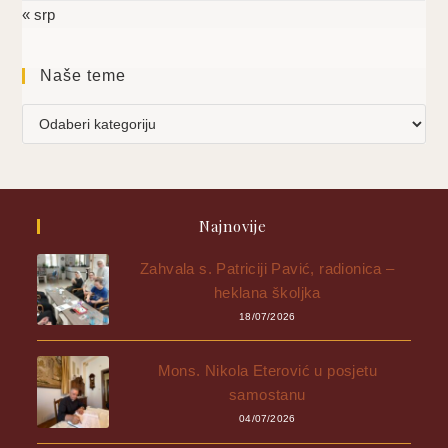
« srp
Naše teme
Najnovije
Zahvala s. Patriciji Pavić, radionica –
heklana školjka
18/07/2026
Mons. Nikola Eterović u posjetu
samostanu
04/07/2026