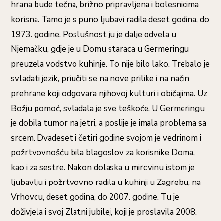
hrana bude tečna, brižno pripravljena i bolesnicima
korisna. Tamo je s puno ljubavi radila deset godina, do
1973. godine. Poslušnost ju je dalje odvela u
Njemačku, gdje je u Domu staraca u Germeringu
preuzela vodstvo kuhinje. To nije bilo lako. Trebalo je
svladati jezik, priučiti se na nove prilike i na način
prehrane koji odgovara njihovoj kulturi i običajima. Uz
Božju pomoć, svladala je sve teškoće. U Germeringu
je dobila tumor na jetri, a poslije je imala problema sa
srcem. Dvadeset i četiri godine svojom je vedrinom i
požrtvovnošću bila blagoslov za korisnike Doma,
kao i za sestre. Nakon dolaska u mirovinu istom je
ljubavlju i požrtvovno radila u kuhinji u Zagrebu, na
Vrhovcu, deset godina, do 2007. godine. Tu je
doživjela i svoj Zlatni jubilej, koji je proslavila 2008.