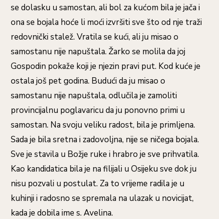
se dolasku u samostan, ali bol za kućom bila je jača i
ona se bojala hoće li moći izvršiti sve što od nje traži
redovnički stalež. Vratila se kući, ali ju misao o
samostanu nije napuštala. Žarko se molila da joj
Gospodin pokaže koji je njezin pravi put. Kod kuće je
ostala još pet godina. Budući da ju misao o
samostanu nije napuštala, odlučila je zamoliti
provincijalnu poglavaricu da ju ponovno primi u
samostan. Na svoju veliku radost, bila je primljena.
Sada je bila sretna i zadovoljna, nije se ničega bojala.
Sve je stavila u Božje ruke i hrabro je sve prihvatila.
Kao kandidatica bila je na filijali u Osijeku sve dok ju
nisu pozvali u postulat. Za to vrijeme radila je u
kuhinji i radosno se spremala na ulazak u novicijat,
kada je dobila ime s. Avelina.