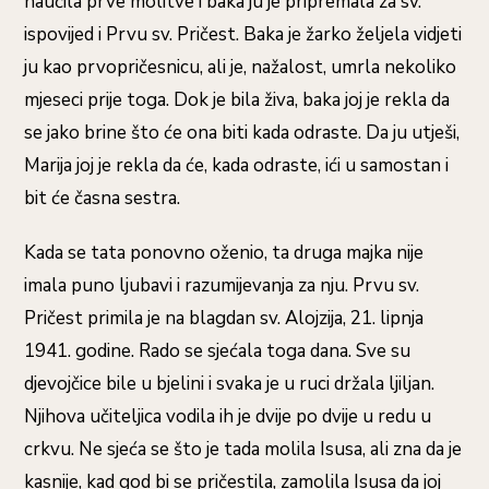
naučila prve molitve i baka ju je pripremala za sv.
ispovijed i Prvu sv. Pričest. Baka je žarko željela vidjeti
ju kao prvopričesnicu, ali je, nažalost, umrla nekoliko
mjeseci prije toga. Dok je bila živa, baka joj je rekla da
se jako brine što će ona biti kada odraste. Da ju utješi,
Marija joj je rekla da će, kada odraste, ići u samostan i
bit će časna sestra.
Kada se tata ponovno oženio, ta druga majka nije
imala puno ljubavi i razumijevanja za nju. Prvu sv.
Pričest primila je na blagdan sv. Alojzija, 21. lipnja
1941. godine. Rado se sjećala toga dana. Sve su
djevojčice bile u bjelini i svaka je u ruci držala ljiljan.
Njihova učiteljica vodila ih je dvije po dvije u redu u
crkvu. Ne sjeća se što je tada molila Isusa, ali zna da je
kasnije, kad god bi se pričestila, zamolila Isusa da joj