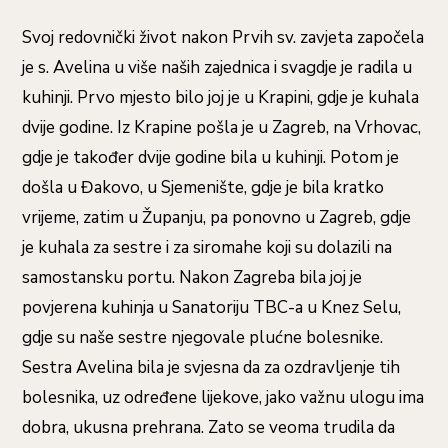
Svoj redovnički život nakon Prvih sv. zavjeta započela
je s. Avelina u više naših zajednica i svagdje je radila u
kuhinji. Prvo mjesto bilo joj je u Krapini, gdje je kuhala
dvije godine. Iz Krapine pošla je u Zagreb, na Vrhovac,
gdje je također dvije godine bila u kuhinji. Potom je
došla u Đakovo, u Sjemenište, gdje je bila kratko
vrijeme, zatim u Županju, pa ponovno u Zagreb, gdje
je kuhala za sestre i za siromahe koji su dolazili na
samostansku portu. Nakon Zagreba bila joj je
povjerena kuhinja u Sanatoriju TBC-a u Knez Selu,
gdje su naše sestre njegovale plućne bolesnike.
Sestra Avelina bila je svjesna da za ozdravljenje tih
bolesnika, uz određene lijekove, jako važnu ulogu ima
dobra, ukusna prehrana. Zato se veoma trudila da