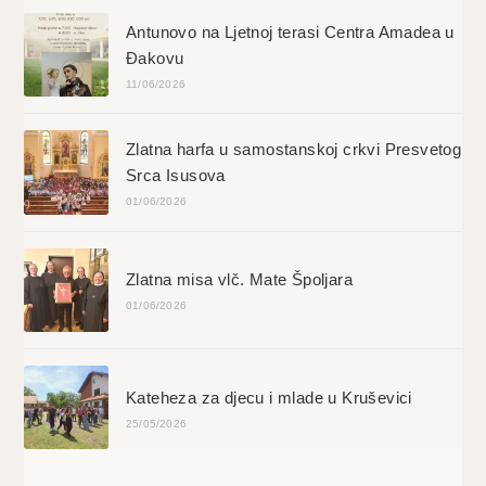
Antunovo na Ljetnoj terasi Centra Amadea u
Đakovu
11/06/2026
Zlatna harfa u samostanskoj crkvi Presvetog
Srca Isusova
01/06/2026
Zlatna misa vlč. Mate Špoljara
01/06/2026
Kateheza za djecu i mlade u Kruševici
25/05/2026