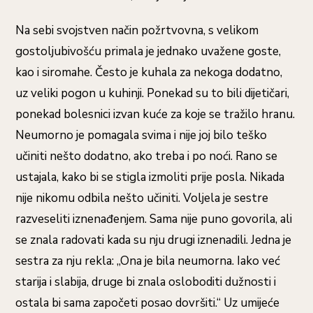
Na sebi svojstven način požrtvovna, s velikom
gostoljubivošću primala je jednako uvažene goste,
kao i siromahe. Često je kuhala za nekoga dodatno,
uz veliki pogon u kuhinji. Ponekad su to bili dijetičari,
ponekad bolesnici izvan kuće za koje se tražilo hranu.
Neumorno je pomagala svima i nije joj bilo teško
učiniti nešto dodatno, ako treba i po noći. Rano se
ustajala, kako bi se stigla izmoliti prije posla. Nikada
nije nikomu odbila nešto učiniti. Voljela je sestre
razveseliti iznenađenjem. Sama nije puno govorila, ali
se znala radovati kada su nju drugi iznenadili. Jedna je
sestra za nju rekla: „Ona je bila neumorna. Iako već
starija i slabija, druge bi znala osloboditi dužnosti i
ostala bi sama započeti posao dovršiti.“ Uz umijeće