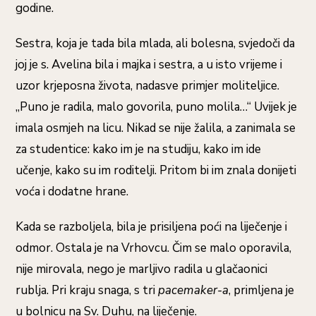
godine.
Sestra, koja je tada bila mlada, ali bolesna, svjedoči da
joj je s. Avelina bila i majka i sestra, a u isto vrijeme i
uzor krjeposna života, nadasve primjer moliteljice.
„Puno je radila, malo govorila, puno molila…“ Uvijek je
imala osmjeh na licu. Nikad se nije žalila, a zanimala se
za studentice: kako im je na studiju, kako im ide
učenje, kako su im roditelji. Pritom bi im znala donijeti
voća i dodatne hrane.
Kada se razboljela, bila je prisiljena poći na liječenje i
odmor. Ostala je na Vrhovcu. Čim se malo oporavila,
nije mirovala, nego je marljivo radila u glačaonici
rublja. Pri kraju snaga, s tri
pacemaker-a
, primljena je
u bolnicu na Sv. Duhu, na liječenje.