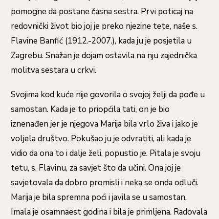
pomogne da postane časna sestra. Prvi poticaj na
redovnički život bio joj je preko njezine tete, naše s.
Flavine Banfić (1912.-2007.), kada ju je posjetila u
Zagrebu. Snažan je dojam ostavila na nju zajednička
molitva sestara u crkvi.
Svojima kod kuće nije govorila o svojoj želji da pođe u
samostan. Kada je to priopćila tati, on je bio
iznenađen jer je njegova Marija bila vrlo živa i jako je
voljela društvo. Pokušao ju je odvratiti, ali kada je
vidio da ona to i dalje želi, popustio je. Pitala je svoju
tetu, s. Flavinu, za savjet što da učini. Ona joj je
savjetovala da dobro promisli i neka se onda odluči.
Marija je bila spremna poći i javila se u samostan.
Imala je osamnaest godina i bila je primljena. Radovala