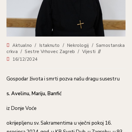
Aktualno
/
Istaknuto
/
Nekrologij
/
Samostanska
crkva
/
Sestre Vrhovec Zagreb
/
Vijesti
16/12/2024
Gospodar života i smrti pozva našu dragu susestru
s. Avelinu,
Mariju
,
Banfić
iz Donje Voće
okrijepljenu sv. Sakramentima u vječni pokoj 16.
prosinca 2024. god. u KB Sveti Duh, u Zagrebu, u 93.