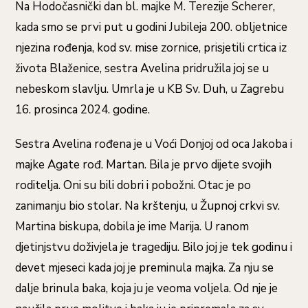
Na Hodočasnički dan bl. majke M. Terezije Scherer,
kada smo se prvi put u godini Jubileja 200. obljetnice
njezina rođenja, kod sv. mise zornice, prisjetili crtica iz
života Blaženice, sestra Avelina pridružila joj se u
nebeskom slavlju. Umrla je u KB Sv. Duh, u Zagrebu
16. prosinca 2024. godine.
Sestra Avelina rođena je u Voći Donjoj od oca Jakoba i
majke Agate rođ. Martan. Bila je prvo dijete svojih
roditelja. Oni su bili dobri i pobožni. Otac je po
zanimanju bio stolar. Na krštenju, u Župnoj crkvi sv.
Martina biskupa, dobila je ime Marija. U ranom
djetinjstvu doživjela je tragediju. Bilo joj je tek godinu i
devet mjeseci kada joj je preminula majka. Za nju se
dalje brinula baka, koja ju je veoma voljela. Od nje je