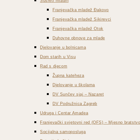
Susreti mladih
Franjevačka mladež Đakovo
Franjevačka mladež Sikirevci
Franjevačka mladež Otok
Duhovne obnove za mlade
Djelovanje u bolnicama
Dom starih u Visu
Rad s djecom
Župna kateheza
Djelovanje u školama
DV Sunčev sjaj – Nazaret
DV Podružnica Zagreb
Udruga i Centar Amadea
Franjevački svjetovni red (OFS) – Mjesno bratst
Socijalna samoposluga