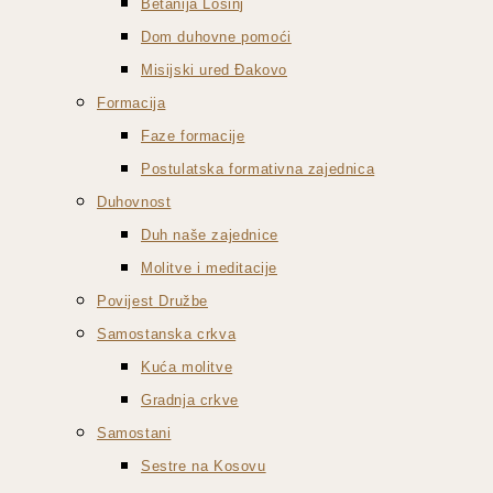
Betanija Lošinj
Dom duhovne pomoći
Misijski ured Đakovo
Formacija
Faze formacije
Postulatska formativna zajednica
Duhovnost
Duh naše zajednice
Molitve i meditacije
Povijest Družbe
Samostanska crkva
Kuća molitve
Gradnja crkve
Samostani
Sestre na Kosovu