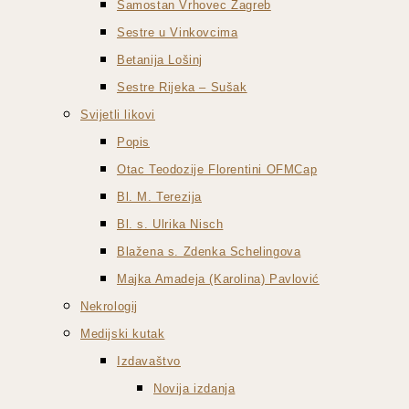
Samostan Vrhovec Zagreb
Sestre u Vinkovcima
Betanija Lošinj
Sestre Rijeka – Sušak
Svijetli likovi
Popis
Otac Teodozije Florentini OFMCap
Bl. M. Terezija
Bl. s. Ulrika Nisch
Blažena s. Zdenka Schelingova
Majka Amadeja (Karolina) Pavlović
Nekrologij
Medijski kutak
Izdavaštvo
Novija izdanja