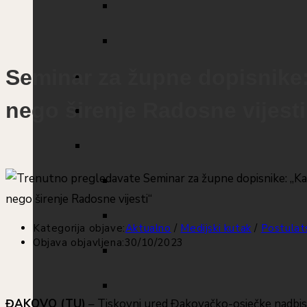
Seminar za župne dopisnike: 
nego širenje Radosne vijesti
Kategorija objave:
Aktualno
/
Medijski kutak
/
Postulat
Objava objavljena:
30/10/2023
ĐAKOVO (TU)
– Tiskovni ured Đakovačko-osječke nadbisku