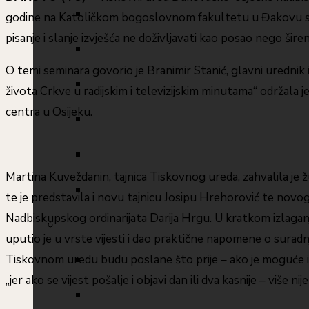
godine na Katoličkom bogoslovnom fakultetu u Đakovu se
pisanje i slanje izvješća ne doživljavati kao posao nego širen
O temi seminara govorio je Branimir Stanić, glavni urednik i 
života Crkve u radijskim i televizijskim minutama“ održala
centra u Osijeku.
Martina Kuveždanin, tajnica Tiskovnog ureda, zahvalila je 
te je predstavila i novu tajnicu Josipu Hrehorović te nov
Nadbiskupskog ordinarijata Darija Hrgu. U kratkom izlagan
uputio je u vrste vijesti i dao praktične napomene o suradnji 
Tiskovnom uredu budu poslane što prije – ako je moguće i
„jer ako se vijest pošalje i objavi dan ili dva kasnije – više nij