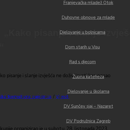
Franjevačka mladež Otok
Duhovne obnove za mlade
„Kako pisanje i slanje izvješ
Djelovanje u bolnicama
“
Dom starih u Visu
Rad s djecom
Župna kateheza
Djelovanje u školama
ska formativna zajednica
/
Vijesti
DV Sunčev sjaj – Nazaret
DV Podružnica Zagreb
pije organizirao je u subotu, 28. listopada 2023.