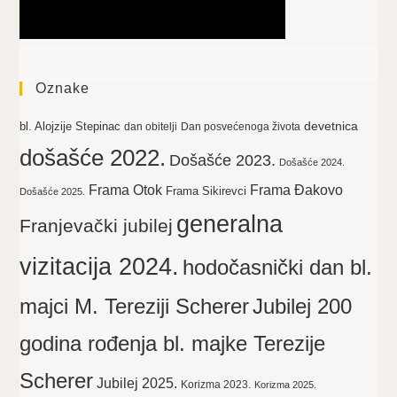
Oznake
devetnica
bl. Alojzije Stepinac
dan obitelji
Dan posvećenoga života
došašće 2022.
Došašće 2023.
Došašće 2024.
Frama Otok
Frama Đakovo
Frama Sikirevci
Došašće 2025.
generalna
Franjevački jubilej
vizitacija 2024.
hodočasnički dan bl.
majci M. Tereziji Scherer
Jubilej 200
godina rođenja bl. majke Terezije
Scherer
Jubilej 2025.
Korizma 2023.
Korizma 2025.