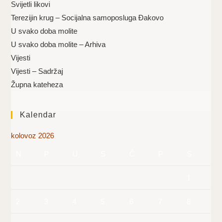
Svijetli likovi
Terezijin krug – Socijalna samoposluga Đakovo
U svako doba molite
U svako doba molite – Arhiva
Vijesti
Vijesti – Sadržaj
Župna kateheza
Kalendar
kolovoz 2026
N
P
U
S
Č
P
S
1
2
3
4
5
6
7
8