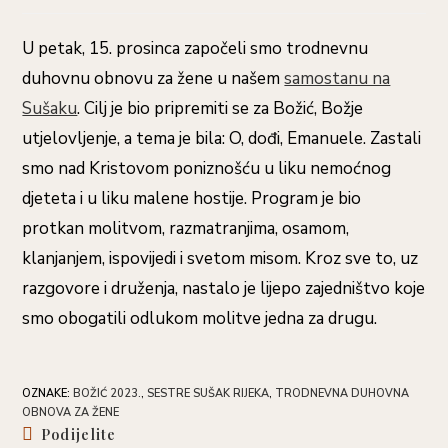
U petak, 15. prosinca započeli smo trodnevnu
duhovnu obnovu za žene u našem
samostanu na
Sušaku
. Cilj je bio pripremiti se za Božić, Božje
utjelovljenje, a tema je bila: O, dođi, Emanuele. Zastali
smo nad Kristovom poniznošću u liku nemoćnog
djeteta i u liku malene hostije. Program je bio
protkan molitvom, razmatranjima, osamom,
klanjanjem, ispovijedi i svetom misom. Kroz sve to, uz
razgovore i druženja, nastalo je lijepo zajedništvo koje
smo obogatili odlukom molitve jedna za drugu.
OZNAKE
:
BOŽIĆ 2023.
,
SESTRE SUŠAK RIJEKA
,
TRODNEVNA DUHOVNA
OBNOVA ZA ŽENE
Share
Podijelite