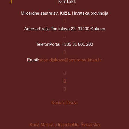
Kontakt
Milosrdne sestre sv. Križa, Hrvatska provincija
Adresa:
Kralja Tomislava 22, 31400 Đakovo
Telefon
Porta: +385 31 801 200
Opens
Email:
scsc-djakovo@sestre-sv-kriza.hr
in
your
application
Korisni linkovi
Kuća Matica u Ingenbohlu, Švicarska