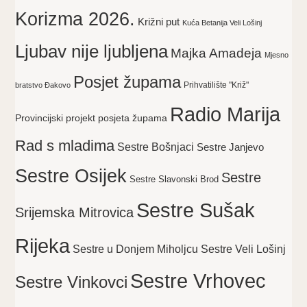
Korizma 2026.
Križni put
Kuća Betanija Veli Lošinj
Ljubav nije ljubljena
Majka Amadeja
Mjesno
Posjet župama
Prihvatilište "Križ"
bratstvo Đakovo
Radio Marija
Provincijski projekt posjeta župama
Rad s mladima
Sestre Bošnjaci
Sestre Janjevo
Sestre Osijek
Sestre
Sestre Slavonski Brod
Sestre Sušak
Srijemska Mitrovica
Rijeka
Sestre Veli Lošinj
Sestre u Donjem Miholjcu
Sestre Vrhovec
Sestre Vinkovci