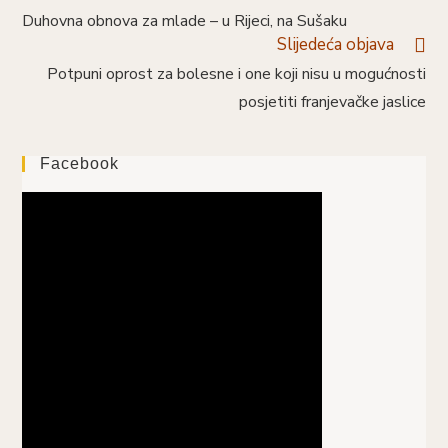
više
Duhovna obnova za mlade – u Rijeci, na Sušaku
članaka
Slijedeća objava
Potpuni oprost za bolesne i one koji nisu u mogućnosti
posjetiti franjevačke jaslice
Facebook