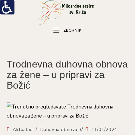
Preskoči
na
sadržaj
IZBORNIK
Trodnevna duhovna obnova
za žene – u pripravi za
Božić
Kategorija
Objava
Aktualno
/
Duhovna obnova
11/01/2024
objave:
objavljena: