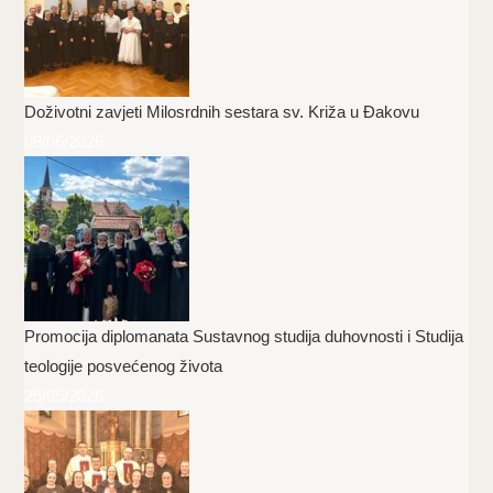
Doživotni zavjeti Milosrdnih sestara sv. Križa u Đakovu
08/06/2026
Promocija diplomanata Sustavnog studija duhovnosti i Studija
teologije posvećenog života
25/05/2026