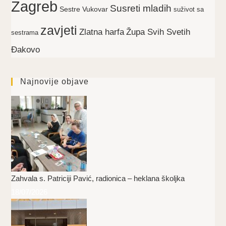
Zagreb
Susreti mladih
Sestre Vukovar
suživot sa
zavjeti
Zlatna harfa
Župa Svih Svetih
sestrama
Đakovo
Najnovije objave
Zahvala s. Patriciji Pavić, radionica – heklana školjka
18/07/2026