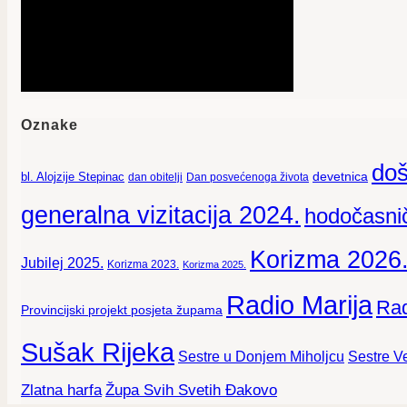
Oznake
doš
devetnica
bl. Alojzije Stepinac
dan obitelji
Dan posvećenoga života
generalna vizitacija 2024.
hodočasnič
Korizma 2026
Jubilej 2025.
Korizma 2023.
Korizma 2025.
Radio Marija
Rad
Provincijski projekt posjeta župama
Sušak Rijeka
Sestre Ve
Sestre u Donjem Miholjcu
Zlatna harfa
Župa Svih Svetih Đakovo