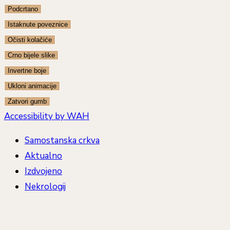
Podcrtano
Istaknute poveznice
Očisti kolačiće
Crno bijele slike
Invertne boje
Ukloni animacije
Zatvori gumb
Accessibility by WAH
Samostanska crkva
Aktualno
Izdvojeno
Nekrologij