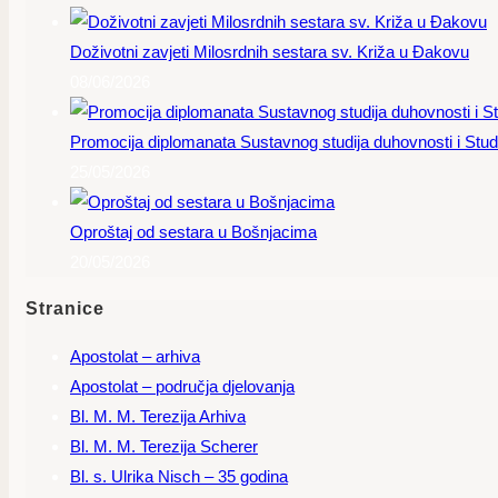
Doživotni zavjeti Milosrdnih sestara sv. Križa u Đakovu
08/06/2026
Promocija diplomanata Sustavnog studija duhovnosti i Studi
25/05/2026
Oproštaj od sestara u Bošnjacima
20/05/2026
Stranice
Apostolat – arhiva
Apostolat – područja djelovanja
Bl. M. M. Terezija Arhiva
Bl. M. M. Terezija Scherer
Bl. s. Ulrika Nisch – 35 godina