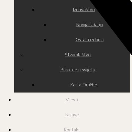
Izdavaštvo
Novija izdanja
Ostala izdanja
Stvaralaštvo
Prisutne u svijetu
Karta Družbe
Vijesti
Najave
Kontakt