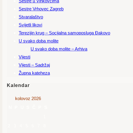
Sestre u Vinkovcima
Sestre Vrhovec Zagreb
Stvaralaštvo
Svijetli likovi
Terezijin krug – Socijalna samoposluga Đakovo
U svako doba molite
U svako doba molite – Arhiva
Vijesti
Vijesti – Sadržaj
Župna kateheza
Kalendar
kolovoz 2026
N
P
U
S
Č
P
S
1
2
3
4
5
6
7
8