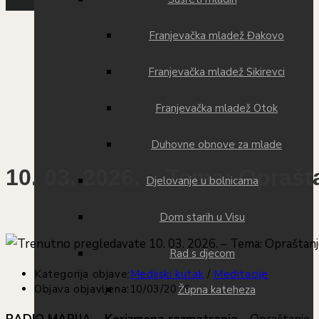
Franjevačka mladež Đakovo
Franjevačka mladež Sikirevci
Franjevačka mladež Otok
Duhovne obnove za mlade
10. 03. 2026. – Tema: Oprašt
Djelovanje u bolnicama
Dom starih u Visu
Rad s djecom
Kategorija objave:
Medijski kutak
/
Meditacije
Objava objavljena:
10/03/2026
Župna kateheza