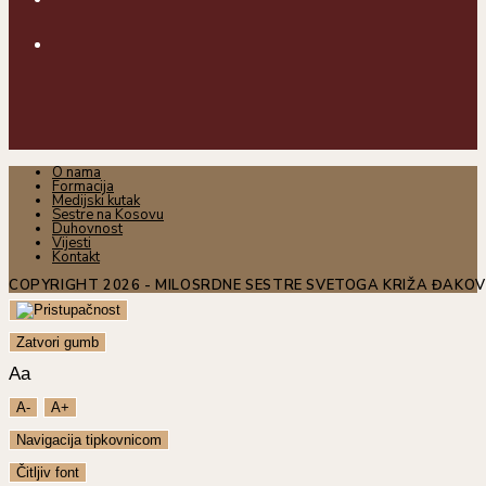
O nama
Formacija
Medijski kutak
Sestre na Kosovu
Duhovnost
Vijesti
Kontakt
COPYRIGHT 2026 - MILOSRDNE SESTRE SVETOGA KRIŽA ĐAKO
Zatvori gumb
Aa
A-
A+
Navigacija tipkovnicom
Čitljiv font