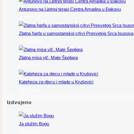
Antunovo na Ljetnoj terasi Centra Amadea u Đakovu
11/06/2026
Zlatna harfa u samostanskoj crkvi Presvetog Srca Isusova
01/06/2026
Zlatna misa vlč. Mate Špoljara
01/06/2026
Kateheza za djecu i mlade u Kruševici
25/05/2026
Izdvojeno
Ja služim Bogu
19/06/2026