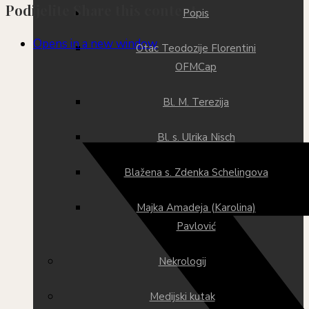
Podijelite
Share this content
Popis
Opens in a new window
Otac Teodozije Florentini
OFMCap
Bl. M. Terezija
Bl. s. Ulrika Nisch
Blažena s. Zdenka Schelingova
Majka Amadeja (Karolina)
Pavlović
Nekrologij
Medijski kutak