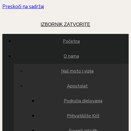
Preskoči na sadržaj
IZBORNIK
ZATVORITE
Početna
O nama
Naš moto i vizija
Apostolat
Područja djelovanja
Prihvatilište Križ
Susreti mladih