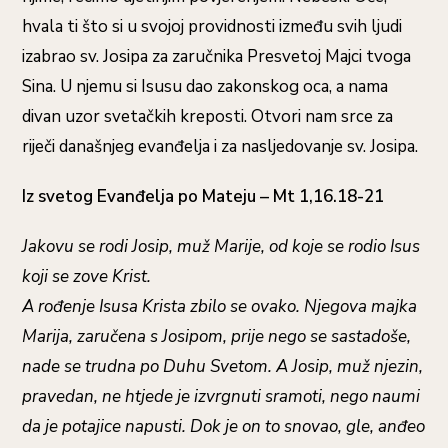
hvala ti što si u svojoj providnosti između svih ljudi
izabrao sv. Josipa za zaručnika Presvetoj Majci tvoga
Sina. U njemu si Isusu dao zakonskog oca, a nama
divan uzor svetačkih kreposti. Otvori nam srce za
riječi današnjeg evanđelja i za nasljedovanje sv. Josipa.
Iz svetog Evanđelja po Mateju – Mt 1,16.18-21
Jakovu se rodi Josip, muž Marije, od koje se rodio Isus
koji se zove Krist.
A rođenje Isusa Krista zbilo se ovako. Njegova majka
Marija, zaručena s Josipom, prije nego se sastadoše,
nade se trudna po Duhu Svetom. A Josip, muž njezin,
pravedan, ne htjede je izvrgnuti sramoti, nego naumi
da je potajice napusti. Dok je on to snovao, gle, anđeo