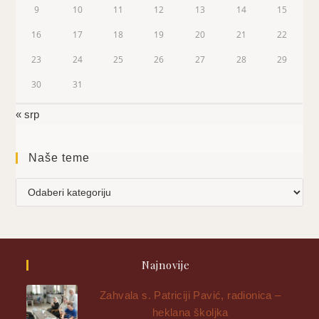
9
10
11
12
13
14
15
16
17
18
19
20
21
22
23
24
25
26
27
28
29
30
31
« srp
Naše teme
Najnovije
Zahvala s. Patriciji Pavić, radionica –
heklana školjka