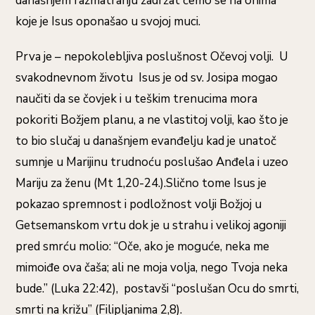
današnjem razmatranju zadržat ćemo se na onima
koje je Isus oponašao u svojoj muci.
Prva je – nepokolebljiva poslušnost Očevoj volji. U
svakodnevnom životu Isus je od sv. Josipa mogao
naučiti da se čovjek i u teškim trenucima mora
pokoriti Božjem planu, a ne vlastitoj volji, kao što je
to bio slučaj u današnjem evanđelju kad je unatoč
sumnje u Marijinu trudnoću poslušao Anđela i uzeo
Mariju za ženu (Mt 1,20-24.).Slično tome Isus je
pokazao spremnost i podložnost volji Božjoj u
Getsemanskom vrtu dok je u strahu i velikoj agoniji
pred smrću molio: “Oče, ako je moguće, neka me
mimoiđe ova čaša; ali ne moja volja, nego Tvoja neka
bude.” (Luka 22:42), postavši “poslušan Ocu do smrti,
smrti na križu” (Filipljanima 2,8).