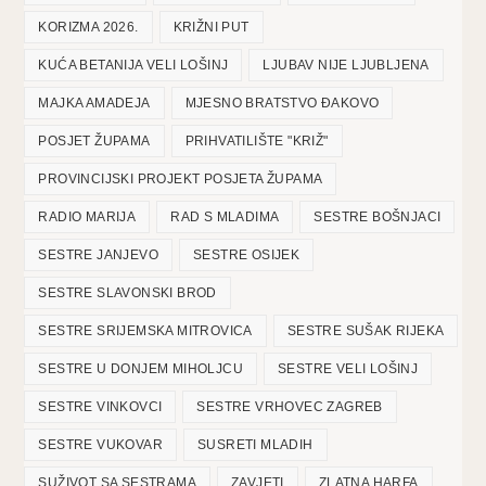
KORIZMA 2026.
KRIŽNI PUT
KUĆA BETANIJA VELI LOŠINJ
LJUBAV NIJE LJUBLJENA
MAJKA AMADEJA
MJESNO BRATSTVO ĐAKOVO
POSJET ŽUPAMA
PRIHVATILIŠTE "KRIŽ"
PROVINCIJSKI PROJEKT POSJETA ŽUPAMA
RADIO MARIJA
RAD S MLADIMA
SESTRE BOŠNJACI
SESTRE JANJEVO
SESTRE OSIJEK
SESTRE SLAVONSKI BROD
SESTRE SRIJEMSKA MITROVICA
SESTRE SUŠAK RIJEKA
SESTRE U DONJEM MIHOLJCU
SESTRE VELI LOŠINJ
SESTRE VINKOVCI
SESTRE VRHOVEC ZAGREB
SESTRE VUKOVAR
SUSRETI MLADIH
SUŽIVOT SA SESTRAMA
ZAVJETI
ZLATNA HARFA