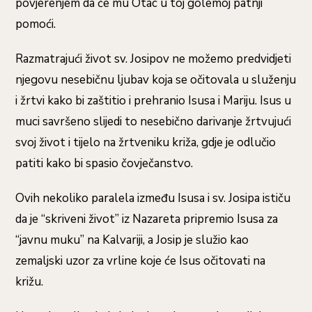
povjerenjem da će mu Otac u toj golemoj patnji
pomoći.
Razmatrajući život sv. Josipov ne možemo predvidjeti
njegovu nesebičnu ljubav koja se očitovala u služenju
i žrtvi kako bi zaštitio i prehranio Isusa i Mariju. Isus u
muci savršeno slijedi to nesebično darivanje žrtvujući
svoj život i tijelo na žrtveniku križa, gdje je odlučio
patiti kako bi spasio čovječanstvo.
Ovih nekoliko paralela između Isusa i sv. Josipa ističu
da je “skriveni život” iz Nazareta pripremio Isusa za
“javnu muku” na Kalvariji, a Josip je služio kao
zemaljski uzor za vrline koje će Isus očitovati na
križu.