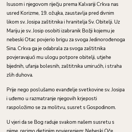
Isusom i njegovom riječju prema Kalvariji Crkva nas
usred Korizme, 19. ožujka, zaustavlja pred divnim
likom sv. Josipa zaštitnika i hranitelja Sv. Obitelji. Uz
Mariju je sv. Josip osobiti izabranik Božji kojemu je
nebeski Otac povjerio brigu za svoga Jedinorođenoga
Sina. Crkva ga je odabrala za svoga zaštitnika
povjeravajući mu ulogu potpore obitelji, utjehe
bijednih, ufanja bolesnih, zaštitnika umirućih, i straha
zlih duhova.
Prije nego poslušamo evanđelje svetkovine sv. Josipa
i uđemo u razmatranje njegovih krjeposti
raspoložimo se za molitvu, susret s Gospodinom.
U vjeri da se Bog raduje svakom našem susretu s
njime, recimo djetinjim povjerenjem: Nebeski Oče,