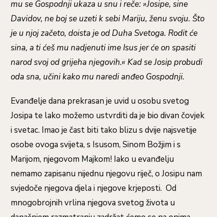
mu se Gospodnji ukaza u snu i reče: »Josipe, sine
Davidov, ne boj se uzeti k sebi Mariju, ženu svoju. Što
je u njoj začeto, doista je od Duha Svetoga. Rodit će
sina, a ti ćeš mu nadjenuti ime Isus jer će on spasiti
narod svoj od grijeha njegovih.« Kad se Josip probudi
oda sna, učini kako mu naredi anđeo Gospodnji.
Evanđelje dana prekrasan je uvid u osobu svetog
Josipa te lako možemo ustvrditi da je bio divan čovjek
i svetac. Imao je čast biti tako blizu s dvije najsvetije
osobe ovoga svijeta, s Isusom, Sinom Božjim i s
Marijom, njegovom Majkom! Iako u evanđelju
nemamo zapisanu nijednu njegovu riječ, o Josipu nam
svjedoče njegova djela i njegove krjeposti. Od
mnogobrojnih vrlina njegova svetog života u