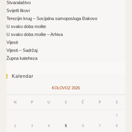
Stvaralaštvo
Svijetli likovi
Terezijin krug – Socijalna samoposluga Đakovo
U svako doba molite
U svako doba molite – Arhiva
Vijesti
Vijesti – Sadržaj
Župna kateheza
Kalendar
KOLOVOZ 2026
N
P
U
S
Č
P
S
1
2
3
4
5
6
7
8