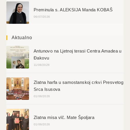
Preminula s. ALEKSIJA Manda KOBAŠ
06/07/2026
Aktualno
Antunovo na Ljetnoj terasi Centra Amadea u
Đakovu
11/06/2026
Zlatna harfa u samostanskoj crkvi Presvetog
Srca Isusova
01/06/2026
Zlatna misa vlč. Mate Špoljara
01/06/2026