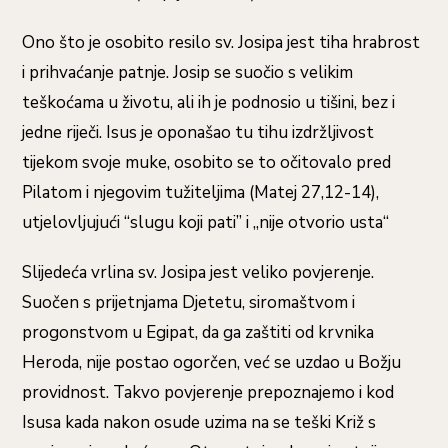
Ono što je osobito resilo sv. Josipa jest tiha hrabrost
i prihvaćanje patnje. Josip se suočio s velikim
teškoćama u životu, ali ih je podnosio u tišini, bez i
jedne riječi. Isus je oponašao tu tihu izdržljivost
tijekom svoje muke, osobito se to očitovalo pred
Pilatom i njegovim tužiteljima (Matej 27,12-14),
utjelovljujući “slugu koji pati” i „nije otvorio usta“
Slijedeća vrlina sv. Josipa jest veliko povjerenje.
Suočen s prijetnjama Djetetu, siromaštvom i
progonstvom u Egipat, da ga zaštiti od krvnika
Heroda, nije postao ogorčen, već se uzdao u Božju
providnost. Takvo povjerenje prepoznajemo i kod
Isusa kada nakon osude uzima na se teški Križ s