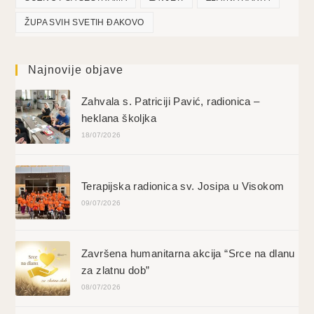
ŽUPA SVIH SVETIH ĐAKOVO
Najnovije objave
Zahvala s. Patriciji Pavić, radionica –
heklana školjka
18/07/2026
Terapijska radionica sv. Josipa u Visokom
09/07/2026
Završena humanitarna akcija “Srce na dlanu
za zlatnu dob”
08/07/2026