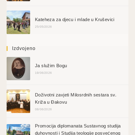
Kateheza za djecu i mlade u Kruševici
25/05/2026
Izdvojeno
Ja služim Bogu
19/06/2026
Doživotni zavjeti Milosrdnih sestara sv.
Križa u Đakovu
08/06/2026
Promocija diplomanata Sustavnog studija
duhovnosti i Studija teologije posvećenog