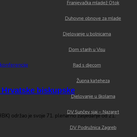
Franjevačka mladež Otok
Duhovne obnove za mlade
Djelovanje u bolnicama
Dom starih u Visu
Rad s djecom
Župna kateheza
a Hrvatske biskupske
Djelovanje u školama
DV Sunčev sjaj – Nazaret
K) održao je svoje 71. plenarno zasjedanje od 21.
DV Podružnica Zagreb