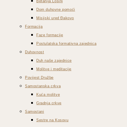
Betanija Lošinj
Dom duhovne pomoći
Misijski ured Đakovo
Formacija
Faze formacije
Postulatska formativna zajednica
Duhovnost
Duh naše zajednice
Molitve i meditacije
Povijest Družbe
Samostanska crkva
Kuća molitve
Gradnja crkve
Samostani
Sestre na Kosovu