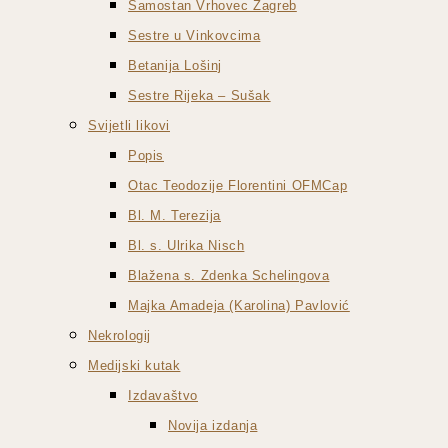
Samostan Vrhovec Zagreb
Sestre u Vinkovcima
Betanija Lošinj
Sestre Rijeka – Sušak
Svijetli likovi
Popis
Otac Teodozije Florentini OFMCap
Bl. M. Terezija
Bl. s. Ulrika Nisch
Blažena s. Zdenka Schelingova
Majka Amadeja (Karolina) Pavlović
Nekrologij
Medijski kutak
Izdavaštvo
Novija izdanja