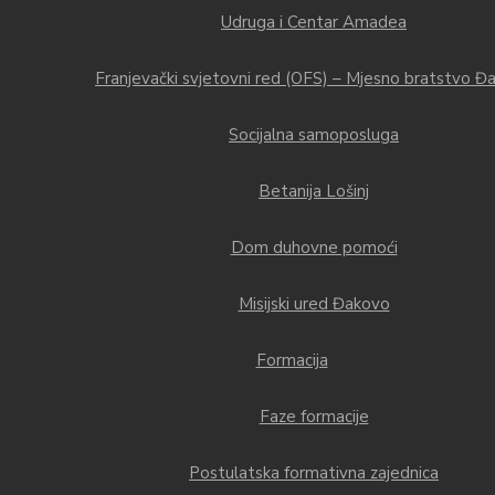
Udruga i Centar Amadea
Franjevački svjetovni red (OFS) – Mjesno bratstvo Đ
Socijalna samoposluga
Betanija Lošinj
Dom duhovne pomoći
Misijski ured Đakovo
Formacija
Faze formacije
Postulatska formativna zajednica