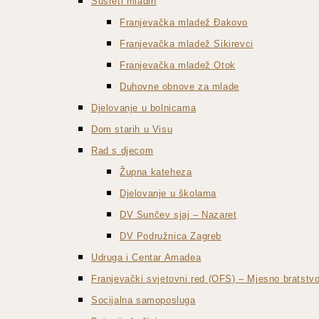
Susreti mladih
Franjevačka mladež Đakovo
Franjevačka mladež Sikirevci
Franjevačka mladež Otok
Duhovne obnove za mlade
Djelovanje u bolnicama
Dom starih u Visu
Rad s djecom
Župna kateheza
Djelovanje u školama
DV Sunčev sjaj – Nazaret
DV Podružnica Zagreb
Udruga i Centar Amadea
Franjevački svjetovni red (OFS) – Mjesno bratst
Socijalna samoposluga