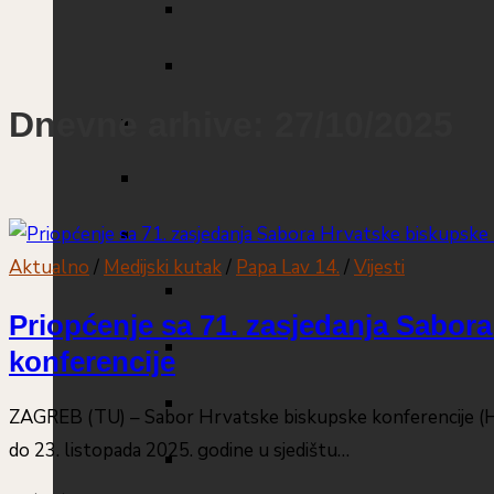
Dnevne arhive: 27/10/2025
Aktualno
/
Medijski kutak
/
Papa Lav 14.
/
Vijesti
Priopćenje sa 71. zasjedanja Sabor
konferencije
ZAGREB (TU) – Sabor Hrvatske biskupske konferencije (HB
do 23. listopada 2025. godine u sjedištu…