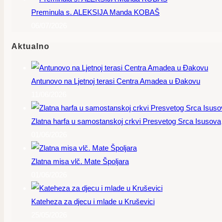
Preminula s. ALEKSIJA Manda KOBAŠ
06/07/2026
Aktualno
Antunovo na Ljetnoj terasi Centra Amadea u Đakovu
11/06/2026
Zlatna harfa u samostanskoj crkvi Presvetog Srca Isusova
01/06/2026
Zlatna misa vlč. Mate Špoljara
01/06/2026
Kateheza za djecu i mlade u Kruševici
25/05/2026