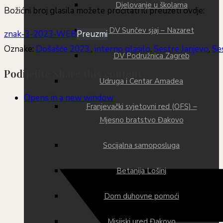
Djelovanje u školama
Božićni broj glasila možete pročitati ili preuzeti ovdje:
DV Sunčev sjaj – Nazaret
znak-3-2023-WEB
Preuzmi
Oznake
:
Došašće 2023.
,
interno glasilo
,
Sestre Janjevo
,
Se
DV Podružnica Zagreb
Podijelite
Share this content
Udruga i Centar Amadea
Opens in a new window
Franjevački svjetovni red (OFS) –
Mjesno bratstvo Đakovo
Socijalna samoposluga
Betanija Lošinj
Dom duhovne pomoći
Misijski ured Đakovo