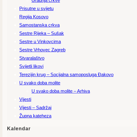
Gradnja crkve
Prisutne u svijetu
Regija Kosovo
Samostanska crkva
Sestre Rijeka – Sušak
Sestre u Vinkovcima
Sestre Vrhovec Zagreb
Stvaralaštvo
Svijetli likovi
Terezijin krug – Socijalna samoposluga Đakovo
U svako doba molite
U svako doba molite – Arhiva
Vijesti
Vijesti – Sadržaj
Župna kateheza
Kalendar