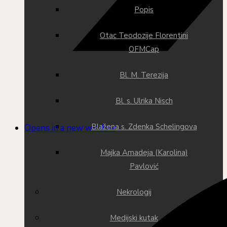
Popis
Otac Teodozije Florentini
OFMCap
Bl. M. Terezija
Bl. s. Ulrika Nisch
Blažena s. Zdenka Schelingova
Opens in a new window
Majka Amadeja (Karolina)
Pavlović
Nekrologij
Medijski kutak