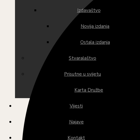
Izdavaštvo
Novija izdanja
Ostala izdanja
Stvaralaštvo
Prisutne u svijetu
Karta Družbe
Vijesti
Najave
Kontakt