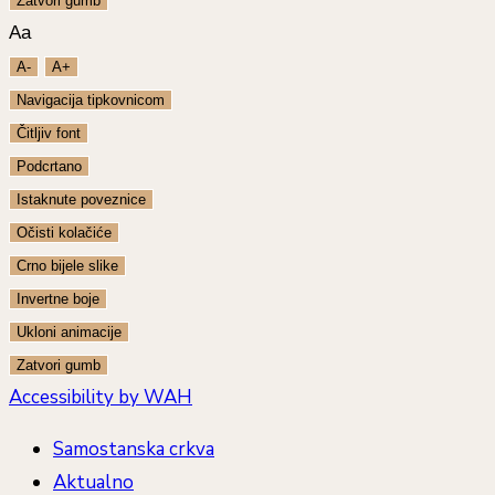
Zatvori gumb
Aa
A-
A+
Navigacija tipkovnicom
Čitljiv font
Podcrtano
Istaknute poveznice
Očisti kolačiće
Crno bijele slike
Invertne boje
Ukloni animacije
Zatvori gumb
Accessibility by WAH
Samostanska crkva
Aktualno