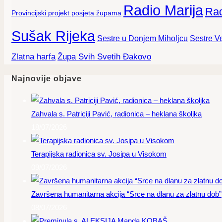
Radio Marija
Rad
Provincijski projekt posjeta župama
Sušak Rijeka
Sestre Ve
Sestre u Donjem Miholjcu
Zlatna harfa
Župa Svih Svetih Đakovo
Najnovije objave
Zahvala s. Patriciji Pavić, radionica – heklana školjka
18/07/2026
Terapijska radionica sv. Josipa u Visokom
09/07/2026
Završena humanitarna akcija “Srce na dlanu za zlatnu dob”
08/07/2026