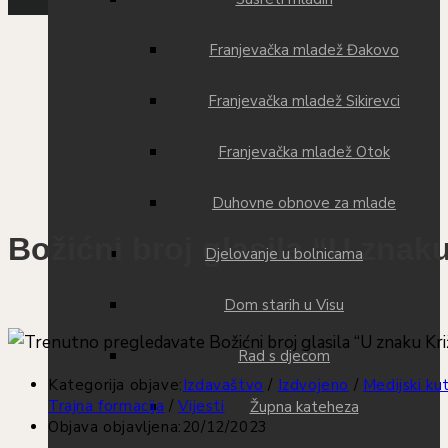
Franjevačka mladež Đakovo
Franjevačka mladež Sikirevci
Franjevačka mladež Otok
Duhovne obnove za mlade
Božićni broj glasila “U znak
Djelovanje u bolnicama
Dom starih u Visu
Rad s djecom
Kategorija objave:
Izdavaštvo
/
Izdvojeno
/
Medijski ku
Trajna formacija
/
Vijesti
Župna kateheza
Objava objavljena:
20/12/2023