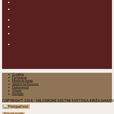
O nama
Formacija
Medijski kutak
Sestre na Kosovu
Duhovnost
Vijesti
Kontakt
COPYRIGHT 2026 - MILOSRDNE SESTRE SVETOGA KRIŽA ĐAKO