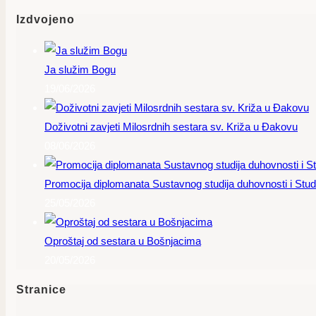
Izdvojeno
Ja služim Bogu
19/06/2026
Doživotni zavjeti Milosrdnih sestara sv. Križa u Đakovu
08/06/2026
Promocija diplomanata Sustavnog studija duhovnosti i Studi
25/05/2026
Oproštaj od sestara u Bošnjacima
20/05/2026
Stranice