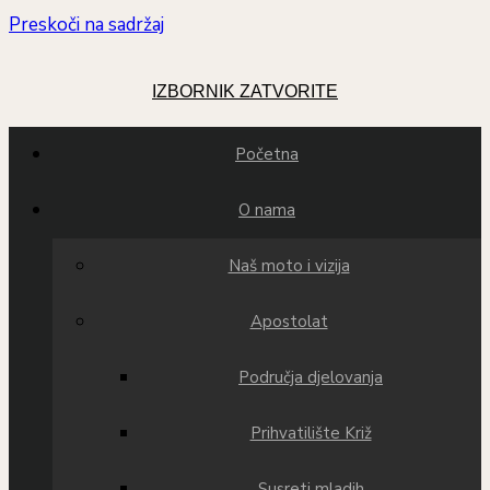
Preskoči na sadržaj
IZBORNIK
ZATVORITE
Početna
O nama
Naš moto i vizija
Apostolat
Područja djelovanja
Prihvatilište Križ
Susreti mladih