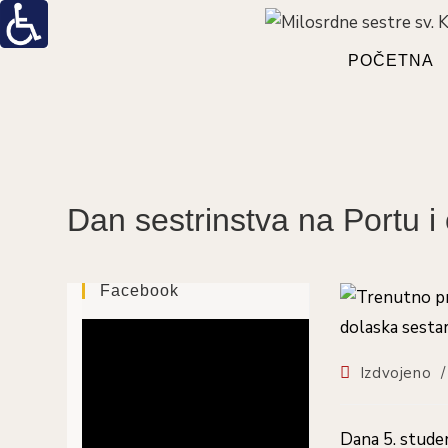
Preskoči
na
sadržaj
POČETNA
Dan sestrinstva na Portu i
Facebook
Kategorija
Izdvojeno
/
objave:
Dana 5. studen