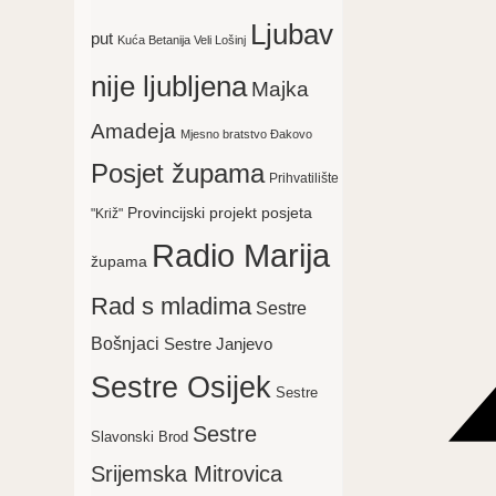
Ljubav
put
Kuća Betanija Veli Lošinj
nije ljubljena
Majka
Amadeja
Mjesno bratstvo Đakovo
Posjet župama
Prihvatilište
Provincijski projekt posjeta
"Križ"
Radio Marija
župama
Rad s mladima
Sestre
Bošnjaci
Sestre Janjevo
Sestre Osijek
Sestre
Sestre
Slavonski Brod
Srijemska Mitrovica