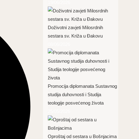
19/06/2026
Doživotni zavjeti Milosrdnih
sestara sv. Križa u Đakovu
08/06/2026
Promocija diplomanata Sustavnog
studija duhovnosti i Studija
teologije posvećenog života
25/05/2026
Oproštaj od sestara u Bošnjacima