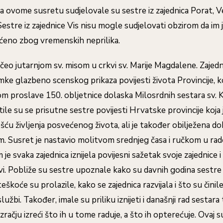
 ovome susretu sudjelovale su sestre iz zajednica Porat, Vel
Sestre iz zajednice Vis nisu mogle sudjelovati obzirom da im
eno zbog vremenskih neprilika.
čeo jutarnjom sv. misom u crkvi sv. Marije Magdalene. Zajed
ke glazbeno scenskog prikaza povijesti života Provincije, ko
m proslave 150. obljetnice dolaska Milosrdnih sestara sv. K
tile su se prisutne sestre povijesti Hrvatske provincije koja j
šću življenja posvećenog života, ali je također obilježena 
em. Susret je nastavio molitvom srednjeg časa i ručkom u r
je svaka zajednica iznijela povijesni sažetak svoje zajednice i
vi. Pobliže su sestre upoznale kako su davnih godina sestre
škoće su prolazile, kako se zajednica razvijala i što su činile
lužbi. Također, imale su priliku iznijeti i današnji rad sestara
račju izreći što ih u tome raduje, a što ih opterećuje. Ovaj 