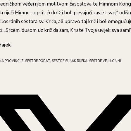
ajedničkom večernjom molitvom časoslova te Himnom Kongr
riječi Himne „ogrlit ću križ i bol, pjevajući zavjet svoj“ odi
losrdnih sestara sv. Križa, ali upravo taj križ i bol omoguću
: „Srcem, dušom uz križ da sam, Kriste Tvoja uvijek sva sam!
Hajek
NA PROVINCIJE
,
SESTRE PORAT
,
SESTRE SUŠAK RIJEKA
,
SESTRE VELI LOŠINJ
hare
is
ontent