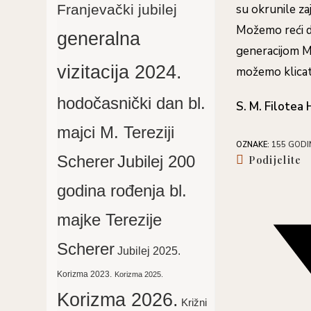
Franjevački jubilej
su okrunile z
Možemo reći da 
generalna
generacijom Mi
vizitacija 2024.
možemo klicati
hodočasnički dan bl.
S. M. Filotea 
majci M. Tereziji
OZNAKE
:
155 GODI
S
Scherer
Jubilej 200
Podijelite
th
c
godina rođenja bl.
Opens
in
majke Terezije
a
new
Scherer
Jubilej 2025.
window
Korizma 2023.
Korizma 2025.
Korizma 2026.
Križni