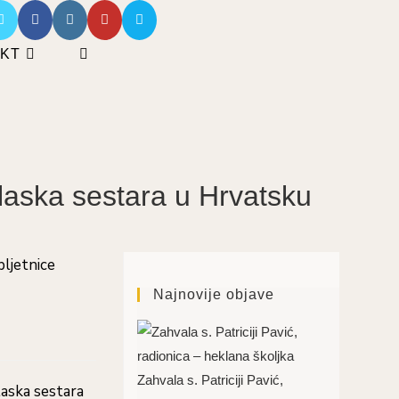
KT
UKLJUČI/ISKLJUČI
PRETRAGU
WEB-
STRANICE
olaska sestara u Hrvatsku
Najnovije objave
Zahvala s. Patriciji Pavić,
laska sestara