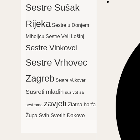
Sestre Sušak
Opens
in
Rijeka
Sestre u Donjem
a
new
Sestre Veli Lošinj
Miholjcu
window
Sestre Vinkovci
Sestre Vrhovec
Zagreb
Sestre Vukovar
Susreti mladih
suživot sa
zavjeti
Zlatna harfa
sestrama
Župa Svih Svetih Đakovo