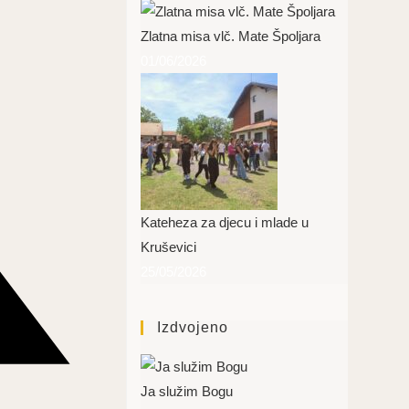
Zlatna misa vlč. Mate Špoljara
01/06/2026
Kateheza za djecu i mlade u
Kruševici
25/05/2026
Izdvojeno
Ja služim Bogu