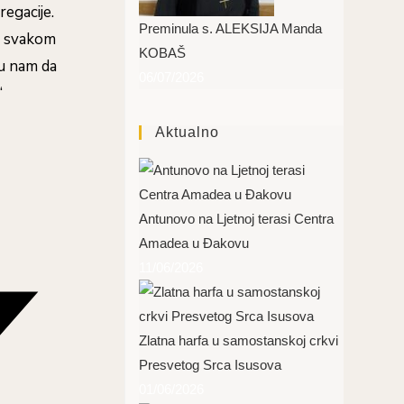
egacije.
Preminula s. ALEKSIJA Manda
šu svakom
KOBAŠ
ju nam da
06/07/2026
“
Aktualno
Antunovo na Ljetnoj terasi Centra
Amadea u Đakovu
11/06/2026
Zlatna harfa u samostanskoj crkvi
Presvetog Srca Isusova
01/06/2026