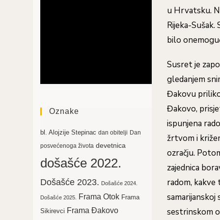
u Hrvatsku. Na
Rijeka-Sušak. 
bilo onemoguć
Susret je zapo
gledanjem snim
Đakovu priliko
Đakovo, prisje
Oznake
ispunjena rado
bl. Alojzije Stepinac
dan obitelji
Dan
žrtvom i križ
devetnica
posvećenoga života
ozračju. Potom 
došašće 2022.
zajednica bora
radom, kakve te
Došašće 2023.
Došašće 2024.
samarijanskoj s
Frama Otok
Frama
Došašće 2025.
Frama Đakovo
sestrinskom oz
Sikirevci