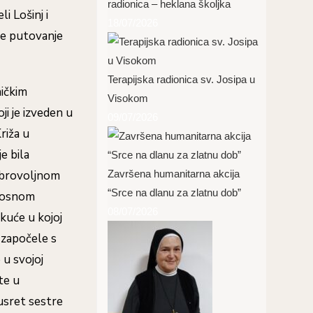
radionica – heklana školjka
i Lošinj i
18/07/2026
 je putovanje
Terapijska radionica sv. Josipa u
ničkim
Visokom
ji je izveden u
09/07/2026
riža u
e bila
dobrovoljnom
Završena humanitarna akcija
“Srce na dlanu za zlatnu dob”
adosnom
08/07/2026
 kuće u kojoj
 započele s
 u svojoj
 te u
susret sestre