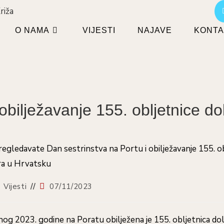
O NAMA
VIJESTI
NAJAVE
KONTA
 obilježavanje 155. obljetnice d
Objava
Vijesti
07/11/2023
objavljena:
og 2023. godine na Poratu obilježena je 155. obljetnica do