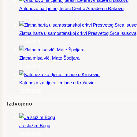
Antunovo na Ljetnoj terasi Centra Amadea u Đakovu
11/06/2026
Zlatna harfa u samostanskoj crkvi Presvetog Srca Isusova
01/06/2026
Zlatna misa vlč. Mate Špoljara
01/06/2026
Kateheza za djecu i mlade u Kruševici
25/05/2026
Izdvojeno
Ja služim Bogu
19/06/2026