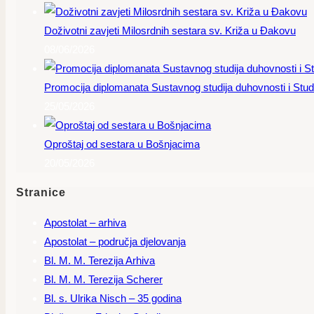
Doživotni zavjeti Milosrdnih sestara sv. Križa u Đakovu
08/06/2026
Promocija diplomanata Sustavnog studija duhovnosti i Studi
25/05/2026
Oproštaj od sestara u Bošnjacima
20/05/2026
Stranice
Apostolat – arhiva
Apostolat – područja djelovanja
Bl. M. M. Terezija Arhiva
Bl. M. M. Terezija Scherer
Bl. s. Ulrika Nisch – 35 godina