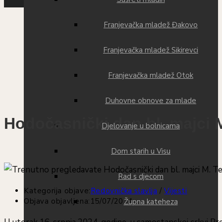
Franjevačka mladež Đakovo
Franjevačka mladež Sikirevci
Franjevačka mladež Otok
Duhovne obnove za mlade
Hodočasnički dan bl. majci M
Djelovanje u bolnicama
Dom starih u Visu
Rad s djecom
Kategorija objave:
Redovnička slavlja
/
Vijesti
Objava objavljena:
15/07/2024
Župna kateheza