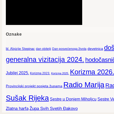
Oznake
doš
devetnica
bl. Alojzije Stepinac
dan obitelji
Dan posvećenoga života
generalna vizitacija 2024.
hodočasnič
Korizma 2026
Jubilej 2025.
Korizma 2023.
Korizma 2025.
Radio Marija
Rad
Provincijski projekt posjeta župama
Sušak Rijeka
Sestre Ve
Sestre u Donjem Miholjcu
Zlatna harfa
Župa Svih Svetih Đakovo