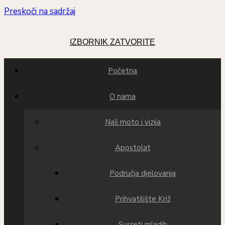
Preskoči na sadržaj
IZBORNIK
ZATVORITE
Početna
O nama
Naš moto i vizija
Apostolat
Područja djelovanja
Prihvatilište Križ
Susreti mladih