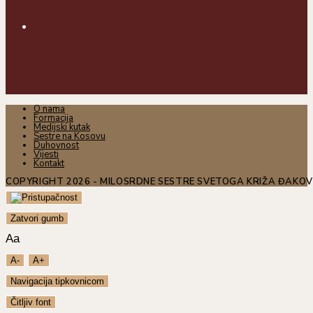
O nama
Formacija
Medijski kutak
Sestre na Kosovu
Duhovnost
Vijesti
Kontakt
COPYRIGHT 2026 - MILOSRDNE SESTRE SVETOGA KRIŽA ĐAKO
Zatvori gumb
Aa
A-
A+
Navigacija tipkovnicom
Čitljiv font