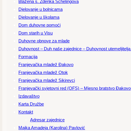
Blažena s. Zdenka Schelingova
Djelovanje u bolnicama
Djelovanje u školama
Dom duhovne pomoći
Dom starih u Visu
Duhovne obnove za mlade
Duhovnost – Duh naše zajednice – Duhovnost utemeljitelja – 
Formacija
Franjevačka mladež Đakovo
Franjevačka mladež Otok
Franjevačka mladež Sikirevci
Franjevački svjetovni red (OFS) – Mjesno bratstvo Đakovo
Izdavaštvo
Karta Družbe
Kontakt
Adresar zajednice
Majka Amadeja (Karolina) Pavlović