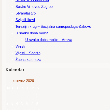
Sestre Vrhovec Zagreb
Stvaralaštvo
Svijetli likovi
Terezijin krug – Socijalna samoposluga Đakovo
U svako doba molite
U svako doba molite – Arhiva
Vijesti
Vijesti – Sadržaj
Župna kateheza
Kalendar
kolovoz 2026
N
P
U
S
Č
P
S
1
2
3
4
5
6
7
8