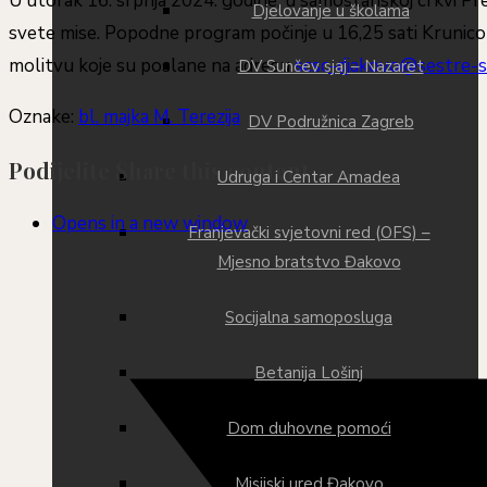
U utorak 16. srpnja 2024. godine, u samostanskoj crkvi Pre
Djelovanje u školama
svete mise. Popodne program počinje u 16,25 sati Krunicom, 
molitvu koje su poslane na adresu
scsc-djakovo@sestre-sv
DV Sunčev sjaj – Nazaret
Oznake
:
bl. majka M. Terezija
DV Podružnica Zagreb
Podijelite
Share this content
Udruga i Centar Amadea
Opens in a new window
Franjevački svjetovni red (OFS) –
Mjesno bratstvo Đakovo
Socijalna samoposluga
Betanija Lošinj
Dom duhovne pomoći
Misijski ured Đakovo