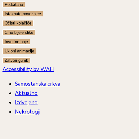
Podcrtano
Istaknute poveznice
Očisti kolačiće
Crno bijele slike
Invertne boje
Ukloni animacije
Zatvori gumb
Accessibility by WAH
Samostanska crkva
Aktualno
Izdvojeno
Nekrologij