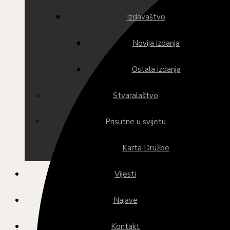
Izdavaštvo
Novija izdanja
Ostala izdanja
Stvaralaštvo
Prisutne u svijetu
Karta Družbe
Vijesti
Najave
Kontakt