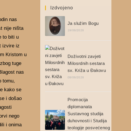
Izdvojeno
odin nas
Ja služim Bogu
t nije ništa
19/06/2026
 to biti u
 izvire iz
som Kristom u
Doživotni zavjeti
 zbog tuge
Milosrdnih sestara
sv. Križa u Đakovu
 Blagost nas
08/06/2026
o tomu,
e kako se
se i došao
Promocija
diplomanata
agosti
Sustavnog studija
prvi nego
duhovnosti i Studija
ili i onima
teologije posvećenog