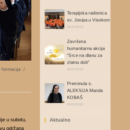
Terapijska radionica
sv. Josipa u Visokom
09/07/2026
Završena
humanitarna akcija
“Srce na dlanu za
zlatnu dob”
 formacija
/
08/07/2026
Preminula s.
ALEKSIJA Manda
KOBAŠ
06/07/2026
je u subotu,
Aktualno
ovu održana