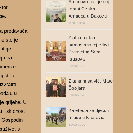
Antunovo na Ljetnoj
ktor
terasi Centra
be.
Amadea u Đakovu
11/06/2026
la predavača,
Zlatna harfa u
me što je
samostanskoj crkvi
utnje,
Presvetog Srca
nju na
Isusova
dimenzije
01/06/2026
upute o
Zlatna misa vlč. Mate
zvratiti
Špoljara
padaju u
01/06/2026
je grijehe. U
Kateheza za djecu i
u i sklonost
mlade u Kruševici
s Gospodin
25/05/2026
 suživot s