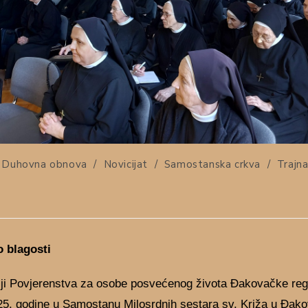
Duhovna obnova
/
Novicijat
/
Samostanska crkva
/
Trajna
o blagosti
ji Povjerenstva za osobe posvećenog života Đakovačke regi
025. godine u Samostanu Milosrdnih sestara sv. Križa u Đak