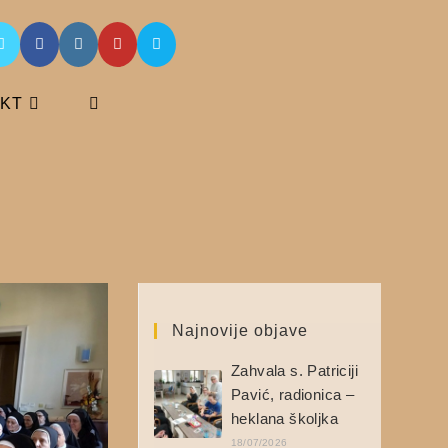
KT
Najnovije objave
Zahvala s. Patriciji
Pavić, radionica –
heklana školjka
18/07/2026