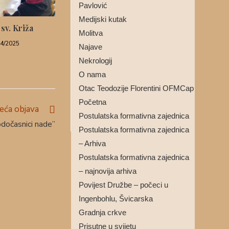
Pavlović
Medijski kutak
 sv. Križa
Molitva
04/2025
Najave
Nekrologij
O nama
Otac Teodozije Florentini OFMCap
Početna
deća objava
Postulatska formativna zajednica
dočasnici nade”
Postulatska formativna zajednica
– Arhiva
Postulatska formativna zajednica
– najnovija arhiva
Povijest Družbe – počeci u
Ingenbohlu, Švicarska
Gradnja crkve
Prisutne u svijetu