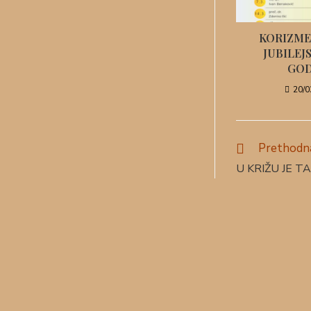
KORIZME
JUBILEJS
GOD
20/0
Prethodna
U KRIŽU JE T