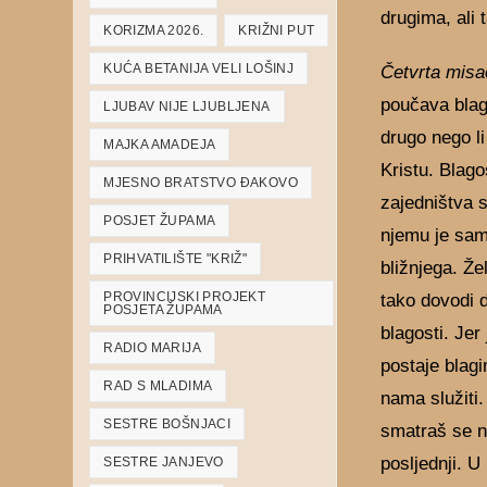
drugima, ali
KORIZMA 2026.
KRIŽNI PUT
KUĆA BETANIJA VELI LOŠINJ
Četvrta misa
poučava blago
LJUBAV NIJE LJUBLJENA
drugo nego li 
MAJKA AMADEJA
Kristu. Blago
MJESNO BRATSTVO ĐAKOVO
zajedništva s
POSJET ŽUPAMA
njemu je sam
PRIHVATILIŠTE "KRIŽ"
bližnjega. Že
PROVINCIJSKI PROJEKT
tako dovodi 
POSJETA ŽUPAMA
blagosti. Jer
RADIO MARIJA
postaje blag
RAD S MLADIMA
nama služiti. 
SESTRE BOŠNJACI
smatraš se n
posljednji. U
SESTRE JANJEVO