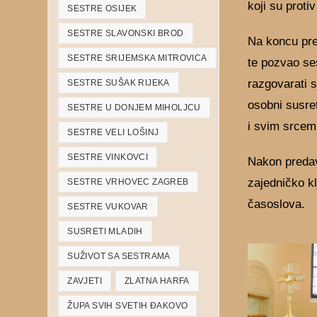
koji su protiv
SESTRE OSIJEK
SESTRE SLAVONSKI BROD
Na koncu pre
SESTRE SRIJEMSKA MITROVICA
te pozvao ses
razgovarati s
SESTRE SUŠAK RIJEKA
osobni susret
SESTRE U DONJEM MIHOLJCU
i svim srcem 
SESTRE VELI LOŠINJ
SESTRE VINKOVCI
Nakon predav
zajedničko kl
SESTRE VRHOVEC ZAGREB
časoslova.
SESTRE VUKOVAR
SUSRETI MLADIH
SUŽIVOT SA SESTRAMA
ZAVJETI
ZLATNA HARFA
ŽUPA SVIH SVETIH ĐAKOVO