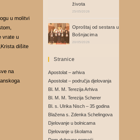
života
25/05/2026
ogu u molitvi
Oproštaj od sestara u
istom,
Bošnjacima
e vrate u
20/05/2026
Krista dišite
Stranice
sve na
Apostolat – arhiva
ožanskoga
Apostolat – područja djelovanja
Bl. M. M. Terezija Arhiva
Bl. M. M. Terezija Scherer
Bl. s. Ulrika Nisch – 35 godina
Blažena s. Zdenka Schelingova
Djelovanje u bolnicama
Djelovanje u školama
Dom duhovne pomoći