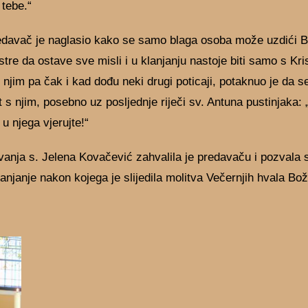
 tebe.“
davač je naglasio kako se samo blaga osoba može uzdići B
tre da ostave sve misli i u klanjanju nastoje biti samo s Kr
 njim pa čak i kad dođu neki drugi poticaji, potaknuo je da s
 s njim, posebno uz posljednje riječi sv. Antuna pustinjaka: „
u njega vjerujte!“
anja s. Jelena Kovačević zahvalila je predavaču i pozvala 
anjanje nakon kojega je slijedila molitva Večernjih hvala B