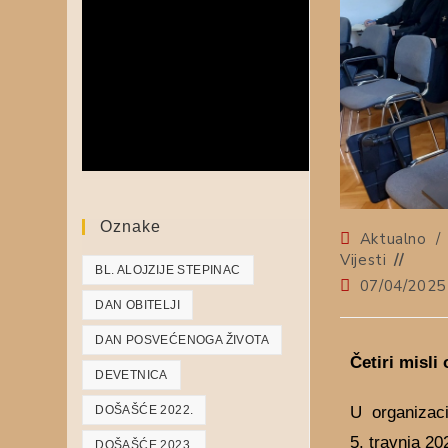
Oznake
Aktualno
/
Vijesti
BL. ALOJZIJE STEPINAC
07/04/2025
DAN OBITELJI
DAN POSVEĆENOGA ŽIVOTA
Četiri misli 
DEVETNICA
U organizaci
DOŠAŠĆE 2022.
5. travnja 2
DOŠAŠĆE 2023.