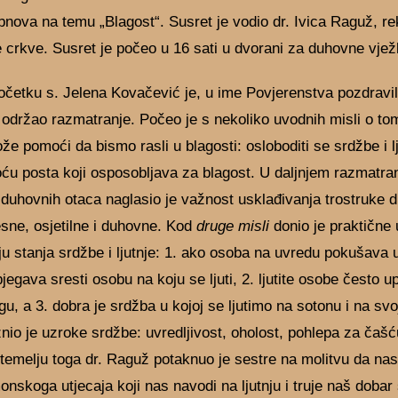
nova na temu „Blagost“. Susret je vodio dr. Ivica Raguž, re
crkve. Susret je počeo u 16 sati u dvorani za duhovne vjež
etku s. Jelena Kovačević je, u ime Povjerenstva pozdravi
 održao razmatranje. Počeo je s nekoliko uvodnih misli o to
ože pomoći da bismo rasli u blagosti: osloboditi se srdžbe i lj
ću posta koji osposobljava za blagost. U daljnjem razmatra
 duhovnih otaca naglasio je važnost usklađivanja trostruke 
esne, osjetilne i duhovne. Kod
druge misli
donio je praktične 
 stanja srdžbe i ljutnje: 1. ako osoba na uvredu pokušava u
jegava sresti osobu na koju se ljuti, 2. ljutite osobe često u
ugu, a 3. dobra je srdžba u kojoj se ljutimo na sotonu i na svo
nio je uzroke srdžbe: uvredljivost, oholost, pohlepa za čašć
 temelju toga dr. Raguž potaknuo je sestre na molitvu da na
nskoga utjecaja koji nas navodi na ljutnju i truje naš dobar