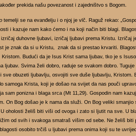
 također prekida našu povezanost i zajedništvo s Bogom.
o
temelji se na evanđelju i o njoj je vlč. Raguž rekao: „Gosp
sti i kazuje nam kako ćemo i na koji način biti blagi. Blagos
izričaj duhovne ljubavi, izričaj ljubavi prema Kristu. Izričaj je
st je znak da si u Kristu, znak da si prestao krvariti. Blagost
 Kristom. Budući da je Isus Krist sama ljubav, tko je s Isu
a ljubav. Svima želi dobro, raduje se svakom dobro. Tuguje
li sve obuzeti ljubavlju, osvojiti sve duše ljubavlju, Kristom.
do samoga Krista, koji je došao na svijet da nas pouči uprav
 ja sam ponizna i blaga srca (Mt 11,29)
.
Gospodin nam kazuj
im. On Bog došao je k nama da služi. On Bog veliki smanjio 
U oholosti želiš biti viši od ovoga i zato si ljutit na sve. U bl
ižim od svih i svakoga smatraš višim od sebe. Ne želiš biti 
 blagosti osobito trčiš u ljubavi prema onima koji su te uvrijed