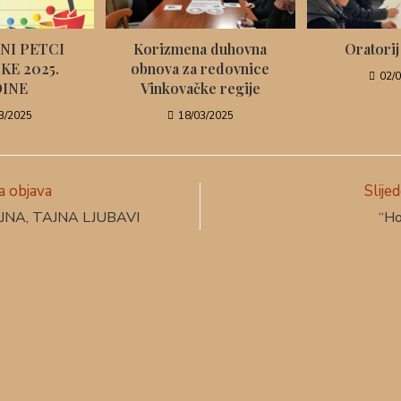
NI PETCI
Korizmena duhovna
Oratorij
KE 2025.
obnova za redovnice
02/
INE
Vinkovačke regije
3/2025
18/03/2025
 objava
Slije
AJNA, TAJNA LJUBAVI
“Ho