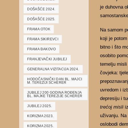
je duhovna ob
DOŠAŠĆE 2024.
samostanske 
DOŠAŠĆE 2025.
Na samom poč
FRAMA OTOK
koji je potom
FRAMA SIKIREVCI
bitno i što m
FRAMA ĐAKOVO
osobito pomo
FRANJEVAČKI JUBILEJ
temelju misli
GENERALNA VIZITACIJA 2024.
čovjeka: tjel
HODOČASNIČKI DAN BL. MAJCI
prepoznavanju
M. TEREZIJI SCHERER
uvredom i izb
JUBILEJ 200 GODINA ROĐENJA
BL. MAJKE TEREZIJE SCHERER
depresiju i t
JUBILEJ 2025.
trećoj misli
iz
uživanju. Na
KORIZMA 2023.
oslobodi demo
KORIZMA 2025.