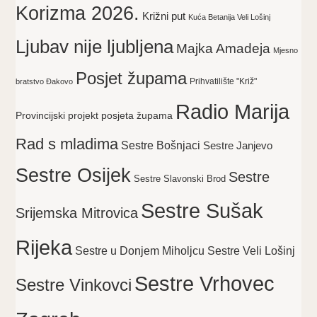
Korizma 2026.
Križni put
Kuća Betanija Veli Lošinj
Ljubav nije ljubljena
Majka Amadeja
Mjesno
Posjet župama
Prihvatilište "Križ"
bratstvo Đakovo
Radio Marija
Provincijski projekt posjeta župama
Rad s mladima
Sestre Bošnjaci
Sestre Janjevo
Sestre Osijek
Sestre
Sestre Slavonski Brod
Sestre Sušak
Srijemska Mitrovica
Rijeka
Sestre Veli Lošinj
Sestre u Donjem Miholjcu
Sestre Vrhovec
Sestre Vinkovci