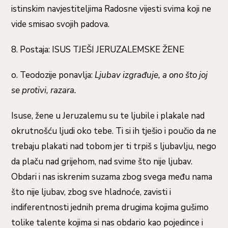
istinskim navjestiteljima Radosne vijesti svima koji ne
vide smisao svojih padova.
8. Postaja: ISUS TJEŠI JERUZALEMSKE ŽENE
o. Teodozije ponavlja:
Ljubav izgrađuje, a ono što joj
se protivi, razara.
Isuse, žene u Jeruzalemu su te ljubile i plakale nad
okrutnošću ljudi oko tebe. Ti si ih tješio i poučio da ne
trebaju plakati nad tobom jer ti trpiš s ljubavlju, nego
da plaču nad grijehom, nad svime što nije ljubav.
Obdari i nas iskrenim suzama zbog svega među nama
što nije ljubav, zbog sve hladnoće, zavisti i
indiferentnosti jednih prema drugima kojima gušimo
tolike talente kojima si nas obdario kao pojedince i