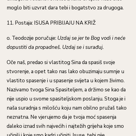
moglo biti uzvrat dara tebi i bogatstvo za drugoga.
11. Postaja: ISUSA PRIBIJAJU NA KRIŽ
o. Teodozije poručuje:
Uzdaj se jer te Bog vodi i neće
dopustiti da propadneš. Uzdaj se i surađuj.
Oče naš, predao si vlastitog Sina da spasiš svoje
stvorenje, a opet tako nas lako obuzimaju sumnje u
vlastito spasenje i u spasenje svijeta u kojem živimo.
Nazivamo tvoga Sina Spasiteljem, a držimo se kao da
nije uspio u svome spasiteljskom poslanju. Stoga je i
naša suradnja s milošću koju nam obilno pružaš tako
neznatna. Ne vjerujemo da je tvoja moć spasenja
daleko iznad svih najvećih i najtežih grijeha koje smo
učinili i koje smo kadri učiniti. Isuse, tebi nije