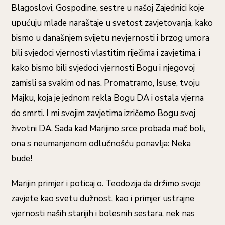
Blagoslovi, Gospodine, sestre u našoj Zajednici koje
upućuju mlade naraštaje u svetost zavjetovanja, kako
bismo u današnjem svijetu nevjernosti i brzog umora
bili svjedoci vjernosti vlastitim riječima i zavjetima, i
kako bismo bili svjedoci vjernosti Bogu i njegovoj
zamisli sa svakim od nas. Promatramo, Isuse, tvoju
Majku, koja je jednom rekla Bogu DA i ostala vjerna
do smrti. I mi svojim zavjetima izričemo Bogu svoj
životni DA. Sada kad Marijino srce probada mač boli,
ona s neumanjenom odlučnošću ponavlja: Neka
bude!
Marijin primjer i poticaj o. Teodozija da držimo svoje
zavjete kao svetu dužnost, kao i primjer ustrajne
vjernosti naših starijih i bolesnih sestara, nek nas