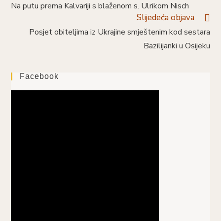
više
Na putu prema Kalvariji s blaženom s. Ulrikom Nisch
članaka
Slijedeća objava
Posjet obiteljima iz Ukrajine smještenim kod sestara
Bazilijanki u Osijeku
Facebook