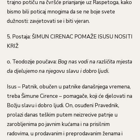
trajno potiču na čvršće prianjanje uz Raspetoga, kako
bismo bili poticaj mnogima da se ne boje svete
dužnosti: zavjetovati se i biti vjeran.
5. Postaja: ŠIMUN CIRENAC POMAŽE ISUSU NOSITI
KRIŽ
o. Teodozije poučava:
Bog nas vodi na različita mjesta
da djelujemo na njegovu slavu i dobro ljudi.
Isus – Patnik, obučen u patnike današnjega vremena,
treba Šimune Cirence – pomagače, koji će djelovati na
Božju slavu i dobro ljudi. On, osuđeni Pravednik,
prolazi danas teškim putem neizrecive patnje u
zarobljenima po javnim kućama i na prisilnim
radovima, u prodavanim i preprodavanim ženama i