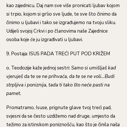
kao zajednicu. Daj nam sve više pronicati ljubav kojom
si trpio, kojom si grlio sve ljude, te sve što činimo da
činimo u ljubavi i tako se izgrađujemo na tvoju sliku.
Udijeli svojoj Crkvi i po članovima naše Zajednice
osoba koje će ju izgrađivati u ljubavi.
9. Postaja: ISUS PADA TREĆI PUT POD KRIŽEM
o. Teodozije kaže jednoj sestri:
Samo si umišljaš kad
vjeruješ da te se ne prihvaća, da te se ne voli…Budi
strpljiva i poniznija, tada ti tako što neće pasti na
pamet.
Promatramo, Isuse, prignute glave tvoj treći pad,
svjesni da se često uzdižemo nad druge, umjesto da
težimo za istinskom poniznošću, kao što je činila naša