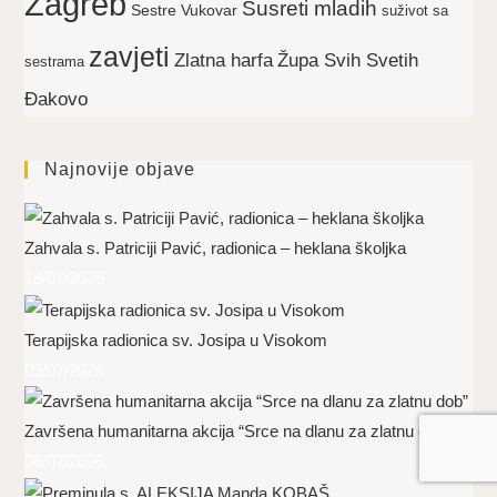
Zagreb
Susreti mladih
Sestre Vukovar
suživot sa
zavjeti
Zlatna harfa
Župa Svih Svetih
sestrama
Đakovo
Najnovije objave
Zahvala s. Patriciji Pavić, radionica – heklana školjka
18/07/2026
Terapijska radionica sv. Josipa u Visokom
09/07/2026
Završena humanitarna akcija “Srce na dlanu za zlatnu dob”
08/07/2026