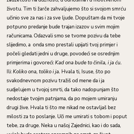
životu. Tim ti žarče zahvaljujemo što si svojom smrću
učinio sve za nas i za sve ljude. Dopuštam da mi tvoje
potpuno predanje bude trajan izazov u svim mojim
računicama. Odazvali smo se tvome pozivu da tebe
slijedimo, a onda smo prestali upijati tvoj primjer i
počeli gledati jedni u druge, povodeći se osrednjim
primjerima i govoreći:
Kad ona bude to činila, i ja ću.
Ili:
Koliko ona, toliko i ja.
Hvala ti, Isuse, što po
svakodnevnom pozivu tražiš od mene da i ja
sudjelujem u tvojoj smrti, da tako nadopunjam što
nedostaje tvojim patnjama, da po mojem umiranju
drugi žive. Hvala ti što me nikad ne ostavljaš bez
milosti za to poslanje. Uči me umirati s tobom i poput
tebe, za druge. Neka u našoj Zajednici, kao i do sada,