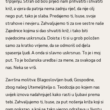
trpljenju. Strah od boli priječi nam prihvatiti i shvatiti
križ, a vjera da patnja nema zadnju riječ, da nije cilj
nego put, tako je slaba. Predajemo ti, Isuse, svoje
strahove i nevjeru. Zahvaljujemo ti za sve sestre naše
Zajednice kojima si dao shvatiti križ, i tako biti
svjedocima uskrsnuća. Doista: i ti si u grob položen
samo za kratko vrijeme, da se odmoriš od djela
spasenja ljudi. A onda si slavno uskrsnuo. To je i moj
put. To je božanska uredba i za mene, za svakoga od
nas. Neka se vrši.
Završna molitva: Blagoslovljen budi, Gospodine,
zbog našeg Utemeljitelja o. Teodozija po kojem nas
uvijek iznova nadahnjuješ kako rasti u ljubavi prema
tebi. Zahvaljujemo ti, Isuse, za put nošenja križa koji si
nam pokazao, a koji se tako vjerno odražava u životu