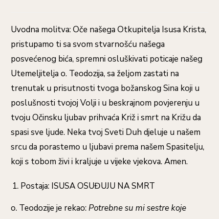
objavljena:
Uvodna molitva: Oče našega Otkupitelja Isusa Krista,
pristupamo ti sa svom stvarnošću našega
posvećenog bića, spremni osluškivati poticaje našeg
Utemeljitelja o. Teodozija, sa željom zastati na
trenutak u prisutnosti tvoga božanskog Sina koji u
poslušnosti tvojoj Volji i u beskrajnom povjerenju u
tvoju Očinsku ljubav prihvaća Križ i smrt na Križu da
spasi sve ljude. Neka tvoj Sveti Duh djeluje u našem
srcu da porastemo u ljubavi prema našem Spasitelju,
koji s tobom živi i kraljuje u vijeke vjekova. Amen.
Postaja: ISUSA OSUĐUJU NA SMRT
o. Teodozije je rekao:
Potrebne su mi sestre koje