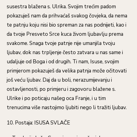
susestra blažena s. Ulrika. Svojim trećim padom
pokazuješ nam da prihvaćaš svakog čovjeka, da nema
te patnju koju nisi bio spreman za nas podnijeti, kao i
da tvoje Presveto Srce kuca živom ljubavlju prema
svakome. Snaga tvoje patnje nije umanjila tvoju
ljubav, dok nas trpljenje često zatvara u nas same i
udaljuje od Boga i od drugih. Ti nam, Isuse, svojim
primjerom pokazuješ da velika patnja može očitovati
još veću ljubav. Daj da u boli, nerazumijevanju i
ostavljenosti, po primjeru i zagovoru blažene s.
Ulrike i po poticaju našeg oca Franje, i u tim
trenucima više nastojimo ljubiti nego li tražiti ljubav.
10. Postaja: ISUSA SVLAČE