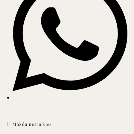
window
Možda nešto kao