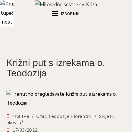
Preskoči
na
IZBORNIK
sadržaj
Križni put s izrekama o.
Teodozija
Kategorija
Molitve
/
Otac Teodozije Florentini
/
Svijetli
objave:
likovi
Objava
17/03/2022