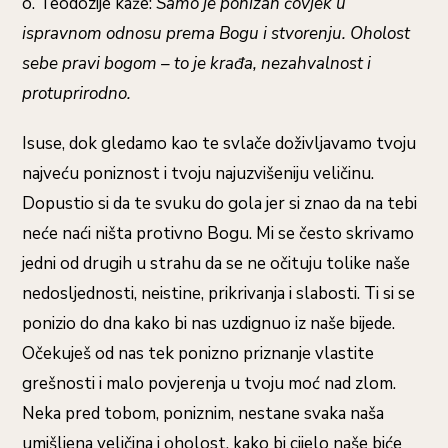
o. Teodozije kaže:
Samo je ponizan čovjek u
ispravnom odnosu prema Bogu i stvorenju. Oholost
sebe pravi bogom – to je krađa, nezahvalnost i
protuprirodno.
Isuse, dok gledamo kao te svlače doživljavamo tvoju
najveću poniznost i tvoju najuzvišeniju veličinu.
Dopustio si da te svuku do gola jer si znao da na tebi
neće naći ništa protivno Bogu. Mi se često skrivamo
jedni od drugih u strahu da se ne očituju tolike naše
nedosljednosti, neistine, prikrivanja i slabosti. Ti si se
ponizio do dna kako bi nas uzdignuo iz naše bijede.
Očekuješ od nas tek ponizno priznanje vlastite
grešnosti i malo povjerenja u tvoju moć nad zlom.
Neka pred tobom, poniznim, nestane svaka naša
umišljena veličina i oholost, kako bi cijelo naše biće