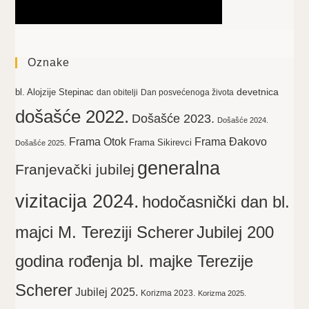
Oznake
devetnica
bl. Alojzije Stepinac
dan obitelji
Dan posvećenoga života
došašće 2022.
Došašće 2023.
Došašće 2024.
Frama Otok
Frama Đakovo
Frama Sikirevci
Došašće 2025.
generalna
Franjevački jubilej
vizitacija 2024.
hodočasnički dan bl.
majci M. Tereziji Scherer
Jubilej 200
godina rođenja bl. majke Terezije
Scherer
Jubilej 2025.
Korizma 2023.
Korizma 2025.