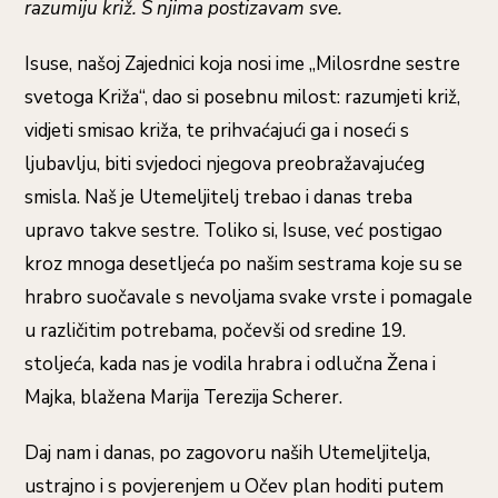
razumiju križ. S njima postizavam sve.
Isuse, našoj Zajednici koja nosi ime „Milosrdne sestre
svetoga Križa“, dao si posebnu milost: razumjeti križ,
vidjeti smisao križa, te prihvaćajući ga i noseći s
ljubavlju, biti svjedoci njegova preobražavajućeg
smisla. Naš je Utemeljitelj trebao i danas treba
upravo takve sestre. Toliko si, Isuse, već postigao
kroz mnoga desetljeća po našim sestrama koje su se
hrabro suočavale s nevoljama svake vrste i pomagale
u različitim potrebama, počevši od sredine 19.
stoljeća, kada nas je vodila hrabra i odlučna Žena i
Majka, blažena Marija Terezija Scherer.
Daj nam i danas, po zagovoru naših Utemeljitelja,
ustrajno i s povjerenjem u Očev plan hoditi putem