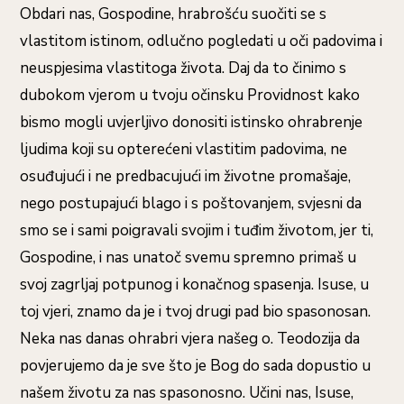
Obdari nas, Gospodine, hrabrošću suočiti se s
vlastitom istinom, odlučno pogledati u oči padovima i
neuspjesima vlastitoga života. Daj da to činimo s
dubokom vjerom u tvoju očinsku Providnost kako
bismo mogli uvjerljivo donositi istinsko ohrabrenje
ljudima koji su opterećeni vlastitim padovima, ne
osuđujući i ne predbacujući im životne promašaje,
nego postupajući blago i s poštovanjem, svjesni da
smo se i sami poigravali svojim i tuđim životom, jer ti,
Gospodine, i nas unatoč svemu spremno primaš u
svoj zagrljaj potpunog i konačnog spasenja. Isuse, u
toj vjeri, znamo da je i tvoj drugi pad bio spasonosan.
Neka nas danas ohrabri vjera našeg o. Teodozija da
povjerujemo da je sve što je Bog do sada dopustio u
našem životu za nas spasonosno. Učini nas, Isuse,