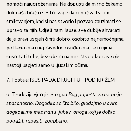
pomoći najugroženijima. Ne dopusti da mirno čekamo
dok naša braća i sestre vape dan i noć za tvojim
smilovanjem, kad si nas stvorio i pozvao zauzimati se
upravo za njih. Udijeli nam, Isuse, sve dublje shvaćati
da je pravi uspjeh činiti dobro, osobito najnemoćnijima,
potlačenima i nepravedno osuđenima, te u njima
susretati tebe, bez obzira na mnoštvo oko nas koje
nastoji uspjeti samo u ljudskim očima.
7. Postaja: ISUS PADA DRUGI PUT POD KRIŽEM
o. Teodozije vjeruje:
Što god Bog pripušta za mene je
spasonosno. Dogodilo se što bilo, gledajmo u svim
događajima milosrdnu ljubav onoga koji je došao
potražiti i spasiti izgubljeno.