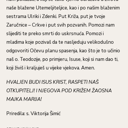
naše blažene Utemeljiteljice, kao i po našim blaženim
sestrama Ulriki i Zdenki. Put Križa, put je tvoje
Zaručnice – Crkve i put svih pozvanih. Pomozi nam
slijediti te preko smrti do uskrsnuća. Pomozi i
mladima koje pozivaš da te nasljeduju velikodušno
odgovoriti Očevu planu spasenja, kao što je to učinio
naš o. Teodozije, po primjeru, Isuse, koji si nam dao ti,
koji živiš i kraljuješ u vijeke vjekova. Amen.
HVALJEN BUDI ISUS KRIST, RASPETI NAŠ
OTKUPITELJ! I NJEGOVA POD KRIŽEM ŽAOSNA
MAJKA MARIJA!
Priredila: s. Viktorija Šimić