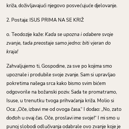
križa, doživljavajući njegovo posvećujuće djelovanje.
2. Postaja: ISUS PRIMA NA SE KRIŽ
o. Teodozije kaže:
Kada se upozna i odabere svoje
zvanje, tada preostaje samo jedno: biti vjeran do
kraja!
Zahvaljujemo ti, Gospodine, za sve po kojima smo
upoznale i produbile svoje zvanje. Sam si upravljao
pokretima našega srca kako bismo svim bićem
odgovorile na božanski poziv. Sada te promatramo,
Isuse, u trenutku tvoga prihvaćanja križa. Molio si
Oca: „Oče, izbavi me od ovoga časa.“ I dodao: „No, zato
dođoh u ovaj čas. Oče, proslavi ime svoje!“ I mi smo u
punoj slobodi odlučivanja odabrale ovo zvanje koje je