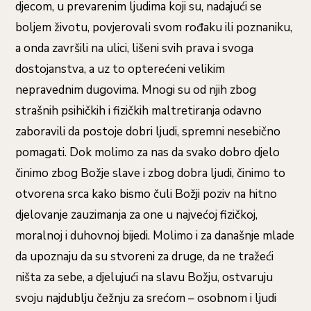
djecom, u prevarenim ljudima koji su, nadajući se
boljem životu, povjerovali svom rođaku ili poznaniku,
a onda završili na ulici, lišeni svih prava i svoga
dostojanstva, a uz to opterećeni velikim
nepravednim dugovima. Mnogi su od njih zbog
strašnih psihičkih i fizičkih maltretiranja odavno
zaboravili da postoje dobri ljudi, spremni nesebično
pomagati. Dok molimo za nas da svako dobro djelo
činimo zbog Božje slave i zbog dobra ljudi, činimo to
otvorena srca kako bismo čuli Božji poziv na hitno
djelovanje zauzimanja za one u najvećoj fizičkoj,
moralnoj i duhovnoj bijedi. Molimo i za današnje mlade
da upoznaju da su stvoreni za druge, da ne tražeći
ništa za sebe, a djelujući na slavu Božju, ostvaruju
svoju najdublju čežnju za srećom – osobnom i ljudi