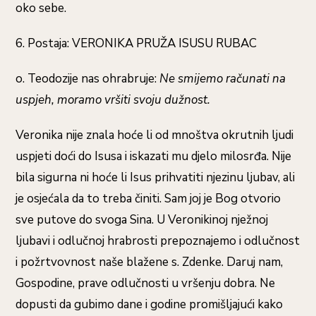
oko sebe.
6. Postaja: VERONIKA PRUŽA ISUSU RUBAC
o. Teodozije nas ohrabruje:
Ne smijemo računati na
uspjeh, moramo vršiti svoju dužnost.
Veronika nije znala hoće li od mnoštva okrutnih ljudi
uspjeti doći do Isusa i iskazati mu djelo milosrđa. Nije
bila sigurna ni hoće li Isus prihvatiti njezinu ljubav, ali
je osjećala da to treba činiti. Sam joj je Bog otvorio
sve putove do svoga Sina. U Veronikinoj nježnoj
ljubavi i odlučnoj hrabrosti prepoznajemo i odlučnost
i požrtvovnost naše blažene s. Zdenke. Daruj nam,
Gospodine, prave odlučnosti u vršenju dobra. Ne
dopusti da gubimo dane i godine promišljajući kako