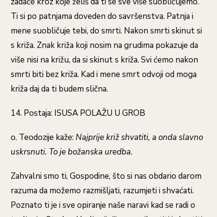
zadaće kroz koje želiš da ti se sve više suobličujemo.
Ti si po patnjama doveden do savršenstva. Patnja i
mene suobličuje tebi, do smrti. Nakon smrti skinut si
s križa. Znak križa koji nosim na grudima pokazuje da
više nisi na križu, da si skinut s križa. Svi ćemo nakon
smrti biti bez križa. Kad i mene smrt odvoji od moga
križa daj da ti budem slična.
14. Postaja: ISUSA POLAŽU U GROB
o. Teodozije kaže:
Najprije križ shvatiti, a onda slavno
uskrsnuti. To je božanska uredba.
Zahvalni smo ti, Gospodine, što si nas obdario darom
razuma da možemo razmišljati, razumjeti i shvaćati.
Poznato ti je i sve opiranje naše naravi kad se radi o