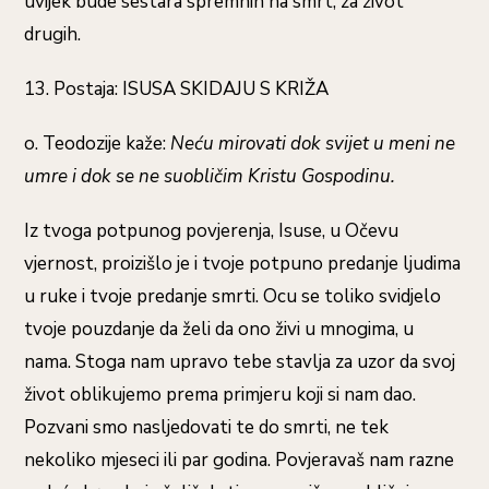
uvijek bude sestara spremnih na smrt, za život
drugih.
13. Postaja: ISUSA SKIDAJU S KRIŽA
o. Teodozije kaže:
Neću mirovati dok svijet u meni ne
umre i dok se ne suobličim Kristu Gospodinu.
Iz tvoga potpunog povjerenja, Isuse, u Očevu
vjernost, proizišlo je i tvoje potpuno predanje ljudima
u ruke i tvoje predanje smrti. Ocu se toliko svidjelo
tvoje pouzdanje da želi da ono živi u mnogima, u
nama. Stoga nam upravo tebe stavlja za uzor da svoj
život oblikujemo prema primjeru koji si nam dao.
Pozvani smo nasljedovati te do smrti, ne tek
nekoliko mjeseci ili par godina. Povjeravaš nam razne