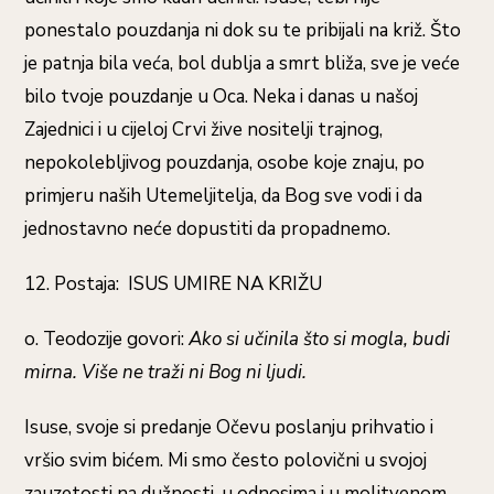
ponestalo pouzdanja ni dok su te pribijali na križ. Što
je patnja bila veća, bol dublja a smrt bliža, sve je veće
bilo tvoje pouzdanje u Oca. Neka i danas u našoj
Zajednici i u cijeloj Crvi žive nositelji trajnog,
nepokolebljivog pouzdanja, osobe koje znaju, po
primjeru naših Utemeljitelja, da Bog sve vodi i da
jednostavno neće dopustiti da propadnemo.
12. Postaja: ISUS UMIRE NA KRIŽU
o. Teodozije govori:
Ako si učinila što si mogla, budi
mirna. Više ne traži ni Bog ni ljudi.
Isuse, svoje si predanje Očevu poslanju prihvatio i
vršio svim bićem. Mi smo često polovični u svojoj
zauzetosti na dužnosti, u odnosima i u molitvenom