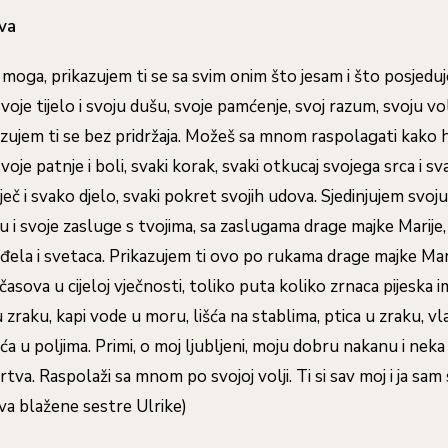
va
a moga, prikazujem ti se sa svim onim što jesam i što posjedu
voje tijelo i svoju dušu, svoje pamćenje, svoj razum, svoju vo
zujem ti se bez pridržaja. Možeš sa mnom raspolagati kako 
voje patnje i boli, svaki korak, svaki otkucaj svojega srca i sv
ječ i svako djelo, svaki pokret svojih udova. Sjedinjujem svoj
u i svoje zasluge s tvojima, sa zaslugama drage majke Marije
anđela i svetaca. Prikazujem ti ovo po rukama drage majke Mar
časova u cijeloj vječnosti, toliko puta koliko zrnaca pijeska i
 zraku, kapi vode u moru, lišća na stablima, ptica u zraku, vl
eća u poljima. Primi, o moj ljubljeni, moju dobru nakanu i neka
va. Raspolaži sa mnom po svojoj volji. Ti si sav moj i ja sam 
va blažene sestre Ulrike)