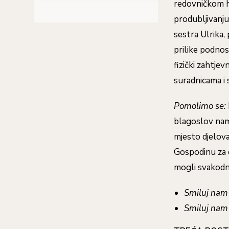
redovničkom ha
produbljivanju
sestra Ulrika, 
prilike podnosi
fizički zahtje
suradnicama i
Pomolimo se:
blagoslov nama
mjesto djelova
Gospodinu za 
mogli svakodne
Smiluj nam
Smiluj nam 