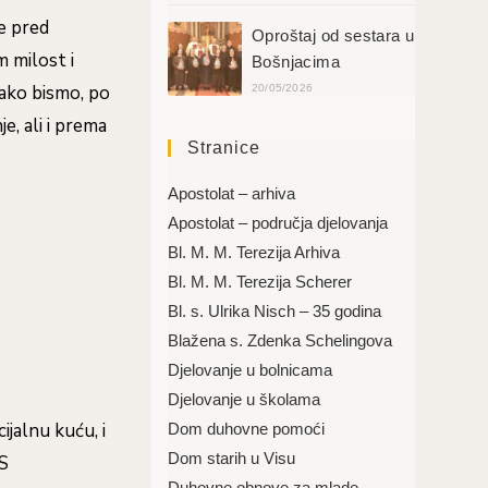
e pred
Oproštaj od sestara u
m milost i
Bošnjacima
kako bismo, po
20/05/2026
e, ali i prema
Stranice
Apostolat – arhiva
Apostolat – područja djelovanja
Bl. M. M. Terezija Arhiva
Bl. M. M. Terezija Scherer
Bl. s. Ulrika Nisch – 35 godina
Blažena s. Zdenka Schelingova
Djelovanje u bolnicama
Djelovanje u školama
jalnu kuću, i
Dom duhovne pomoći
Dom starih u Visu
 S
Duhovne obnove za mlade