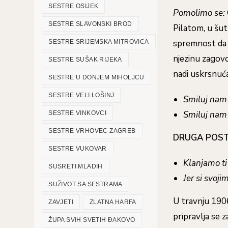
SESTRE OSIJEK
Pomolimo se:
SESTRE SLAVONSKI BROD
Pilatom, u šutn
spremnost da 
SESTRE SRIJEMSKA MITROVICA
njezinu zagovo
SESTRE SUŠAK RIJEKA
nadi uskrsnuć
SESTRE U DONJEM MIHOLJCU
SESTRE VELI LOŠINJ
Smiluj nam
Smiluj nam 
SESTRE VINKOVCI
SESTRE VRHOVEC ZAGREB
DRUGA POST
SESTRE VUKOVAR
Klanjamo ti 
SUSRETI MLADIH
Jer si svoji
SUŽIVOT SA SESTRAMA
U travnju 1906
ZAVJETI
ZLATNA HARFA
pripravlja se 
ŽUPA SVIH SVETIH ĐAKOVO