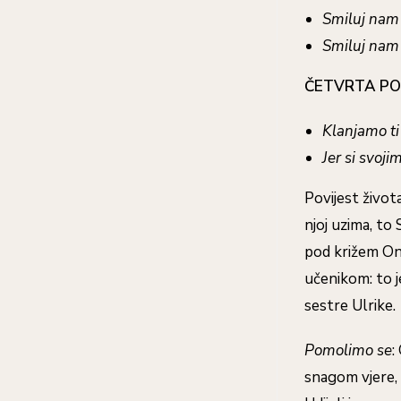
Smiluj nam
Smiluj nam 
ČETVRTA PO
Klanjamo ti 
Jer si svoji
Povijest život
njoj uzima, to
pod križem Ono
učenikom: to j
sestre Ulrike.
Pomolimo se
:
snagom vjere, 