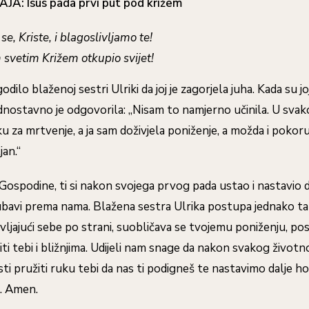
AJA:
Isus pada prvi put pod križem
se, Kriste, i blagoslivljamo te!
m svetim Križem otkupio svijet!
ilo blaženoj sestri Ulriki da joj je zagorjela juha. Kada su jo
ednostavno je odgovorila: „Nisam to namjerno učinila. U svako
iku za mrtvenje, a ja sam doživjela poniženje, a možda i pokor
jan.“
Gospodine, ti si nakon svojega prvog pada ustao i nastavio da
jubavi prema nama. Blažena sestra Ulrika postupa jednako t
vljajući sebe po strani, suobličava se tvojemu poniženju, pos
iti tebi i bližnjima. Udijeli nam snage da nakon svakog život
i pružiti ruku tebi da nas ti podigneš te nastavimo dalje ho
a. Amen.