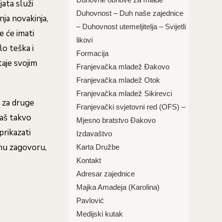
jata služi
Duhovnost – Duh naše zajednice
ja novakinja,
– Duhovnost utemeljitelja – Svijetli
e će imati
likovi
lo teška i
Formacija
taje svojim
Franjevačka mladež Đakovo
Franjevačka mladež Otok
Franjevačka mladež Sikirevci
a za druge
Franjevački svjetovni red (OFS) –
baš takvo
Mjesno bratstvo Đakovo
prikazati
Izdavaštvo
inu zagovoru,
Karta Družbe
Kontakt
Adresar zajednice
Majka Amadeja (Karolina)
Pavlović
Medijski kutak