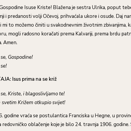
Gospodine Isuse Kriste! Blažena je sestra Ulrika, poput teb
ji i predanosti volji Očevoj, prihvaćala ukore i osude. Daj na
i mi to možemo činiti u svakodnevnim životnim zbivanjima, 
ru, mogli radosno koračati prema Kalvariji, prema brdu patnj
a. Amen.
 se, Gospodine!
se!
AJA:
Isus prima na se križ
se, Kriste, i blagoslivljamo te!
m svetim Križem otkupio svijet!
. godine vraća se postulantica Franciska u Hegne, u provinci
za redovničko oblačenje koje je bilo 24. travnja 1906. godine.