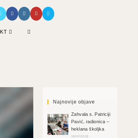
KT
Najnovije objave
Zahvala s. Patriciji
Pavić, radionica –
heklana školjka
18/07/2026