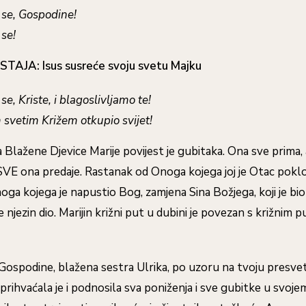
 se, Gospodine!
se!
STAJA:
Isus susreće svoju svetu Majku
se, Kriste, i blagoslivljamo te!
m svetim Križem otkupio svijet!
a Blažene Djevice Marije povijest je gubitaka. Ona sve prima,
 SVE ona predaje. Rastanak od Onoga kojega joj je Otac poklo
ga kojega je napustio Bog, zamjena Sina Božjega, koji je bio i
e njezin dio. Marijin križni put u dubini je povezan s križnim
 Gospodine, blažena sestra Ulrika, po uzoru na tvoju presve
prihvaćala je i podnosila sva poniženja i sve gubitke u svoje