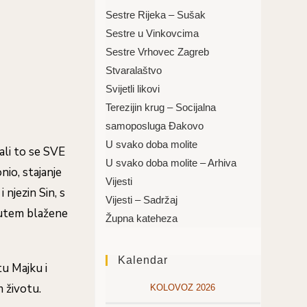
Sestre Rijeka – Sušak
Sestre u Vinkovcima
Sestre Vrhovec Zagreb
Stvaralaštvo
Svijetli likovi
Terezijin krug – Socijalna
samoposluga Đakovo
U svako doba molite
 ali to se SVE
U svako doba molite – Arhiva
nio, stajanje
Vijesti
 njezin Sin, s
Vijesti – Sadržaj
 putem blažene
Župna kateheza
Kalendar
tu Majku i
m životu.
KOLOVOZ 2026