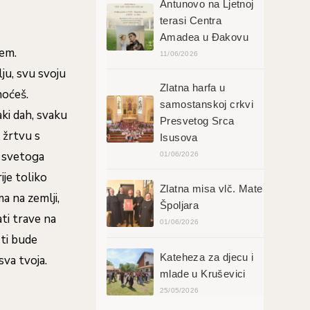
Antunovo na Ljetnoj
terasi Centra
Amadea u Đakovu
jem.
11/06/2026
lju, svu svoju
Zlatna harfa u
hoćeš.
samostanskoj crkvi
aki dah, svaku
Presvetog Srca
u žrtvu s
Isusova
, svetoga
01/06/2026
ije toliko
Zlatna misa vlč. Mate
ma na zemlji,
Špoljara
ati trave na
01/06/2026
 ti bude
Kateheza za djecu i
sva tvoja.
mlade u Kruševici
25/05/2026