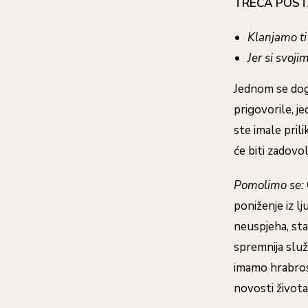
TREĆA POST
Klanjamo ti 
Jer si svoji
Jednom se dogod
prigovorile, j
ste imale pril
će biti zadovol
Pomolimo se:
poniženje iz l
neuspjeha, sta
spremnija služ
imamo hrabrost
novosti život