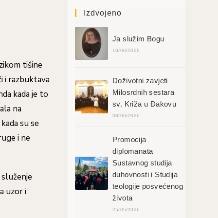
Izdvojeno
Ja služim Bogu
19/06/2026
zikom tišine
či i razbuktava
Doživotni zavjeti
Milosrdnih sestara
nda kada je to
sv. Križa u Đakovu
ala na
08/06/2026
 kada su se
ruge i ne
Promocija
diplomanata
Sustavnog studija
duhovnosti i Studija
o služenje
teologije posvećenog
a uzor i
života
25/05/2026