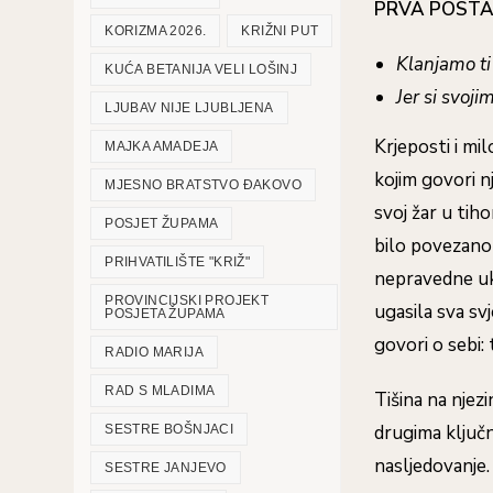
PRVA POSTA
KORIZMA 2026.
KRIŽNI PUT
Klanjamo ti 
KUĆA BETANIJA VELI LOŠINJ
Jer si svoji
LJUBAV NIJE LJUBLJENA
Krjeposti i mi
MAJKA AMADEJA
kojim govori nj
MJESNO BRATSTVO ĐAKOVO
svoj žar u tih
POSJET ŽUPAMA
bilo povezano 
PRIHVATILIŠTE "KRIŽ"
nepravedne uk
PROVINCIJSKI PROJEKT
ugasila sva svj
POSJETA ŽUPAMA
govori o sebi:
RADIO MARIJA
RAD S MLADIMA
Tišina na njezi
drugima ključn
SESTRE BOŠNJACI
nasljedovanje.
SESTRE JANJEVO