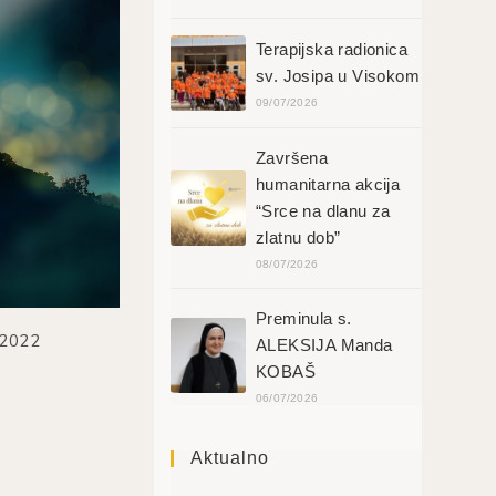
Terapijska radionica
sv. Josipa u Visokom
09/07/2026
Završena
humanitarna akcija
“Srce na dlanu za
zlatnu dob”
08/07/2026
Preminula s.
/2022
ALEKSIJA Manda
KOBAŠ
06/07/2026
Aktualno