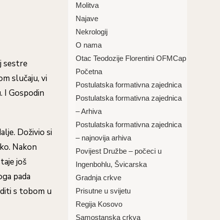
Molitva
Najave
Nekrologij
O nama
Otac Teodozije Florentini OFMCap
j sestre
Početna
m slučaju, vi
Postulatska formativna zajednica
u. I Gospodin
Postulatska formativna zajednica
– Arhiva
Postulatska formativna zajednica
lje. Doživio si
– najnovija arhiva
ako. Nakon
Povijest Družbe – počeci u
taje još
Ingenbohlu, Švicarska
noga pada
Gradnja crkve
diti s tobom u
Prisutne u svijetu
Regija Kosovo
Samostanska crkva