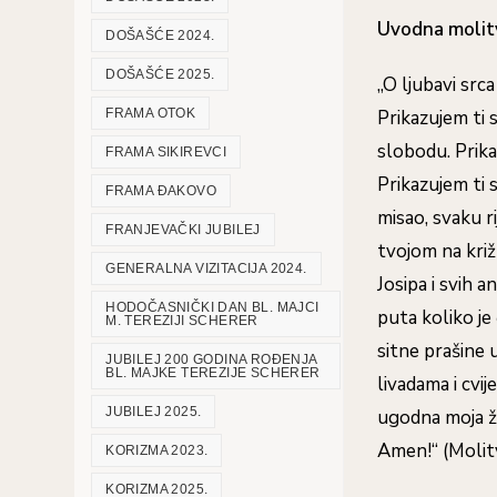
Uvodna molit
DOŠAŠĆE 2024.
DOŠAŠĆE 2025.
„O ljubavi src
Prikazujem ti s
FRAMA OTOK
slobodu. Prika
FRAMA SIKIREVCI
Prikazujem ti s
FRAMA ĐAKOVO
misao, svaku ri
FRANJEVAČKI JUBILEJ
tvojom na križ
GENERALNA VIZITACIJA 2024.
Josipa i svih 
HODOČASNIČKI DAN BL. MAJCI
puta koliko je 
M. TEREZIJI SCHERER
sitne prašine u
JUBILEJ 200 GODINA ROĐENJA
BL. MAJKE TEREZIJE SCHERER
livadama i cvij
JUBILEJ 2025.
ugodna moja žrt
Amen!“ (Molit
KORIZMA 2023.
KORIZMA 2025.