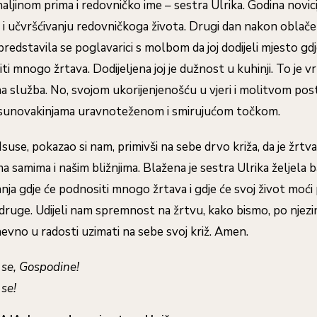
ljinom prima i redovničko ime – sestra Ulrika. Godina novici
 i učvršćivanju redovničkoga života. Drugi dan nakon oblačen
predstavila se poglavarici s molbom da joj dodijeli mjesto gdj
ti mnogo žrtava. Dodijeljena joj je dužnost u kuhinji. To je vr
vna služba. No, svojom ukorijenjenošću u vjeri i molitvom pos
 sunovakinjama uravnoteženom i smirujućom točkom.
Isuse, pokazao si nam, primivši na sebe drvo križa, da je žrtv
 samima i našim bližnjima. Blažena je sestra Ulrika željela 
nja gdje će podnositi mnogo žrtava i gdje će svoj život moći 
druge. Udijeli nam spremnost na žrtvu, kako bismo, po njez
vno u radosti uzimati na sebe svoj križ. Amen.
 se, Gospodine!
se!