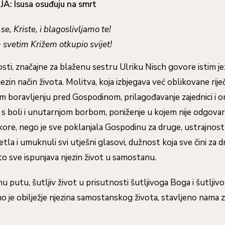
JA:
Isusa osuđuju na smrt
se, Kriste, i blagoslivljamo te!
m svetim Križem otkupio svijet!
losti, značajne za blaženu sestru Ulriku Nisch govore istim je
ezin način života. Molitva, koja izbjegava već oblikovane rije
om boravljenju pred Gospodinom, prilagođavanje zajednici i o
s boli i unutarnjom borbom, poniženje u kojem nije odgovar
ore, nego je sve poklanjala Gospodinu za druge, ustrajnost
etla i umuknuli svi utješni glasovi, dužnost koja sve čini za d
 to sve ispunjava njezin život u samostanu.
nu putu, šutljiv život u prisutnosti šutljivoga Boga i šutljiv
o je obilježje njezina samostanskog života, stavljeno nama z