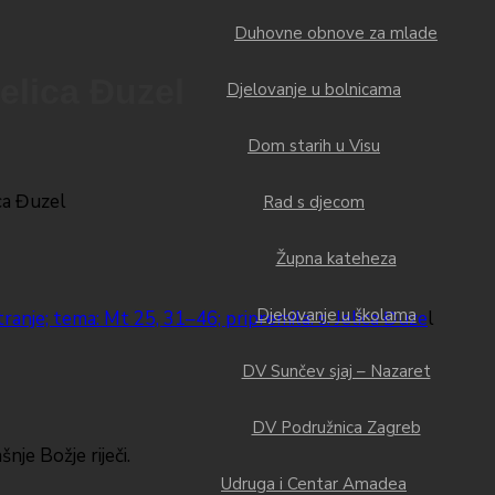
Duhovne obnove za mlade
Jelica Đuzel
Djelovanje u bolnicama
Dom starih u Visu
Rad s djecom
Župna kateheza
Djelovanje u školama
ranje; tema: Mt 25, 31–46; pripremila: s. Jelica Đuze
l
DV Sunčev sjaj – Nazaret
DV Podružnica Zagreb
nje Božje riječi.
Udruga i Centar Amadea