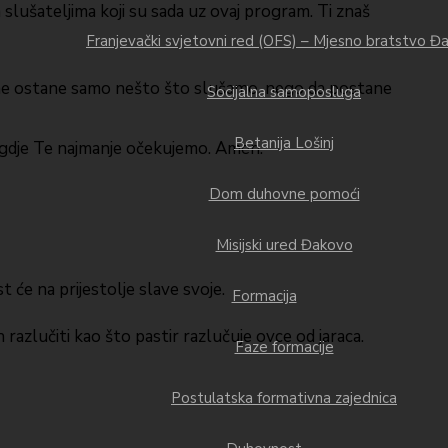
slušateljima koji su sada uz ovaj program. Ti znaš
Franjevački svjetovni red (OFS) – Mjesno bratstvo Đ
ječ ne ostane samo nešto što slušamo, nego da postane
Socijalna samoposluga
Betanija Lošinj
gdje Te najmanje očekujemo. Amen.
Dom duhovne pomoći
Misijski ured Đakovo
st će na prijestolje slave svoje.
Formacija
h razlučiti kao što pastir razlučuje ovce od jaraca.
Faze formacije
Postulatska formativna zajednica