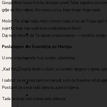
Gospodine Isuse Kriste, dolazim pred Tebe zajedno sa svim 
gdje se tko nalazi, što nosi u srcu, koje brige i koje nade.
Molim Te, smiri naše misli i otvori naše srce, da Tvoja ri
svjetlo koje nas vodi kroz svakodnevni život.
Daj nam milost da Te danas prepoznamo — osobito ondje 
Poslušajmo dio Evanđelja po Mateju:
U ono vrijeme reče Isus svojim učenicima:
„Kad Sin Čovječji dođe u slavi i svi anđeli njegovi s njime, sje
I sabrat će se pred njim svi narodi, a on će ih jedne od drugi
Postavit će ovce sebi zdesna, a jarce slijeva.
Tada će kralj reći onima sebi zdesna: