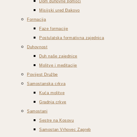
Dom duhovne pomoći
Misijski ured Đakovo
Formacija
Faze formacije
Postulatska formativna zajednica
Duhovnost
Duh naše zajednice
Molitve i meditacije
Povijest Družbe
Samostanska crkva
Kuća molitve
Gradnja crkve
Samostani
Sestre na Kosovu
Samostan Vrhovec Zagreb