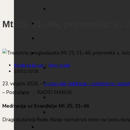
Mt 25, 31–46; pripremila: s. 
Medijski kutak
/
Meditacije
23/02/2026
23. veljače 2026. –
Ljubav nije ljubljena – korizmeno razmat
– Poslušajte :: RADIO MARIJA
Meditacija uz Evanđelje Mt 25, 31–46
Dragi slušatelji Radio Marije razmatrati ćemo na temu današ