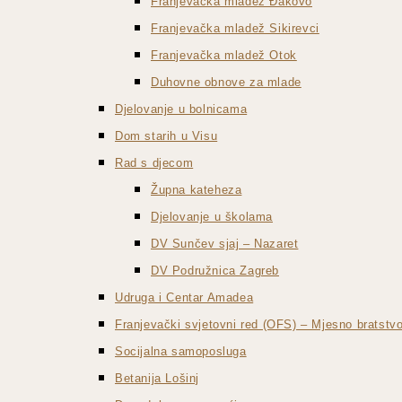
Franjevačka mladež Đakovo
Franjevačka mladež Sikirevci
Franjevačka mladež Otok
Duhovne obnove za mlade
Djelovanje u bolnicama
Dom starih u Visu
Rad s djecom
Župna kateheza
Djelovanje u školama
DV Sunčev sjaj – Nazaret
DV Podružnica Zagreb
Udruga i Centar Amadea
Franjevački svjetovni red (OFS) – Mjesno bratst
Socijalna samoposluga
Betanija Lošinj