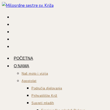
POČETNA
O NAMA
Naš moto i vizija
Apostolat
Područja djelovanja
Prihvatilište Križ
Susreti mladih