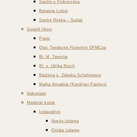
Sestre u Vinkovcima
Betanija Lošinj
Sestre Rijeka – Sušak
Svijetli likovi
Popis
Otac Teodozije Florentini OFMCap
Bl. M. Terezija
Bl. s. Ulrika Nisch
Blažena s. Zdenka Schelingova
Majka Amadeja (Karolina) Pavlović
Nekrologij
Medijski kutak
Izdavaštvo
Novija izdanja
Ostala izdanja