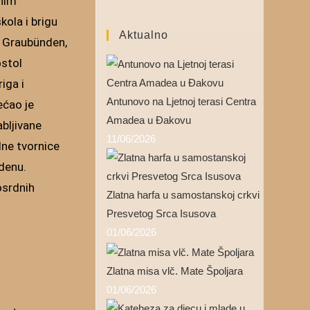
dnim
ola i brigu
Aktualno
n Graubünden,
ostol
iga i
Antunovo na Ljetnoj terasi Centra
ećao je
Amadea u Đakovu
bljivane
11/06/2026
dne tvornice
idenu.
osrdnih
Zlatna harfa u samostanskoj crkvi
Presvetog Srca Isusova
01/06/2026
Zlatna misa vlč. Mate Špoljara
01/06/2026