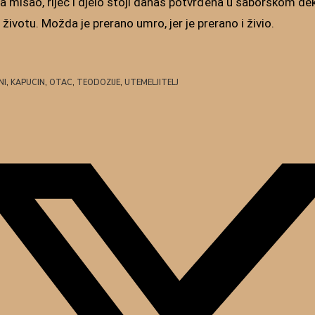
a misao, riječ i djelo stoji danas potvrđena u saborskom de
ivotu. Možda je prerano umro, jer je prerano i živio.
NI
,
KAPUCIN
,
OTAC
,
TEODOZIJE
,
UTEMELJITELJ