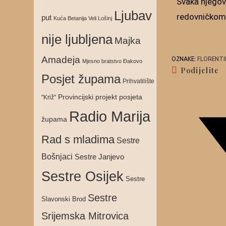
Svaka njegov
Ljubav
redovničkom ž
put
Kuća Betanija Veli Lošinj
nije ljubljena
Majka
Amadeja
OZNAKE
:
FLORENTI
Mjesno bratstvo Đakovo
Podijelite
Posjet župama
Prihvatilište
Provincijski projekt posjeta
"Križ"
Radio Marija
župama
Rad s mladima
Sestre
Bošnjaci
Sestre Janjevo
Sestre Osijek
Sestre
Sestre
Slavonski Brod
Srijemska Mitrovica