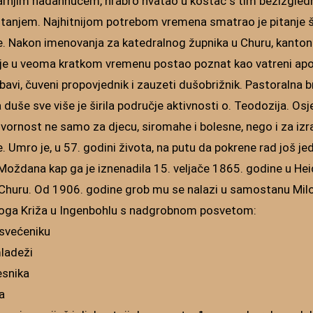
rnjim nadahnućem, hrabro hvatao u koštac s tim bezizgle
tanjem. Najhitnijom potrebom vremena smatrao je pitanje šk
. Nakon imenovanja za katedralnog župnika u Churu, kanto
 je u veoma kratkom vremenu postao poznat kao vatreni ap
bavi, čuveni propovjednik i zauzeti dušobrižnik. Pastoralna br
duše sve više je širila područje aktivnosti o. Teodozija. Osj
ornost ne samo za djecu, siromahe i bolesne, nego i za izra
ke. Umro je, u 57. godini života, na putu da pokrene rad još je
 Moždana kap ga je iznenadila 15. veljače 1865. godine u He
 Churu. Od 1906. godine grob mu se nalazi u samostanu Mil
toga Križa u Ingenbohlu s nadgrobnom posvetom:
svećeniku
mladeži
lesnika
a