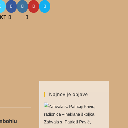
KT
Najnovije objave
enbohlu
Zahvala s. Patriciji Pavić,