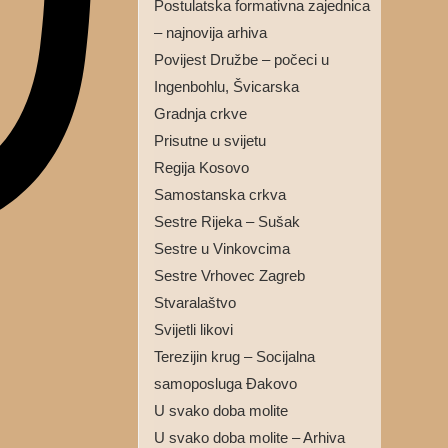
Postulatska formativna zajednica
– najnovija arhiva
Povijest Družbe – počeci u
Ingenbohlu, Švicarska
Gradnja crkve
Prisutne u svijetu
Regija Kosovo
Samostanska crkva
Sestre Rijeka – Sušak
Sestre u Vinkovcima
Sestre Vrhovec Zagreb
Stvaralaštvo
Svijetli likovi
Terezijin krug – Socijalna
samoposluga Đakovo
U svako doba molite
U svako doba molite – Arhiva