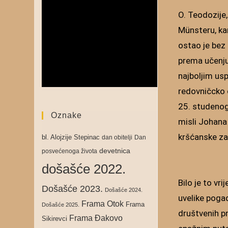
O. Teodozije
Münsteru, ka
ostao je bez 
prema učenju.
najboljim usp
redovničcko o
25. studenog
Oznake
misli Johana
kršćanske za
bl. Alojzije Stepinac
dan obitelji
Dan
devetnica
posvećenoga života
došašće 2022.
Bilo je to vr
Došašće 2023.
Došašće 2024.
uvelike pogađ
Frama Otok
Frama
Došašće 2025.
društvenih pr
Frama Đakovo
Sikirevci