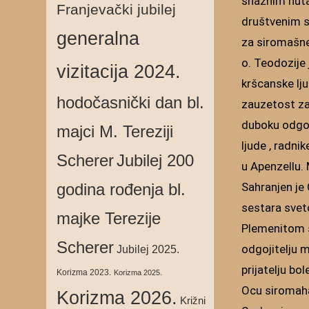
snažnim nuta
Franjevački jubilej
društvenim s
generalna
za siromašne
o. Teodozije
vizitacija 2024.
kršcanske lju
hodočasnički dan bl.
zauzetost za 
duboku odgov
majci M. Tereziji
ljude , radni
Scherer
Jubilej 200
u Apenzellu.
Sahranjen je
godina rođenja bl.
sestara sve
majke Terezije
Plemenitom 
Scherer
odgojitelju 
Jubilej 2025.
prijatelju bo
Korizma 2023.
Korizma 2025.
Ocu siromah
Korizma 2026.
Križni