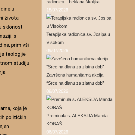
radionica – heklana školjka
odine u
18/07/2026
ni života
ku sklonost
Terapijska radionica sv. Josipa u
aziji, s
Visokom
ine, primivši
09/07/2026
ja teologije
atnom studiju
nja
Završena humanitarna akcija
“Srce na dlanu za zlatnu dob”
08/07/2026
jama, koja je
Preminula s. ALEKSIJA Manda
 političkih i
KOBAŠ
onjen
06/07/2026