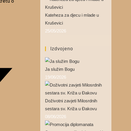
kretu o
Kateheza za djecu i mlade u
Kruševici
25/05/2026
Izdvojeno
Ja služim Bogu
19/06/2026
Doživotni zavjeti Milosrdnih
sestara sv. Križa u Đakovu
08/06/2026