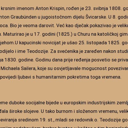
, krsnim imenom Anton Krispin, rođen je 23. svibnja 1808. g
nton Graubünden u jugoistočnom dijelu Švicarske. U 8. godi
oca. Bio je veoma darovit. Već kao dječak pokazivao je veli
 Maturirao je u 17. godini (1825.) u Churu na katoličkoj gimn
jehom.U kapucinski novicijat je ušao 25. listopada 1825. god
dijelo i ime Teodozije. Za svećenika je zaređen nakon studi
a 1830. godine. Godinu dana prije ređenja posvetio se priv
 Michaela Sailera, koje su osvjetljavale mogucnost poveziva
povijedi ljubavi s humanitarnim pokretima toga vremena.
ijeme duboke socijalne bijede u europskim industrijskim zeml
ala široke slojeve. U tako burnom i složenom vremenu, velikih
eviranja sredinom 19. st., mladi se redovnik o. Teodozije g