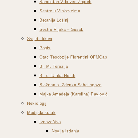
Samostan Vrhovec Zagreb
Sestre u Vinkovcima
Betanija Lošinj
Sestre Rijeka – Sušak
Svijetli likovi
Popis
Otac Teodozije Florentini OFMCap
Bl. M. Terezija
Bl. s. Ulrika Nisch
Blažena s. Zdenka Schelingova
Majka Amadeja (Karolina) Pavlović
Nekrologij
Medijski kutak
Izdavaštvo
Novija izdanja