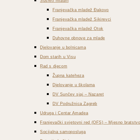
Susreti mladih
Franjevačka mladež Đakovo
Franjevačka mladež Sikirevci
Franjevačka mladež Otok
Duhovne obnove za mlade
Djelovanje u bolnicama
Dom starih u Visu
Rad s djecom
Župna kateheza
Djelovanje u školama
DV Sunčev sjaj – Nazaret
DV Podružnica Zagreb
Udruga i Centar Amadea
Franjevački svjetovni red (OFS) – Mjesno bratst
Socijalna samoposluga