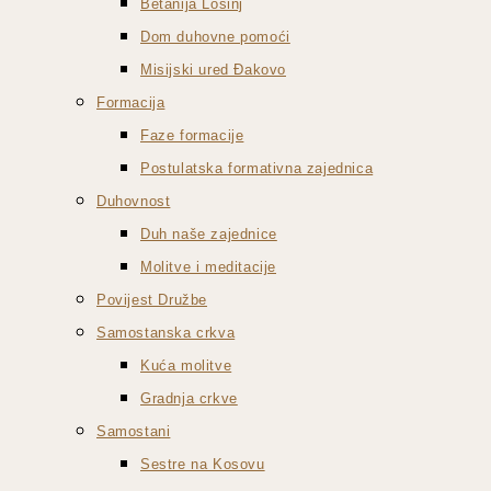
Betanija Lošinj
Dom duhovne pomoći
Misijski ured Đakovo
Formacija
Faze formacije
Postulatska formativna zajednica
Duhovnost
Duh naše zajednice
Molitve i meditacije
Povijest Družbe
Samostanska crkva
Kuća molitve
Gradnja crkve
Samostani
Sestre na Kosovu