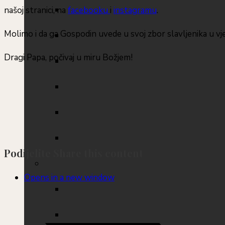
našoj stranici, na
facebooku
i
instagramu
.
Molimo i da ga Gospodin uvede u svoj zbor slavljenika u vj
Dragi Papa, počivaj u miru Božjem!
Podijelite
Share this content
Opens in a new window