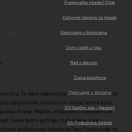
Franjevačka mladež Otok
Duhovne obnove za mlade
e Ocu
Djelovanje u bolnicama
Dom starih u Visu
Rad s djecom
Župna kateheza
Djelovanje u školama
vome Ocu. Ta vijest odjeknula je našim samostanom, te
ena njegova slika na oltaru sv. Josipa. Sestre prate
DV Sunčev sjaj – Nazaret
oga papu Franju. Najprije zahvaljujemo Gospodinu za
ijet, za sve dobre poticaje i duše koje je priveo
DV Podružnica Zagreb
te nam poslati svoje zahvale za Papu Franju ovdje na