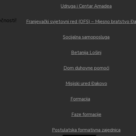
Udruga i Centar Amadea
ečnosti!
Franjevački svjetovni red (OFS) – Mjesno bratstvo Đ
Socijalna samoposluga
Betanija Lošinj
Dom duhovne pomoći
Misijski ured Đakovo
Formacija
Faze formacije
Postulatska formativna zajednica