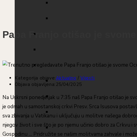
Papa Franjo otišao je svom
Kategorija objave:
Aktualno
/
Vijesti
Objava objavljena:
25/04/2025
Na Uskrsni ponedjeljak u 7:35 naš Papa Franjo otišao je s
je odmah u samostanskoj crkvi Presv. Srca Isusova postavlj
sva zbivanja u Vatikanu i uključuju u molitve našega dobr
njegov život i sve što je po njemu učinio dobro za Crkvu i sv
Gospodinu … Pridružite se našim molitvama zahvale i može