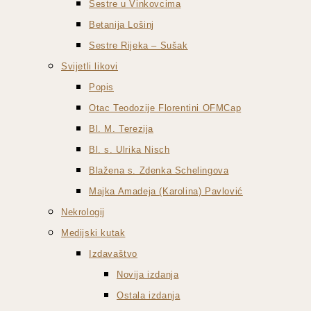
Sestre u Vinkovcima
Betanija Lošinj
Sestre Rijeka – Sušak
Svijetli likovi
Popis
Otac Teodozije Florentini OFMCap
Bl. M. Terezija
Bl. s. Ulrika Nisch
Blažena s. Zdenka Schelingova
Majka Amadeja (Karolina) Pavlović
Nekrologij
Medijski kutak
Izdavaštvo
Novija izdanja
Ostala izdanja