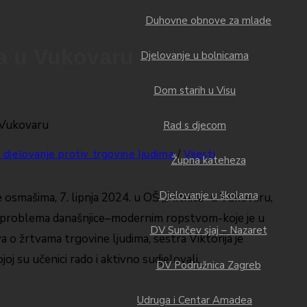
Duhovne obnove za mlade
ma u Vukovaru
Djelovanje u bolnicama
Dom starih u Visu
Rad s djecom
i djelovanje protiv trgovine ljudima
/
Vijesti
Župna kateheza
Djelovanje u školama
nje osmašima, 7. lipnja 2024. u OŠ „Mitnica“ u Vukovaru,
od problema današnjice–modernim ropstvom-koje je u
DV Sunčev sjaj – Nazaret
 o žrtvama trgovine ljudima, sestra Viktorija je
oj su učenici rado i aktivno sudjelovali.
DV Podružnica Zagreb
Udruga i Centar Amadea