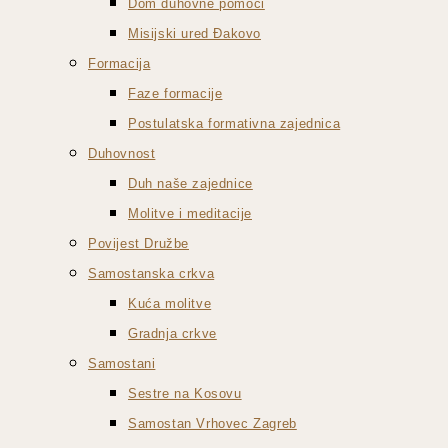
Dom duhovne pomoći
Misijski ured Đakovo
Formacija
Faze formacije
Postulatska formativna zajednica
Duhovnost
Duh naše zajednice
Molitve i meditacije
Povijest Družbe
Samostanska crkva
Kuća molitve
Gradnja crkve
Samostani
Sestre na Kosovu
Samostan Vrhovec Zagreb