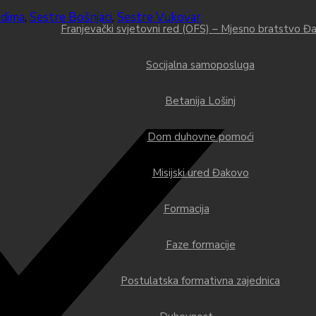
udima
,
Sestre Bošnjaci
,
Sestre Vukovar
Franjevački svjetovni red (OFS) – Mjesno bratstvo Đ
Socijalna samoposluga
Betanija Lošinj
Dom duhovne pomoći
Misijski ured Đakovo
Formacija
Faze formacije
Postulatska formativna zajednica