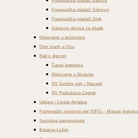
Franjevačka mladež Đakovo
Franjevačka mladež Sikirevci
Franjevačka mladež Otok
Duhovne obnove za mlade
Djelovanje u bolnicama
Dom starih u Visu
Rad s djecom
Župna kateheza
Djelovanje u školama
DV Sunčev sjaj – Nazaret
DV Podružnica Zagreb
Udruga i Centar Amadea
Franjevački svjetovni red (OFS) – Mjesno bratst
Socijalna samoposluga
Betanija Lošinj