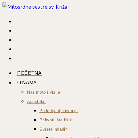
Preskoči
na
sadržaj
POČETNA
O NAMA
Naš moto i vizija
Apostolat
Područja djelovanja
Prihvatilište Križ
Susreti mladih