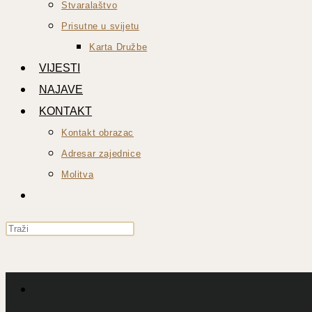
Stvaralaštvo
Prisutne u svijetu
Karta Družbe
VIJESTI
NAJAVE
KONTAKT
Kontakt obrazac
Adresar zajednice
Molitva
UKLJUČI/ISKLJUČI
PRETRAGU
Press
WEB-
Escape
STRANICE
to
close
the