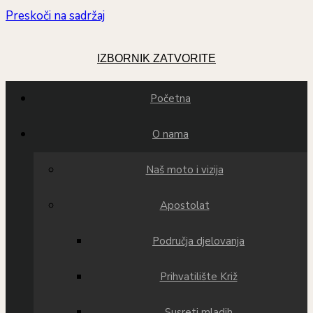
Preskoči na sadržaj
IZBORNIK
ZATVORITE
Početna
O nama
Naš moto i vizija
Apostolat
Područja djelovanja
Prihvatilište Križ
Susreti mladih