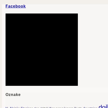
Facebook
Oznake
doš