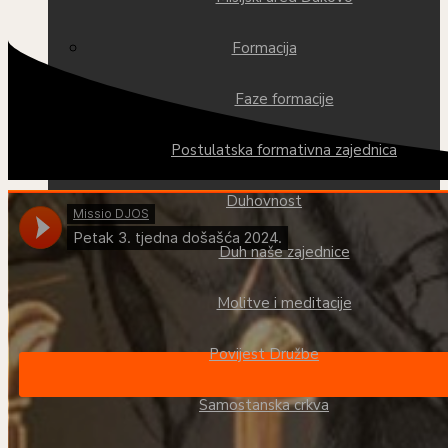
Formacija
Faze formacije
Postulatska formativna zajednica
Duhovnost
Duh naše zajednice
Molitve i meditacije
Povijest Družbe
Samostanska crkva