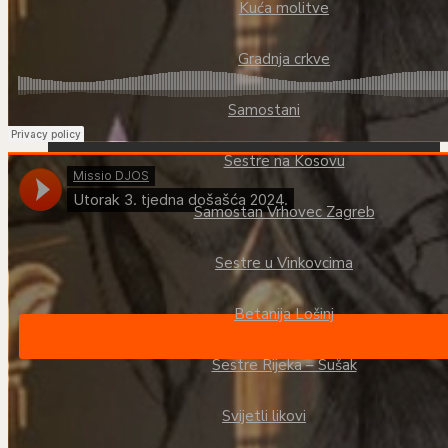
Kuća molitve
Gradnja crkve
Samostani
Sestre na Kosovu
Samostan Vrhovec Zagreb
Sestre u Vinkovcima
Betanija Lošinj
Sestre Rijeka – Sušak
Svijetli likovi