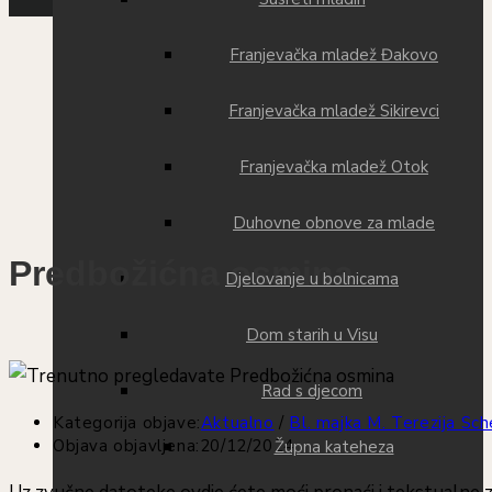
Franjevačka mladež Đakovo
Franjevačka mladež Sikirevci
Franjevačka mladež Otok
Duhovne obnove za mlade
Predbožićna osmina
Djelovanje u bolnicama
Dom starih u Visu
Rad s djecom
Kategorija objave:
Aktualno
/
Bl. majka M. Terezija Sch
Objava objavljena:
20/12/2024
Župna kateheza