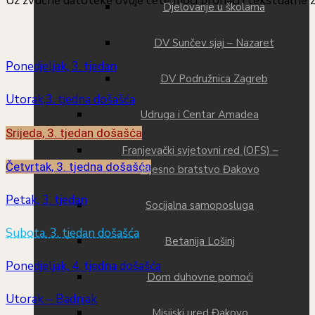
Uz zvučne datoteke ovdje ćete moći pronaći i tekstualne 
Djelovanje u školama
DV Sunčev sjaj – Nazaret
Ponedjeljak, 3. tjedan
DV Podružnica Zagreb
Utorak,3. tjedna došašća
Udruga i Centar Amadea
Srijeda, 3. tjedan došašća
Franjevački svjetovni red (OFS) –
Četvrtak, 3. tjedna došašća
Mjesno bratstvo Đakovo
Petak, 3. tjedan
Socijalna samoposluga
Subota, 3. tjedan došašća
Betanija Lošinj
Po
nedjeljak, 4. tjedna došašća
Dom duhovne pomoći
Utorak – Badnjak
Misijski ured Đakovo