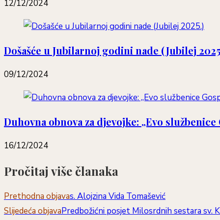
12/12/2024
Došašće u Jubilarnoj godini nade (Jubilej 2025
09/12/2024
Duhovna obnova za djevojke: „Evo službenice 
16/12/2024
Pročitaj više članaka
Prethodna objava
s. Alojzina Vida Tomašević
Slijedeća objava
Predbožićni posjet Milosrdnih sestara sv. 