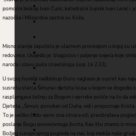
pomoćni biskup Ivan Ćurić, katedralni župnik Ivan Lenić i jo
nazočile i Milosrdne sestre sv. Križa.
Misno slavlje započelo je ulaznom procesijom u kojoj su uz
redovnice. Uslijedio je blagoslov i paljenje svijeća koje simb
naroda
i
slavu puka izraelskoga
(usp. Lk 2,32).
U svojoj homiliji nadbiskup Đuro naglasio je susret kao najv
susretu starca Šimuna i djeteta Isusa u kojem se dogodio su
rasplamsava čežnju za Bogom i vjernike potiče na to da vi
Djeteta. „Šimun, ponukan od Duha, vidi i prepoznaje Krista. I
To je veliko čudo vjere: ona otvara oči, preobražava pogled,
poslanje Bogu posvećenoga života. Kao što znamo iz mnogih
Božjeg suosjećajnog pogleda na nas, koji mekša naše grudi ka