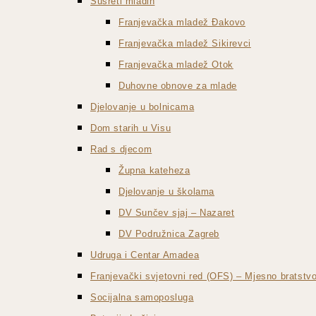
Susreti mladih
Franjevačka mladež Đakovo
Franjevačka mladež Sikirevci
Franjevačka mladež Otok
Duhovne obnove za mlade
Djelovanje u bolnicama
Dom starih u Visu
Rad s djecom
Župna kateheza
Djelovanje u školama
DV Sunčev sjaj – Nazaret
DV Podružnica Zagreb
Udruga i Centar Amadea
Franjevački svjetovni red (OFS) – Mjesno bratst
Socijalna samoposluga