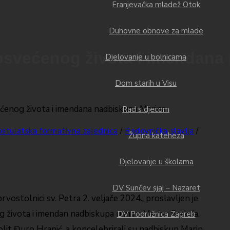
Franjevačka mladež Otok
Duhovne obnove za mlade
posvećenog života i imendana
Djelovanje u bolnicama
Dom starih u Visu
Rad s djecom
stulatska formativna zajednica
/
Redovnička slavlja
/
Župna kateheza
Djelovanje u školama
DV Sunčev sjaj – Nazaret
ostolnici sv. Petra 2. veljače 2024., proslavljen je
života i imendan nadbiskupa u miru Marina Srakića.
DV Podružnica Zagreb
it Đuro Hranić, a koncelebrirali su nadbiskup Marin,