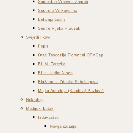
Samostan Vrhovec Zagreb
Sestre u Vinkovcima
Betanija Lošinj
Sestre Rijeka – Sušak
Svijetli likovi
Popis
Otac Teodozije Florentini OFMCap
Bl. M. Terezija
Bl. s. Ulrika Nisch
Blažena s. Zdenka Schelingova
Majka Amadeja (Karolina) Pavlović
Nekrologij
Medijski kutak
Izdavaštvo
Novija izdanja