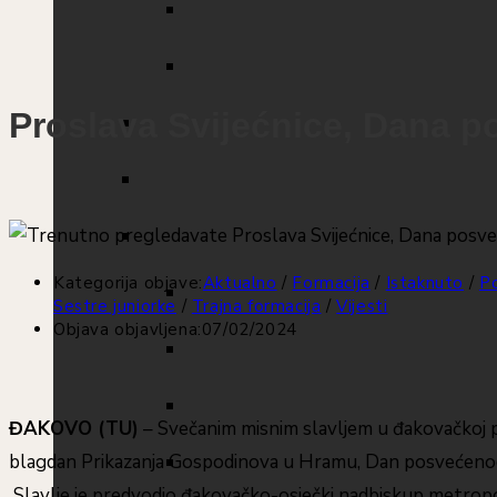
Proslava Svijećnice, Dana 
Kategorija objave:
Aktualno
/
Formacija
/
Istaknuto
/
Po
Sestre juniorke
/
Trajna formacija
/
Vijesti
Objava objavljena:
07/02/2024
ĐAKOVO (TU)
– Svečanim misnim slavljem u đakovačkoj prv
blagdan Prikazanja Gospodinova u Hramu, Dan posvećenog 
Slavlje je predvodio đakovačko-osječki nadbiskup metropol