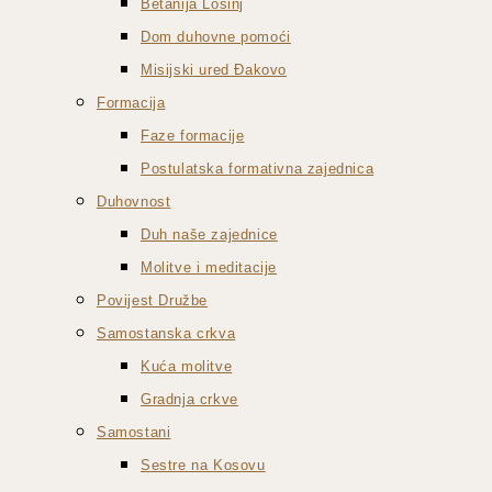
Betanija Lošinj
Dom duhovne pomoći
Misijski ured Đakovo
Formacija
Faze formacije
Postulatska formativna zajednica
Duhovnost
Duh naše zajednice
Molitve i meditacije
Povijest Družbe
Samostanska crkva
Kuća molitve
Gradnja crkve
Samostani
Sestre na Kosovu