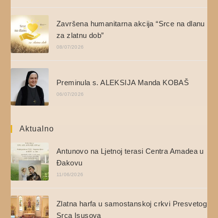
Završena humanitarna akcija “Srce na dlanu
za zlatnu dob”
08/07/2026
Preminula s. ALEKSIJA Manda KOBAŠ
06/07/2026
Aktualno
Antunovo na Ljetnoj terasi Centra Amadea u
Đakovu
11/06/2026
Zlatna harfa u samostanskoj crkvi Presvetog
Srca Isusova