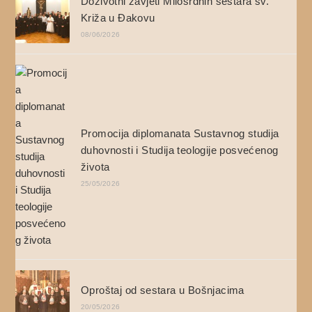
Doživotni zavjeti Milosrdnih sestara sv.
Križa u Đakovu
08/06/2026
Promocija diplomanata Sustavnog studija
duhovnosti i Studija teologije posvećenog
života
25/05/2026
Oproštaj od sestara u Bošnjacima
20/05/2026