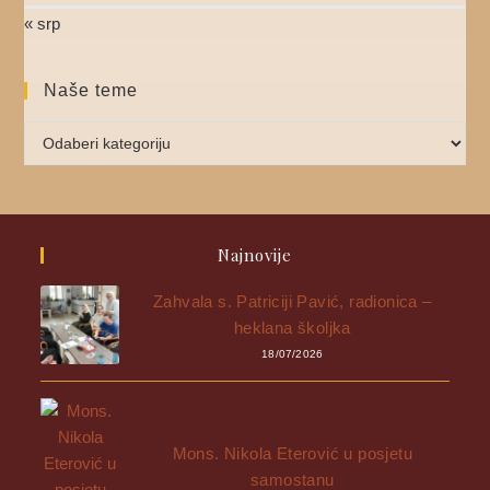
« srp
Naše teme
Najnovije
Zahvala s. Patriciji Pavić, radionica –
heklana školjka
18/07/2026
Mons. Nikola Eterović u posjetu
samostanu