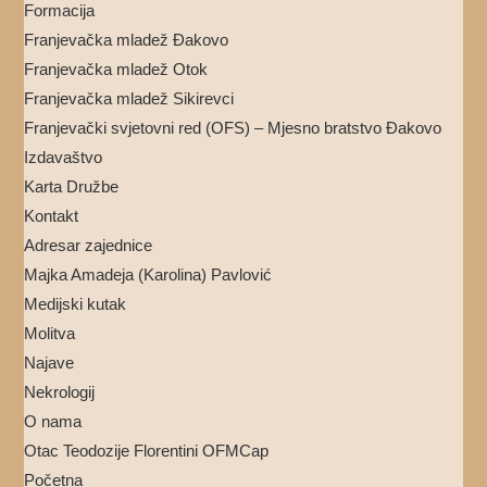
Formacija
Franjevačka mladež Đakovo
Franjevačka mladež Otok
Franjevačka mladež Sikirevci
Franjevački svjetovni red (OFS) – Mjesno bratstvo Đakovo
Izdavaštvo
Karta Družbe
Kontakt
Adresar zajednice
Majka Amadeja (Karolina) Pavlović
Medijski kutak
Molitva
Najave
Nekrologij
O nama
Otac Teodozije Florentini OFMCap
Početna