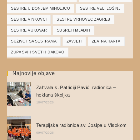
SESTRE U DONJEM MIHOLJCU
SESTRE VELI LOŠINJ
SESTRE VINKOVCI
SESTRE VRHOVEC ZAGREB
SESTRE VUKOVAR
SUSRETI MLADIH
SUŽIVOT SA SESTRAMA
ZAVJETI
ZLATNA HARFA
ŽUPA SVIH SVETIH ĐAKOVO
Najnovije objave
Zahvala s. Patriciji Pavić, radionica –
heklana školjka
18/07/2026
Terapijska radionica sv. Josipa u Visokom
09/07/2026