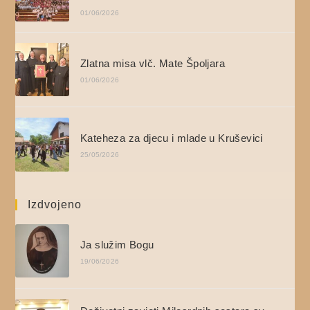
01/06/2026
Zlatna misa vlč. Mate Špoljara
01/06/2026
Kateheza za djecu i mlade u Kruševici
25/05/2026
Izdvojeno
Ja služim Bogu
19/06/2026