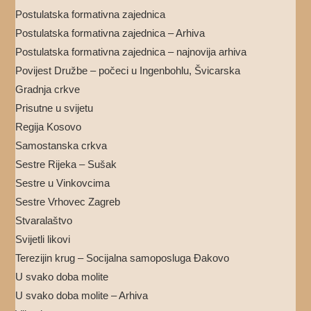
Postulatska formativna zajednica
Postulatska formativna zajednica – Arhiva
Postulatska formativna zajednica – najnovija arhiva
Povijest Družbe – počeci u Ingenbohlu, Švicarska
Gradnja crkve
Prisutne u svijetu
Regija Kosovo
Samostanska crkva
Sestre Rijeka – Sušak
Sestre u Vinkovcima
Sestre Vrhovec Zagreb
Stvaralaštvo
Svijetli likovi
Terezijin krug – Socijalna samoposluga Đakovo
U svako doba molite
U svako doba molite – Arhiva