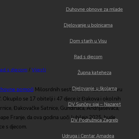
Duhovne obnove za mlade
Djelovanje u bolnicama
Dom starih u Visu
Rad s djecom
ad s djecom
/
Vijesti
Župna kateheza
Djelovanje u školama
hovne pomoći
Milosrdnih sestara sv. Križa u Đakovu
. Okupilo se 17 obitelji i 47 djece iz Đakova i okolnih
DV Sunčev sjaj – Nazaret
rnice, Đakovačke Satnice, Gundinaca, Andrijaševaca,
ape Franje, da ova godina uoči Jubileja 2025. bude
DV Podružnica Zagreb
ce s djecom.
Udruga i Centar Amadea