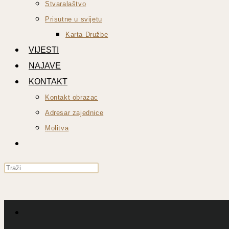
Stvaralaštvo
Prisutne u svijetu
Karta Družbe
VIJESTI
NAJAVE
KONTAKT
Kontakt obrazac
Adresar zajednice
Molitva
UKLJUČI/ISKLJUČI
PRETRAGU
Press
WEB-
Escape
STRANICE
to
close
the