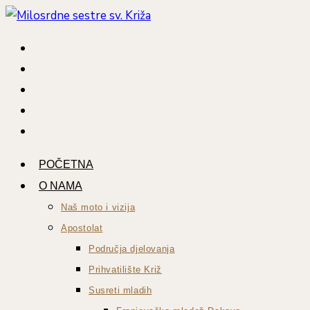
Preskoči
na
sadržaj
POČETNA
O NAMA
Naš moto i vizija
Apostolat
Područja djelovanja
Prihvatilište Križ
Susreti mladih