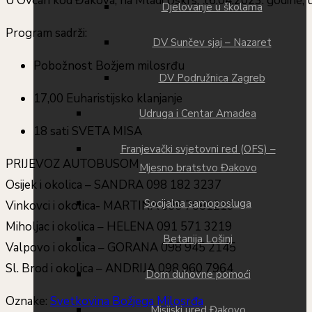
U Ovčari kod Đakova, na Mladi Uskrs, 16.04.2023. godine, u
Djelovanje u školama
Program sadrži:
DV Sunčev sjaj – Nazaret
Pobožnost Božjem milosrđu
DV Podružnica Zagreb
17,00 Euharistijsko klanjanje
Udruga i Centar Amadea
18 sati SVETA MISA
Franjevački svjetovni red (OFS) –
PRIJEVOZ AUTOBUSOM
Mjesno bratstvo Đakovo
Osijek i okolica – SANDRA 098 182 3237
Socijalna samoposluga
Vinkovci i okolica- MARTINA 099 7881219
Miholjac i okolica – HELENA 091 571 3219
Betanija Lošinj
Valpovo i okolica – GORANA 098 945 2145
Sl. Brod i okolica – ANDRIJA 098 960 7964
Dom duhovne pomoći
Oznake
:
Svetkovina Božjega Milosrđa
Misijski ured Đakovo