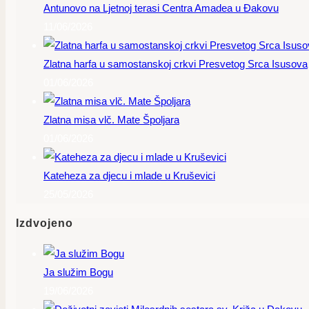
Antunovo na Ljetnoj terasi Centra Amadea u Đakovu
11/06/2026
Zlatna harfa u samostanskoj crkvi Presvetog Srca Isusova
01/06/2026
Zlatna misa vlč. Mate Špoljara
01/06/2026
Kateheza za djecu i mlade u Kruševici
25/05/2026
Izdvojeno
Ja služim Bogu
19/06/2026