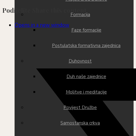
Podijelite
Share this content
Formacija
Opens in a new window
Faze formacije
Postulatska formativna zajednica
Duhovnost
Duh naše zajednice
Molitve i meditacije
Povijest Družbe
Samostanska crkva