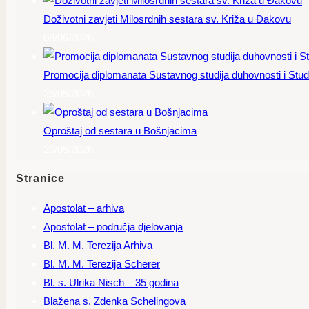
Doživotni zavjeti Milosrdnih sestara sv. Križa u Đakovu
08/06/2026
Promocija diplomanata Sustavnog studija duhovnosti i Studi
25/05/2026
Oproštaj od sestara u Bošnjacima
20/05/2026
Stranice
Apostolat – arhiva
Apostolat – područja djelovanja
Bl. M. M. Terezija Arhiva
Bl. M. M. Terezija Scherer
Bl. s. Ulrika Nisch – 35 godina
Blažena s. Zdenka Schelingova