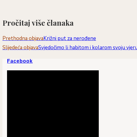
Pročitaj više članaka
Prethodna objava
Križni put za nerođene
Slijedeća objava
Svjedočimo li habitom i kolarom svoju vjeru 
Facebook