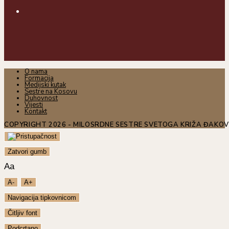
O nama
Formacija
Medijski kutak
Sestre na Kosovu
Duhovnost
Vijesti
Kontakt
COPYRIGHT 2026 - MILOSRDNE SESTRE SVETOGA KRIŽA ĐAKO
Zatvori gumb
Aa
A-
A+
Navigacija tipkovnicom
Čitljiv font
Podcrtano