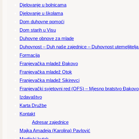
Djelovanje u bolnicama
Djelovanje u školama
Dom duhovne pomoći
Dom starih u Visu
Duhovne obnove za mlade
Duhovnost – Duh naše zajednice – Duhovnost utemeljitelja – 
Formacija
Franjevačka mladež Đakovo
Franjevačka mladež Otok
Franjevačka mladež Sikirevci
Franjevački svjetovni red (OFS) – Mjesno bratstvo Đakovo
Izdavaštvo
Karta Družbe
Kontakt
Adresar zajednice
Majka Amadeja (Karolina) Pavlović
Medijski kutak