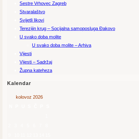
Sestre Vrhovec Zagreb
Stvaralaštvo
Svijetli likovi
Terezijin krug – Socijalna samoposluga Đakovo
U svako doba molite
U svako doba molite – Arhiva
Vijesti
Vijesti – Sadržaj
Župna kateheza
Kalendar
kolovoz 2026
N
P
U
S
Č
P
S
1
2
3
4
5
6
7
8
9
10
11
12
13
14
15