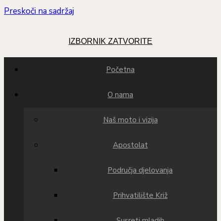
Preskoči na sadržaj
IZBORNIK
ZATVORITE
Početna
O nama
Naš moto i vizija
Apostolat
Područja djelovanja
Prihvatilište Križ
Susreti mladih