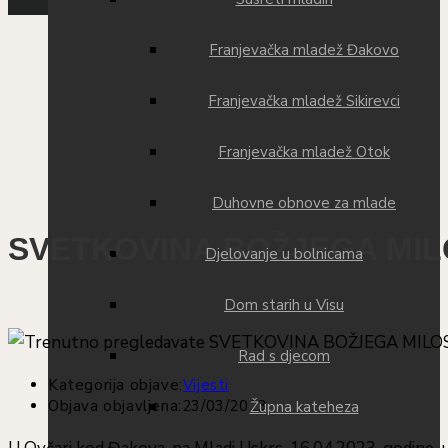
Franjevačka mladež Đakovo
Franjevačka mladež Sikirevci
Franjevačka mladež Otok
Duhovne obnove za mlade
SVETKOVINA BOŽJEGA MI
Djelovanje u bolnicama
Dom starih u Visu
Rad s djecom
Kategorija objave:
Vijesti
Objava objavljena:
23/03/2023
Župna kateheza