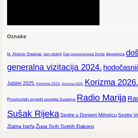
Oznake
doš
devetnica
bl. Alojzije Stepinac
dan obitelji
Dan posvećenoga života
generalna vizitacija 2024.
hodočasnič
Korizma 2026
Jubilej 2025.
Korizma 2023.
Korizma 2025.
Radio Marija
Rad
Provincijski projekt posjeta župama
Sušak Rijeka
Sestre Ve
Sestre u Donjem Miholjcu
Zlatna harfa
Župa Svih Svetih Đakovo