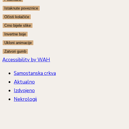
Istaknute poveznice
Očisti kolačiće
Crno bijele slike
Invertne boje
Ukloni animacije
Zatvori gumb
Accessibility by WAH
Samostanska crkva
Aktualno
Izdvojeno
Nekrologij