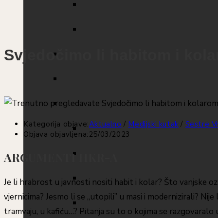
Svjedočimo li habitom i kolar
Kategorija objave:
Aktualno
/
Medijski kutak
/
Sestre V
Objava objavljena:
25/03/2023
ARGUMENTI HKR-A
Je li hrabrost u javnosti nositi habit i kolar? Što vanjske
vjernicima? Jesmo li se „utopili” u masi i modernizirali? Nije 
tramvaju, u kafiću…? Pitanja su to o kojima se razgovaralo