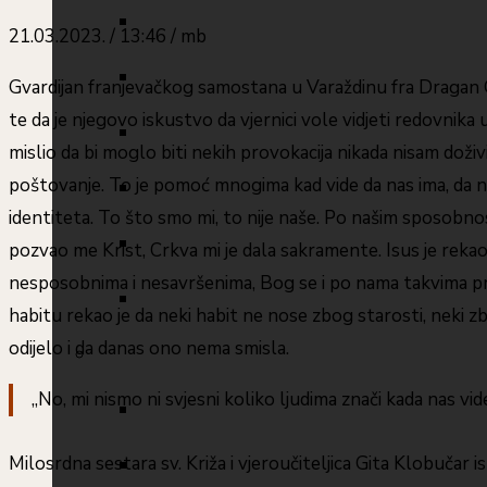
21.03.2023. / 13:46 / mb
Gvardijan franjevačkog samostana u Varaždinu fra Dragan Gr
te da je njegovo iskustvo da vjernici vole vidjeti redovnika 
mislio da bi moglo biti nekih provokacija nikada nisam doživ
poštovanje. To je pomoć mnogima kad vide da nas ima, da ni
identiteta. To što smo mi, to nije naše. Po našim sposobnost
pozvao me Krist, Crkva mi je dala sakramente. Isus je rekao 
nesposobnima i nesavršenima, Bog se i po nama takvima pros
habitu rekao je da neki habit ne nose zbog starosti, neki z
odijelo i da danas ono nema smisla.
„No, mi nismo ni svjesni koliko ljudima znači kada nas vid
Milosrdna sestara sv. Križa i vjeroučiteljica Gita Klobučar ist