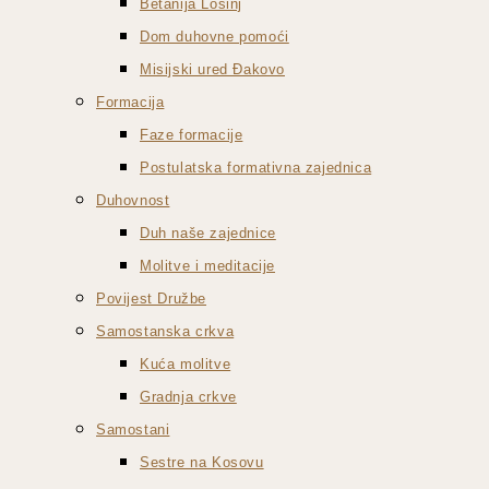
Betanija Lošinj
Dom duhovne pomoći
Misijski ured Đakovo
Formacija
Faze formacije
Postulatska formativna zajednica
Duhovnost
Duh naše zajednice
Molitve i meditacije
Povijest Družbe
Samostanska crkva
Kuća molitve
Gradnja crkve
Samostani
Sestre na Kosovu