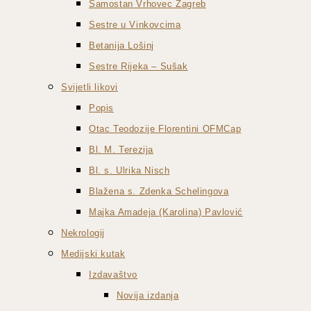
Samostan Vrhovec Zagreb
Sestre u Vinkovcima
Betanija Lošinj
Sestre Rijeka – Sušak
Svijetli likovi
Popis
Otac Teodozije Florentini OFMCap
Bl. M. Terezija
Bl. s. Ulrika Nisch
Blažena s. Zdenka Schelingova
Majka Amadeja (Karolina) Pavlović
Nekrologij
Medijski kutak
Izdavaštvo
Novija izdanja