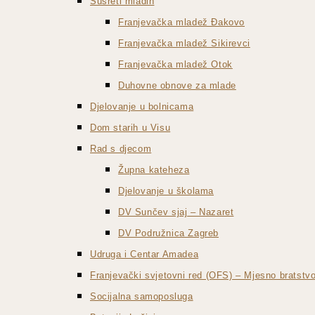
Susreti mladih
Franjevačka mladež Đakovo
Franjevačka mladež Sikirevci
Franjevačka mladež Otok
Duhovne obnove za mlade
Djelovanje u bolnicama
Dom starih u Visu
Rad s djecom
Župna kateheza
Djelovanje u školama
DV Sunčev sjaj – Nazaret
DV Podružnica Zagreb
Udruga i Centar Amadea
Franjevački svjetovni red (OFS) – Mjesno bratst
Socijalna samoposluga