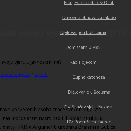
Franjevačka mladež Otok
Duhovne obnove za mlade
om svoju vjeru u javnosti ili
Djelovanje u bolnicama
Dom starih u Visu
Rad s djecom
rhovec Zagreb
/
Vijesti
Župna kateheza
Djelovanje u školama
DV Sunčev sjaj – Nazaret
 oznake posvećenih osoba znače svećeniku, a što
li nas možda sram nositi habit ili kolar na ulici, u
DV Podružnica Zagreb
 u emisiji HKR-a Argumenti urednika Branimira Gubića.