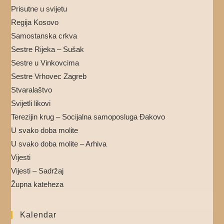
Prisutne u svijetu
Regija Kosovo
Samostanska crkva
Sestre Rijeka – Sušak
Sestre u Vinkovcima
Sestre Vrhovec Zagreb
Stvaralaštvo
Svijetli likovi
Terezijin krug – Socijalna samoposluga Đakovo
U svako doba molite
U svako doba molite – Arhiva
Vijesti
Vijesti – Sadržaj
Župna kateheza
Kalendar