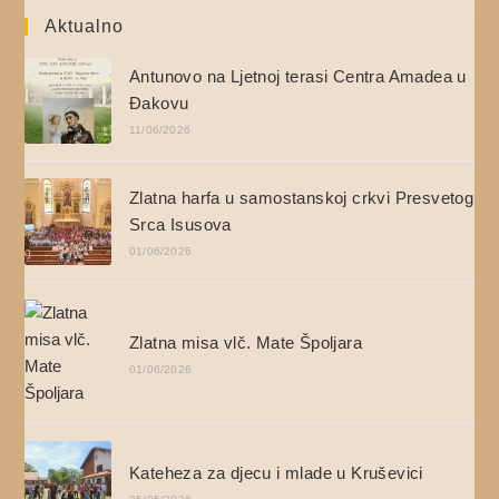
Aktualno
Antunovo na Ljetnoj terasi Centra Amadea u
Đakovu
11/06/2026
Zlatna harfa u samostanskoj crkvi Presvetog
Srca Isusova
01/06/2026
Zlatna misa vlč. Mate Špoljara
01/06/2026
Kateheza za djecu i mlade u Kruševici