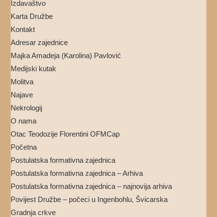
Izdavaštvo
Karta Družbe
Kontakt
Adresar zajednice
Majka Amadeja (Karolina) Pavlović
Medijski kutak
Molitva
Najave
Nekrologij
O nama
Otac Teodozije Florentini OFMCap
Početna
Postulatska formativna zajednica
Postulatska formativna zajednica – Arhiva
Postulatska formativna zajednica – najnovija arhiva
Povijest Družbe – počeci u Ingenbohlu, Švicarska
Gradnja crkve